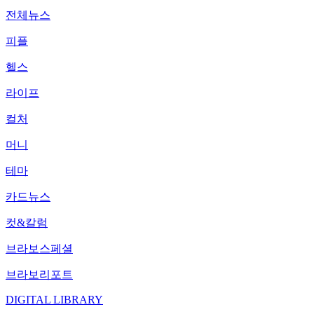
전체뉴스
피플
헬스
라이프
컬처
머니
테마
카드뉴스
컷&칼럼
브라보스페셜
브라보리포트
DIGITAL LIBRARY