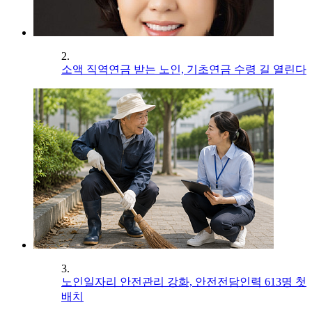
2.
소액 직역연금 받는 노인, 기초연금 수령 길 열린다
3.
노인일자리 안전관리 강화, 안전전담인력 613명 첫
배치