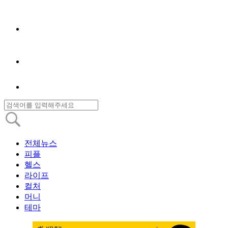
전체뉴스
피플
헬스
라이프
컬처
머니
테마