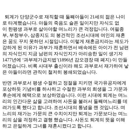
퇴계가 단양군수로 재직할 때 둘째아들이 21세의 젊은 나이
로 타계했습니다. 아들의 죽음도 슬픈 일이지만 자식도 없
이 한평생 과부로 살아야할 며느리가 큰 걱정입니다. 여필종
부, 부창부수, 삼종지도 의 봉건적인 조선시대에 여인의 재혼
은 꿈도 꾸지 못하던 시절입니다. 이렇게 재혼금지라는 제도가
강하게 된 이유가 과부가 재혼하면서 배속에든 아이가 전 남편
의 자식인지 지금 남편의 자식인지가 아리송한 일이 생기자
1477년에 ‘과부제가급지법’(1896년 감오경장 때 폐지) 이 만들
어졌습니다. 비록 사대부 출신이라 해도 과부로서 재가하여 낳
은 아들이라면 관직이 철저히 봉쇄되었습니다.
반면 과부로서 평생 수절하고 정절을 지키면 국가유공자에게
포상하듯 기념비를 하사하고 수절한 과부의 희생을 그 가문과
후손에게 혜택으로 보상하였습니다. 이런 시대에 퇴계는 며느
리의 인간다운 삶을 고려하여 사돈을 불러서 둘째며느리를 데
려가도록 했다고 합니다. 조선시대의 통념을 깬 것입니다. 며
느리의 재가는 가문의 큰 수치이지만 퇴계는 가문보다는 며느
리의 삶을 걱정하고 결행 했습니다. 사돈도 퇴계의 뜻을 이해
하고 은밀하게 그녀를 재혼시켰다고 합니다.