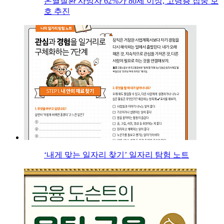
온열질환 사망자 62%가 80세 이상, 고령층 집중 보
호 추진
‘내게 맞는 일자리 찾기’ 일자리 탐험 노트