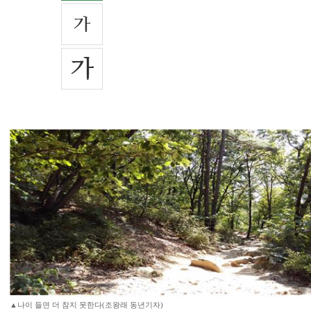
▲나이 들면 더 참지 못한다(조왕래 동년기자)