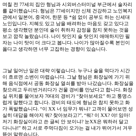
며칠 전 77세의 집안 형님과 시외버스터미널 부근에서 술자리
를 같이했습니다. 형님은 77세이지만 신체 건강하고 노인복지
관에서 일본어, 중국어, 한문 등 *쉼 없이 공부도 하는 신세대
노인입니다. 지혜도 있고 남을 배려하는 마음도 갖고 있다고
평소 생각했던 분인데 술이 취하자 감정을 참지 못하는 것을
보고 깜작 놀랐습니다. 나이 탓인지 술 탓인지 애매하지만 필
자는 나이 탓이 더 크다고 봅니다. 나이가 많아질수록 본인이
옳다고 생각하면 너무 고집하는 경향이 있습니다.
그날 일어난 일은 대략 이렇습니다. 누구나 술을 먹다가 시간
이 흐르면 소변이 마렵습니다. 그날 형님은 화장실에 가기 위
해 음식점에서 공동 화장실 열쇠를 받아 나갔습니다. 화장실을
찾으려고 두리번거리다가 건물 경비를 만났다고 합니다. 화장
실 위치를 물어보자 70대의 경비가 “찾아보세요” 하고 퉁명스
럽게 말했다고 합니다. 경비의 태도에 형님은 참지 못하고 화
가 폭발했습니다. “이 XX 너 임무가 뭐냐? 고객이 물어보면 성
실히 대답을 해야지 뭐? 찾아보라고?”, “뭐? 이 XX? 야! 임마!
저기 화장실이라고 쓴 글씨 안 보이냐? 눈XX은 뭐하러 달고
다니냐!” 하고 서로 주먹다짐이 오가는 걸 내가 뛰어가서 겨우
뜯어 말렸습니다.