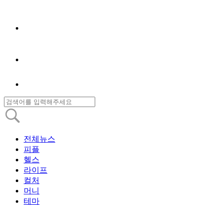
전체뉴스
피플
헬스
라이프
컬처
머니
테마