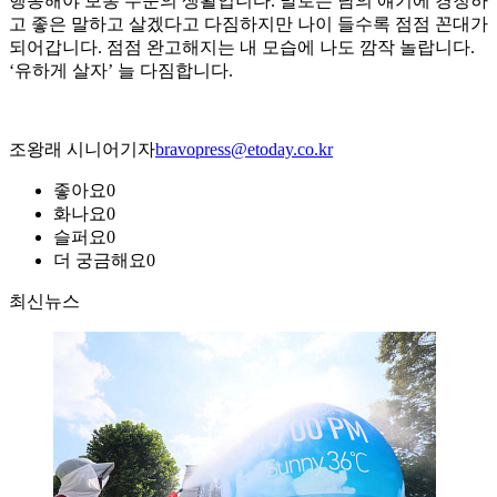
행동해야 보통 수준의 생활입니다. 말로는 남의 얘기에 경청하
고 좋은 말하고 살겠다고 다짐하지만 나이 들수록 점점 꼰대가
되어갑니다. 점점 완고해지는 내 모습에 나도 깜작 놀랍니다.
‘유하게 살자’ 늘 다짐합니다.
조왕래 시니어기자
bravopress@etoday.co.kr
좋아요
0
화나요
0
슬퍼요
0
더 궁금해요
0
최신뉴스