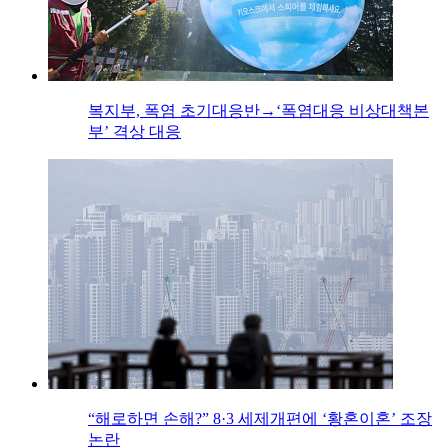
복지부, 폭염 초기대응반→‘폭염대응 비상대책본
부’ 격상 대응
“해로하면 손해?” 8·3 세제개편에 ‘황혼이혼’ 조장
논란