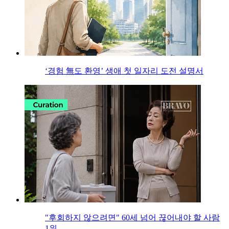
‘경험 無도 환영’ 생애 첫 일자리 도전 설명서
"후회하지 않으려면" 60세 넘어 끊어내야 할 사람
1위