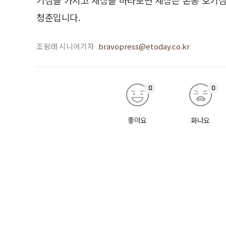
청춘입니다.
조왕래 시니어기자
bravopress@etoday.co.kr
0
0
좋아요
화나요