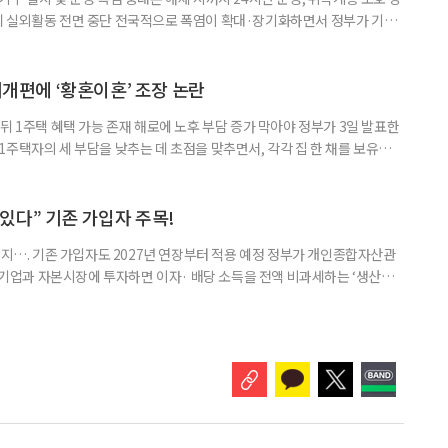
리 실외활동 전면 중단 전국적으로 폭염이 확대·장기화하면서 정부가 기존
’로 격상했다. 7일 보건복지부에 따르면 정은경 장관 주재로 폭염 대응
본부를 구성·운영하기로 했다. 이번 조치는 지난 2일 폭염 중앙재난안전대
령된 이후에도 폭염이 전국적으로 확대되고 장기화한 데 따른 것이다. 기존에
제개편에 ‘황혼이혼’ 조장 논란
뒤 1주택 혜택 가능 존재 해로에 노후 부담 증가 막아야 정부가 3일 발표한
주택자의 세 부담을 낮추는 데 초점을 맞추면서, 각각 집 한 채를 보유한
것보다 이혼이 경제적으로 유리해질 수 있다는 분석이 나온다. 종합부동산
1주택 공제와 세액공제 적용 여부는 부부를 하나의 세대로 묶어 판단한다. 부
 세대가 두 채를 가진 것으로 보지만, 실제 이혼해 주거와 생계를 분
수 있다” 기존 가입자 주목!
폐지…. 기존 가입자도 2027년 연장부터 적용 예정 정부가 개인종합자산관
내 기업과 자본시장에 투자하면 이자· 배당 소득을 전액 비과세하는 ‘생산적
소득 이하 청년에게는 납입액의 10%를 소득공제 해주는 방안도 추진한다. 다만
 주목해야 한다. 그동안 사용하지 않고 쌓아둔 ISA 납입한도가 사라질 수 있
개편안이 국회 통과 후 그대로 시행된다면 법 시행 전 본