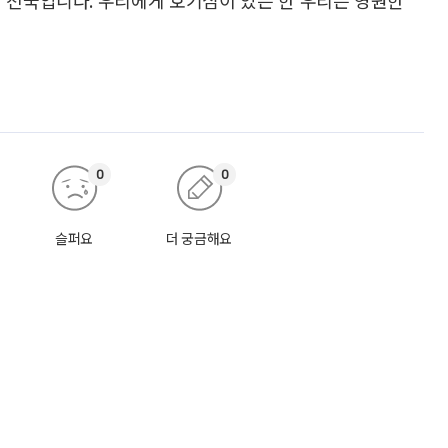
0
0
슬퍼요
더 궁금해요