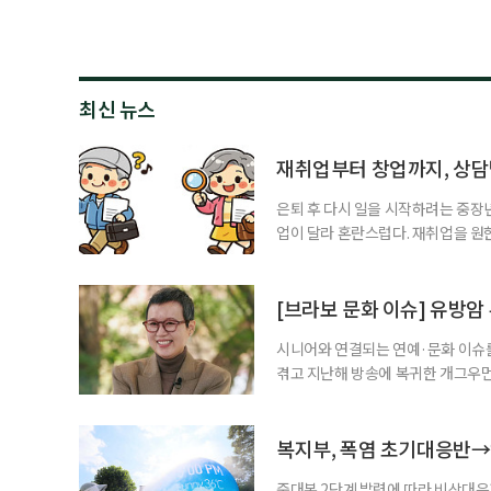
최신 뉴스
재취업부터 창업까지, 상
은퇴 후 다시 일을 시작하려는 중장
업이 달라 혼란스럽다. 재취업을 
여성새로일하기센터, 사회참여와 소
자신의 상황에 맞는 지원기관을 알고
준비부터 구직 수당까지 고용노동부
[브라보 문화 이슈] 유방암
업 지원 계획을 세
시니어와 연결되는 연예·문화 이슈를
겪고 지난해 방송에 복귀한 개그우먼
나 최근 개그맨 김영철의 유튜브 채
길을 끌었다. 투병 이후에도 자신의 
까. 오랜 방송 생활 뒤 전해진 투병
복지부, 폭염 초기대응반→
중대본 2단계 발령에 따라 비상대응기