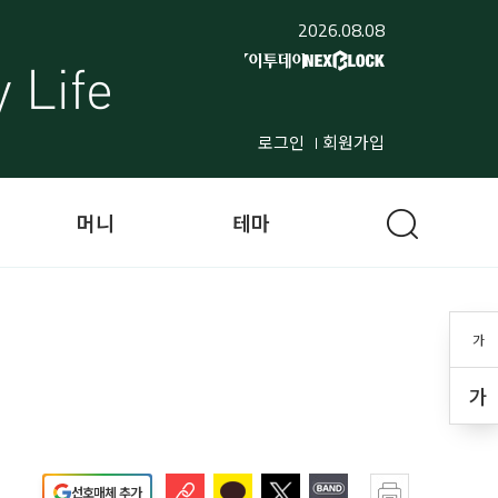
2026.08.08
로그인
회원가입
머니
테마
가
가
선호매체 추가