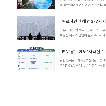
화 폭염중대경보 발령 시 노인일자
초기대응반을 ‘폭염대응 비상대책본부
긴급회의를 열고 폭염대응 비상대책
책본부(중대본) 2단계(심각)가 발
“해로하면 손해?” 8·3 세
운영
결혼이 불리한 세금·연금 구조 이혼 
부동산 세제개편안이 실거주 1세대 1
고령 부부에게는 혼인을 유지하는 
세는 개인별로 부과하지만, 1세대 
부가 각자 집 한 채씩을 보유하면 한
“ISA ‘남은 한도’ 사라질 
일반 ISA는 미사용 납입한도 이월 
리계좌(ISA)를 대폭 손질한다. 국
금융 ISA’를 새로 만들고, 일정 
기존 ISA 가입자라면 이번 개편안에
기 때문이다. 지난 3일 발표된 세제