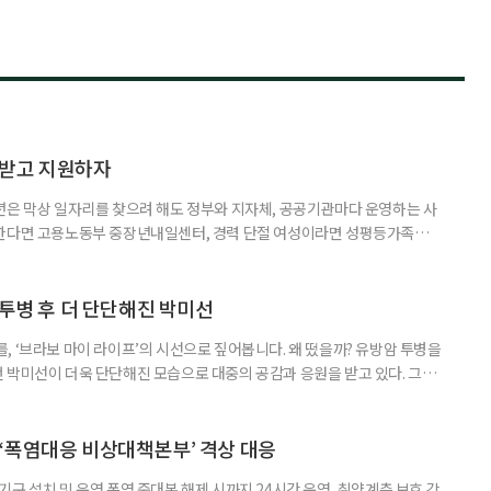
담받고 지원하자
년은 막상 일자리를 찾으려 해도 정부와 지자체, 공공기관마다 운영하는 사
원한다면 고용노동부 중장년내일센터, 경력 단절 여성이라면 성평등가족부
득을 함께 원한다면 보건복지부 노인일자리사업이 출발점이 될 수 있다.
 활용하는 것만으로도 새로운 일을 시작하는 문턱이 훨씬 낮아진다. 취업
 국민취업지원제도 구직활동이 쉽지 않은 사람을 위한 제도다. 개인별 취
 투병 후 더 단단해진 박미선
, ‘브라보 마이 라이프’의 시선으로 짚어봅니다. 왜 떴을까? 유방암 투병을
 박미선이 더욱 단단해진 모습으로 대중의 공감과 응원을 받고 있다. 그러
널에 출연한 그는 방송 활동을 그만하라는 악성 댓글을 받았다고 고백해 눈
삶을 이어가고 있는 박미선은 왜 이전보다 더 큰 관심과 사랑을 받고 있을
 소식 박미선은 재치 있는 말솜씨와 공감 능력으로
‘폭염대응 비상대책본부’ 격상 대응
구 설치 및 운영 폭염 중대본 해제 시까지 24시간 운영, 취약계층 보호 강