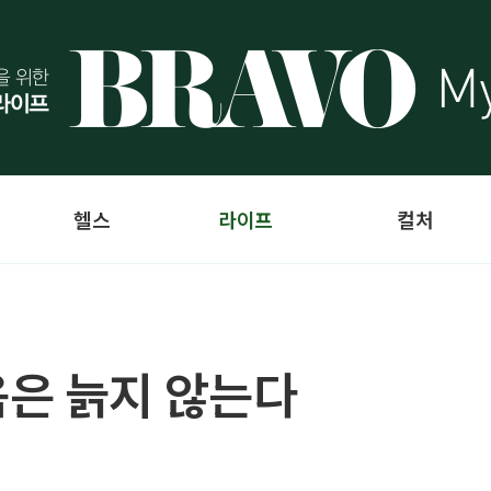
헬스
라이프
컬처
은 늙지 않는다