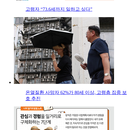
고령자 “73.6세까지 일하고 싶다”
온열질환 사망자 62%가 80세 이상, 고령층 집중 보
호 추진