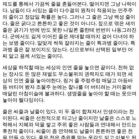
제도를 통해서 가끔씩 줄을 흔들어본다. 떨어지면 그냥 나락이
다. 남들이 다 서있는 줄이 다수결의 원칙이 적용되는 민주주
의 줄이고 정답일 확률은 높다. 그러나 그 줄은 그냥 백성 줄이
다. 줄은 굵다고 튼튼하고 좋은 것이 아니다. 짚으로 엮은 새끼
줄은 굵기가 반에 반도 못한 나일론 줄한테 번번이 나동그라진
다. 군에서도 길게 이어진 줄은 제대할 때까지 걸어 다녀야 하
는 보병 줄이다. 알맞게 싹둑 잘라지는 줄이 특과병 줄이다. 특
과병 줄은 잘 보이지도 않는다. 신으로부터 선택된 일부만 어
찌 알고 용케 서있는 줄이다.
세상을 하직할 때는 세상의 인연 줄을 놓으면 끝이다. 천하 없
는 장사도 돈 많은 재벌도 무소불위의 권력자도 때가 되면 세
상의 인연 줄을 놓아야한다. 링거 줄 주렁주렁 매달고 아등바
등 버티어 봤자 조물주 눈에는 찰나를 더 버티려는 거미줄에
매달린 아침이슬에 불과하다. 생명줄을 놓아야 할 때는 웃으며
놓아야 웰다잉이다.
줄은 씨줄과 날줄이 있다. 이 두 줄이 합쳐져서 인생이라는 천
이된다. 씨줄은 선천적으로 타고난 줄이지만 날줄은 스스로 노
력해서 지혜와 덕을 쌓고 주위 좋은 사람들과 연대해서 만드는
후천적 줄이다. 씨줄이 좀 연약해도 날줄이 튼튼하면 좋은 천
을 만들 수 있다. 좋은 천은 추위를 막는 옷감도 되고 이불도 된