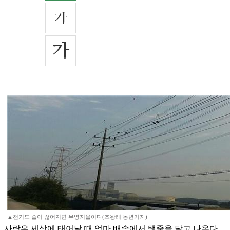
▲전기도 줄이 끊어지면 무영지물이다(조왕래 동년기자)
사람은 세상에 태어날 때 엄마 배속에서 탯줄을 달고 나온다.