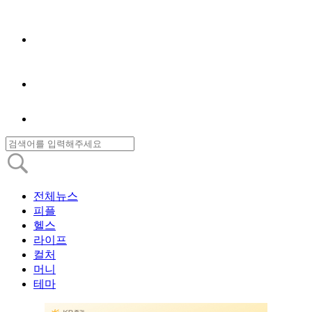
전체뉴스
피플
헬스
라이프
컬처
머니
테마