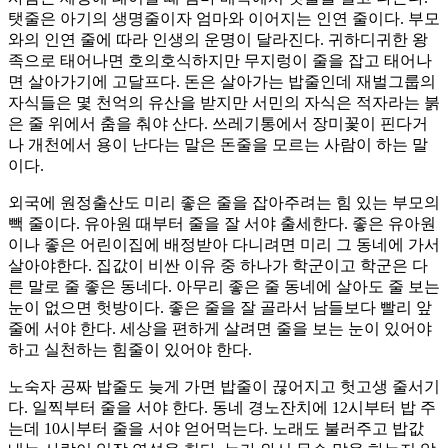
탯줄은 아기의 생명줄이자 엄마와 이어지는 인연 줄이다. 부모
와의 인연 줄에 따라 인생의 운명이 달라진다. 귀하디귀한 왕
족으로 태어나면 호의호식하지만 무지렁이 줄을 잡고 태어나
면 살아가기에 고달프다. 돈은 살아가는 밥줄인데 재벌그룹의
자식들은 몇 천억의 유산을 받지만 서민의 자식은 적자라는 붉
은 줄 위에서 춤을 춰야 산다. 쓰레기통에서 장미꽃이 핀다거
나 개천에서 용이 난다는 말은 돈줄을 모르는 사람이 하는 말
이다.
외국에 원정출산도 미리 좋은 줄을 잡아주려는 힘 있는 부모의
빽 줄이다. 유아원 때부터 줄을 잘 서야 출세한다. 좋은 유아원
이나 좋은 어린이집에 배정받아 다니려면 미리 그 동네에 가서
살아야한다. 집값이 비싼 이유 중 하나가 학군이고 학군은 다
른 말로 줄 좋은 동네다. 아무리 좋은 줄 동네에 살아도 줄 보는
눈이 없으면 헛방이다. 좋은 줄을 잘 골라서 남들보다 빨리 앞
줄에 서야 한다. 세상을 편하게 살려면 줄을 보는 눈이 있어야
하고 실천하는 힘줄이 있어야 한다.
노숙자 공짜 밥줄도 늦게 가면 밥줄이 끊어지고 헛고생 줄서기
다. 일찍부터 줄을 서야 한다. 동네 경노잔치에 12시부터 밥 주
는데 10시부터 줄을 서야 얻어먹는다. 노래도 불러주고 밥값