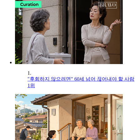
1.
"후회하지 않으려면" 60세 넘어 끊어내야 할 사람
1위