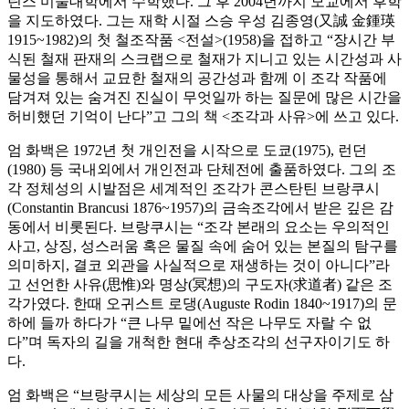
틴스 미술대학에서 수학했다. 그 후 2004년까지 모교에서 후학
을 지도하였다. 그는 재학 시절 스승 우성 김종영(又誠 金鍾瑛
1915~1982)의 첫 철조작품 <전설>(1958)을 접하고 “장시간 부
식된 철재 판재의 스크랩으로 철재가 지니고 있는 시간성과 사
물성을 통해서 교묘한 철재의 공간성과 함께 이 조각 작품에
담겨져 있는 숨겨진 진실이 무엇일까 하는 질문에 많은 시간을
허비했던 기억이 난다”고 그의 책 <조각과 사유>에 쓰고 있다.
엄 화백은 1972년 첫 개인전을 시작으로 도쿄(1975), 런던
(1980) 등 국내외에서 개인전과 단체전에 출품하였다. 그의 조
각 정체성의 시발점은 세계적인 조각가 콘스탄틴 브랑쿠시
(Constantin Brancusi 1876~1957)의 금속조각에서 받은 깊은 감
동에서 비롯된다. 브랑쿠시는 “조각 본래의 요소는 우의적인
사고, 상징, 성스러움 혹은 물질 속에 숨어 있는 본질의 탐구를
의미하지, 결코 외관을 사실적으로 재생하는 것이 아니다”라
고 선언한 사유(思惟)와 명상(冥想)의 구도자(求道者) 같은 조
각가였다. 한때 오귀스트 로댕(Auguste Rodin 1840~1917)의 문
하에 들까 하다가 “큰 나무 밑에선 작은 나무도 자랄 수 없
다”며 독자의 길을 개척한 현대 추상조각의 선구자이기도 하
다.
엄 화백은 “브랑쿠시는 세상의 모든 사물의 대상을 주제로 삼