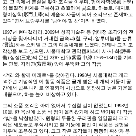
고, 그 속에서 본질을 찾아 조각을 이루며, 형이하학(形而下學)
의 물질적 한계를 극복하고 초월하여 빛으로, 하늘로, 대지로
형이상학(形而上學)의 예술적 사물이 되어 조각으로 존재하고
있다”면서 브랑쿠시를 ‘넘어야 할 산’이라 하였다.
1997년 현대갤러리, 2009년 성곡미술관 등 엄태정 조각가의 전
시장을 찾아다니며 거대한 금속괴(철, 구리, 알루미늄)를 관류
(貫流)하는 스케일 큰 그의 예술세계를 느꼈다. 언제나 그의 조
각상을 보고 싶으면, 서울대학교 관악캠퍼스에 시·서·화(詩書
畵) 삼절(三絶)의 문인 자하 신위(紫霞 申緯 1769~1847)를 기리
는 연못, 자하연(紫霞淵) 앞에 우뚝한 그의 작품
<겨레와 함께 미래로>를 찾아간다. 1998년 서울대학교 개교
50주년 기념작인 이 청동 작품은 곧게 뻗은 네 개의 기둥이 공
간에서 넓은 나래로 연결되어 사방으로 웅장하고 높은 기운을
내뿜으며, 하늘 높이 비상하고 있다.
그의 소품 조각은 아예 없어서 수집할 길이 없었는데 1998년
10월, 한 옥션에 소품 석 점이 올라왔기에 하도 반가워 이 작품
<빛>을 낙찰받았다. 원형의 두툼한 구리판을 열일곱의 크고
작은 세모꼴로 부식시키고 철 기둥에 붙인 이 작품은 원형을
이루며 조응하고 있다. 크고 작은 조각들이 팽팽히 확산과 응