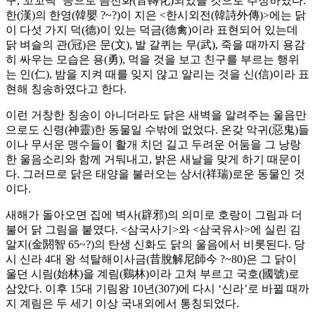
구, 꼬꼬댁’ 등으로 음전화(音轉化)되었을 것으로 추정하였다.
한(漢)의 한영(韓嬰 ?~?)이 지은 <한시외전(韓詩外傳)>에는 닭
이 다섯 가지 덕(德)이 있는 덕금(德禽)이라 표현되어 있는데
닭 벼슬의 관(冠)은 문(文), 발 갈퀴는 무(武), 죽을 때까지 용감
히 싸우는 모습은 용(勇), 먹을 것을 보고 친구를 부르는 행위
는 인(仁), 밤을 지켜 때를 잊지 않고 알리는 것을 신(信)이라 표
현해 칭송하였다고 한다.
이런 거창한 칭송이 아니더라도 닭은 새벽을 알려주는 울음만
으로도 신령(神靈)한 동물일 수밖에 없었다. 온갖 악귀(惡鬼)들
이나 무서운 맹수들이 활개 치던 길고 두려운 어둠을 그 낭랑
한 울음소리와 함께 거둬내고, 밝은 새날을 맞게 하기 때문이
다. 그러므로 닭은 태양을 불러오는 상서(祥瑞)로운 동물인 것
이다.
새해가 돌아오면 집에 벽사(辟邪)의 의미로 호랑이 그림과 더
불어 닭 그림을 붙였다. <삼국사기>와 <삼국유사>에 실린 김
알지(金閼智 65~?)의 탄생 신화도 닭의 울음에서 비롯된다. 당
시 신라 4대 왕 석탈해이사금(昔脫解尼師今 ?~80)은 그 닭이
울던 시림(始林)을 계림(鷄林)이라 고쳐 부르고 국호(國號)로
삼았다. 이후 15대 기림왕 10년(307)에 다시 ‘신라’로 바뀔 때까
지 계림은 두 세기 이상 국내외에서 통칭되었다.