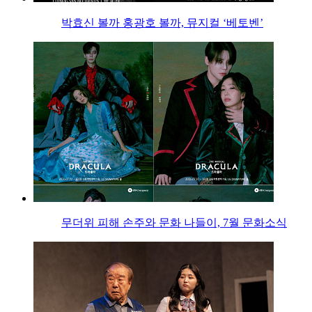
박효신 볼까 홍광호 볼까, 뮤지컬 ‘베토벤’
무더위 피해 손주와 문화 나들이, 7월 문화소식