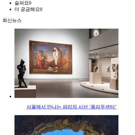
슬퍼요
0
더 궁금해요
0
최신뉴스
서울에서 만나는 파리의 시선 ‘퐁피두센터’