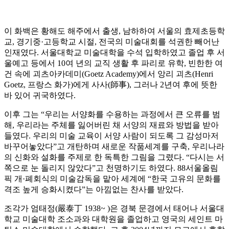
이 화백은 황해도 해주에서 출생, 남하하여 서울의 효제초등학
교, 경기중·고등학교 시절, 전국의 미술대회를 석권한 빼어난
인재였다. 서울대학교 미술대학을 수석 입학하였고 졸업 후 서
울예고 등에서 10여 년의 교직 생활 후 파리로 유학, 빈한한 여
건 속에 괴츠아카데미(Goetz Academy)에서 앙리 괴츠(Henri
Goetz, 프랑스 화가)에게 사사(師事), 그러나 2년여 후에 뜻한
바 있어 귀국하였다.
이후 그는 “우리는 서양화를 수용하는 과정에서 큰 오류를 범
해, 우리라는 주체를 잃어버린 채 서양의 재료와 방법을 받아
들였다. 우리의 미술 교육이 서양 사람이 되도록 그 감성마저
바꾸어놓았다”고 개탄하며 새로운 작품세계를 구축, 우리나라
의 신화와 설화를 주제로 한 독특한 그림을 그렸다. “다시는 서
쪽으로 눈 돌리지 않았다”고 천명하기도 하였다. 88서울올림
픽 개·폐회식의 미술감독을 맡아 세계에 “한국 고유의 문화를
격조 높게 승화시켰다”는 아낌없는 찬사를 받았다.
조각가 엄태정(嚴泰丁 1938~ )은 경북 문경에서 태어나 서울대
학교 미술대학 조소과와 대학원을 졸업하고 영국의 세인트 마