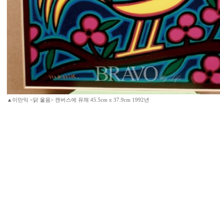
▲이만익 <닭 울음> 캔버스에 유채 45.5cm x 37.9cm 1992년