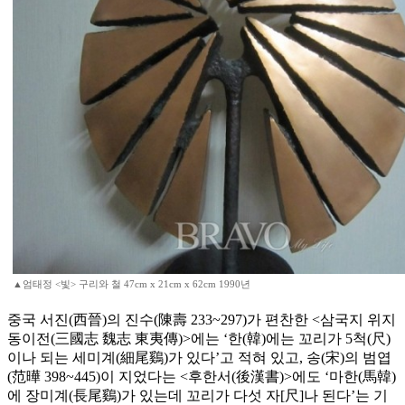
▲엄태정 <빛> 구리와 철 47cm x 21cm x 62cm 1990년
중국 서진(西晉)의 진수(陳壽 233~297)가 편찬한 <삼국지 위지
동이전(三國志 魏志 東夷傳)>에는 ‘한(韓)에는 꼬리가 5척(尺)
이나 되는 세미계(細尾鷄)가 있다’고 적혀 있고, 송(宋)의 범엽
(范曄 398~445)이 지었다는 <후한서(後漢書)>에도 ‘마한(馬韓)
에 장미계(長尾鷄)가 있는데 꼬리가 다섯 자[尺]나 된다’는 기