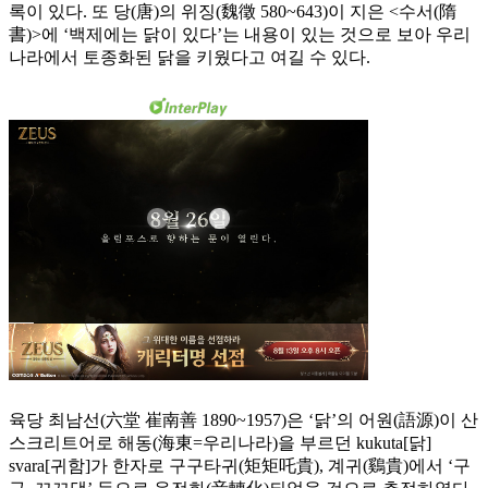
록이 있다. 또 당(唐)의 위징(魏徵 580~643)이 지은 <수서(隋
書)>에 ‘백제에는 닭이 있다’는 내용이 있는 것으로 보아 우리
나라에서 토종화된 닭을 키웠다고 여길 수 있다.
육당 최남선(六堂 崔南善 1890~1957)은 ‘닭’의 어원(語源)이 산
스크리트어로 해동(海東=우리나라)을 부르던 kukuta[닭]
svara[귀함]가 한자로 구구타귀(矩矩吒貴), 계귀(鷄貴)에서 ‘구