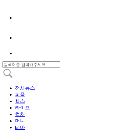
전체뉴스
피플
헬스
라이프
컬처
머니
테마