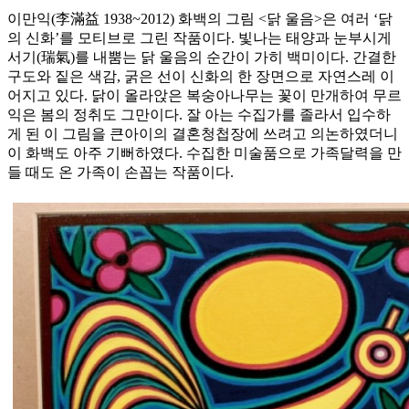
이만익(李滿益 1938~2012) 화백의 그림 <닭 울음>은 여러 ‘닭
의 신화’를 모티브로 그린 작품이다. 빛나는 태양과 눈부시게
서기(瑞氣)를 내뿜는 닭 울음의 순간이 가히 백미이다. 간결한
구도와 짙은 색감, 굵은 선이 신화의 한 장면으로 자연스레 이
어지고 있다. 닭이 올라앉은 복숭아나무는 꽃이 만개하여 무르
익은 봄의 정취도 그만이다. 잘 아는 수집가를 졸라서 입수하
게 된 이 그림을 큰아이의 결혼청첩장에 쓰려고 의논하였더니
이 화백도 아주 기뻐하였다. 수집한 미술품으로 가족달력을 만
들 때도 온 가족이 손꼽는 작품이다.