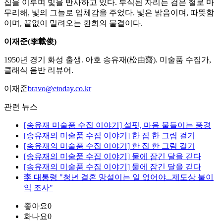
집을 이루며 빛을 반사하고 있다. 부식된 자리는 검은 철로 마
무리해, 빛의 그늘로 입체감을 주었다. 빛은 밝음이며, 따뜻함
이며, 끝없이 밀려오는 환희의 물결이다.
이재준(李載俊)
1950년 경기 화성 출생. 아호 송유재(松由齋). 미술품 수집가,
클래식 음반 리뷰어.
이재준
bravo@etoday.co.kr
관련 뉴스
[송유재 미술품 수집 이야기] 설핏, 마음 물들이는 풍경
[송유재의 미술품 수집 이야기] 한 집 한 그림 걸기
[송유재의 미술품 수집 이야기] 한 집 한 그림 걸기
[송유재의 미술품 수집 이야기] 물에 잠긴 달을 긷다
[송유재의 미술품 수집 이야기] 물에 잠긴 달을 긷다
李 대통령 "청년 결혼 망설이는 일 없어야...제도상 불이
익 조사"
좋아요
0
화나요
0