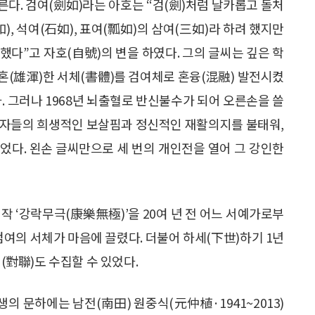
다. 검여(劍如)라는 아호는 “검(劍)처럼 날카롭고 돌처
), 석여(石如), 표여(瓢如)의 삼여(三如)라 하려 했지만
했다”고 자호(自號)의 변을 하였다. 그의 글씨는 깊은 학
웅혼(雄渾)한 서체(書體)를 검여체로 혼융(混融) 발전시켰
. 그러나 1968년 뇌출혈로 반신불수가 되어 오른손을 쓸
제자들의 희생적인 보살핌과 정신적인 재활의지를 불태워,
었다. 왼손 글씨만으로 세 번의 개인전을 열어 그 강인한
작 ‘강락무극(康樂無極)’을 20여 년 전 어느 서예가로부
검여의 서체가 마음에 끌렸다. 더불어 하세(下世)하기 1년
련(對聯)도 수집할 수 있었다.
생의 문하에는 남전(南田) 원중식(元仲植·1941~2013)