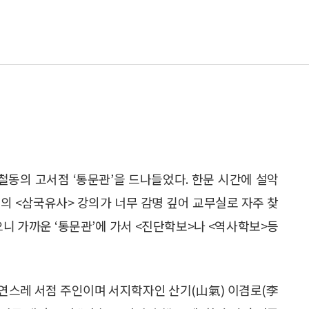
철동의 고서점 ‘통문관’을 드나들었다. 한문 시간에 설악
님의 <삼국유사> 강의가 너무 감명 깊어 교무실로 자주 찾
니 가까운 ‘통문관’에 가서 <진단학보>나 <역사학보>등
연스레 서점 주인이며 서지학자인 산기(山氣) 이겸로(李