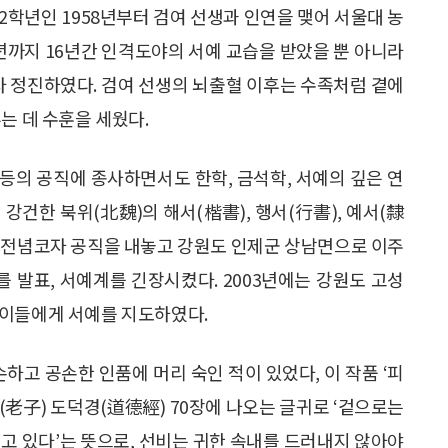
2학년인 1958년부터 검여 선생과 인연을 맺어 서울대 농
6년까지 16년간 인격도야의 서예 교습을 받았을 뿐 아니라
자 정진하였다. 검여 선생의 뇌출혈 이후는 수족처럼 곁에
는 데 수훈을 세웠다.
등의 공직에 종사하면서도 한학, 금석학, 서예의 깊은 연
강건한 북위(北魏)의 해서(楷書), 행서(行書), 예서(隸
서예에 전념코자 공직을 내놓고 강원도 인제군 상남면으로 이주
를 발표, 서예계를 긴장시켰다. 2003년에는 강원도 고성
린이들에게 서예를 지도하였다.
하고 공손한 인품에 머리 숙인 적이 있었다, 이 작품 ‘피
자(老子) 도덕경(道德經) 70장에 나오는 글귀로 ‘겉으로는
고 있다’는 뜻으로, 선비는 귀한 속내를 드러내지 않아야