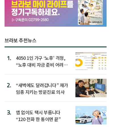
브라보 추천뉴스
1.
4050 1인 가구 ‘노후’ 걱정,
“노후 대비 자금 준비 어려
워”
2.
“새벽에도 달려갑니다” 재가
임종 지키는 방문진료 의사
3.
앱 없이도 택시 부릅니다
“120 전화 한 통이면 끝”