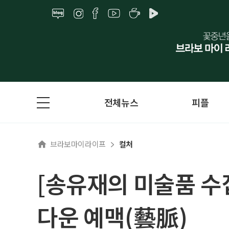
전체뉴스
피플
브라보마이라이프
컬처
[송유재의 미술품 수집
다운 예맥(藝脈)