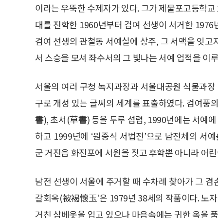
이라는 우뚝한 수제자가 있다. 그가 제물포고등학교 
대를 진학한 1960년부터 검여 선생이 서거한 197
검여 선생의 관철동 서예실에 상주, 그 서맥을 잇고
서 스승을 모셔 좌수서의 그 빛나는 서예 업적을 이루
서울의 여러 구청 녹지과장과 서울대공원 식물과장 
구로 개성 있는 글씨의 세계를 표출하였다. 검여풍의 
書), 초서(草書) 등을 두루 섭렵, 1990년에는 
하고 1999년에 ‘원중식 서법전’으로 남전체의 서예
군 거진읍 화진포에 서원을 짓고 후학뿐 아니라 어
남전 선생이 서울에 주거할 때 수차례 찾아가 그 겸손
갈회옥(被褐懷玉’은 1979년 38세의 작품이다. 노
거친 삼베옷을 입고 있으나 마음속에는 귀한 옥을 품