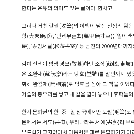
한다는 은유의 의미도 있는 글이다. 힘차고
그러나 거친 갈필(渴筆)의 여백이 남전 선생의 젊은
형(大象無形)’, ‘만리무촌초(萬里無寸草)’, ‘일이관
德), ‘송암서실(松菴書室)’ 등 남전의 2000년대까
검여 선생이 평생 경모(敬慕)하던 소식(蘇軾, 東坡103
온 소완재(蘇阮齋)라는 당호(堂號)를 말년까지 썼듯
취해 완검재(阮劍齋)로 당호를 삼아 그 맥을 이었다
예술의 봉우리를 쌓고 새 길을 열어 놓으니 후학들의
한자 문화권의 한·중· 일 삼국에서만 모필(毛筆)로 
본에서는 서도(書道), 우리나라는 서예(書藝)라 부
부드럽기 그지없어서 마음먹은 대로 운필하기가 어려