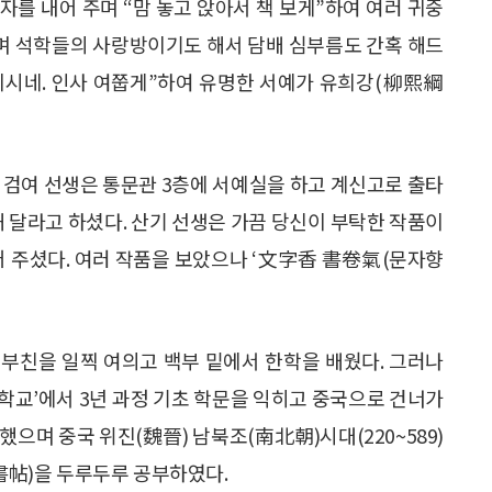
의자를 내어 주며 “맘 놓고 앉아서 책 보게”하여 여러 귀중
수며 석학들의 사랑방이기도 해서 담배 심부름도 간혹 해드
생이시네. 인사 여쭙게”하여 유명한 서예가 유희강(柳熙綱
 검여 선생은 통문관 3층에 서예실을 하고 계신고로 출타
해 달라고 하셨다. 산기 선생은 가끔 당신이 부탁한 작품이
어 주셨다. 여러 작품을 보았으나 ‘文字香 書卷氣(문자향
부친을 일찍 여의고 백부 밑에서 한학을 배웠다. 그러나
학교’에서 3년 과정 기초 학문을 익히고 중국으로 건너가
으며 중국 위진(魏晉) 남북조(南北朝)시대(220~589)
(書帖)을 두루두루 공부하였다.