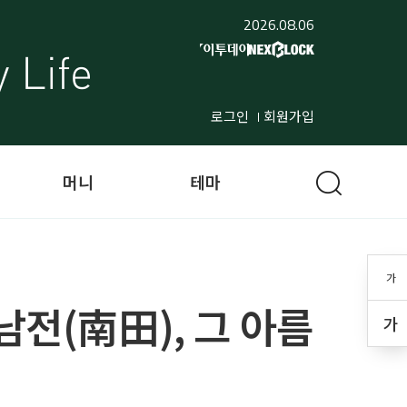
2026.08.06
로그인
회원가입
머니
테마
가
남전(南田), 그 아름
가