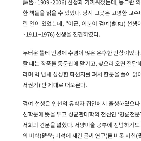
謙魯·1909~2006) 선생과 가까워졌는데, 동그란 
한 책들을 읽을 수 있었다. 당시 그곳은 고명한 교
린 일이 있었는데, “이군, 이분이 검여(劍如) 선
·1911~1976) 선생을 친견하였다.
두터운 뿔테 안경에 수염이 많은 온후한 인상이었다.
할 때는 작품을 통문관에 맡기고, 찾으러 오면 전달
라며 먹 냄새 싱싱한 화선지를 펴서 한문을 풀어 읽
서권기)’만 제대로 떠오른다.
검여 선생은 인천의 유학자 집안에서 출생하였으나 
신학문에 뜻을 두고 성균관대학의 전신인 ‘명륜전문
서화의 견문을 넓혔다. 서양미술 공부에 전념하기도 했
의 비학(碑學; 비석에 새긴 글씨 연구)을 비롯 서첩