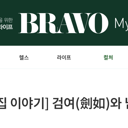
헬스
라이프
컬처
 이야기] 검여(劍如)와 