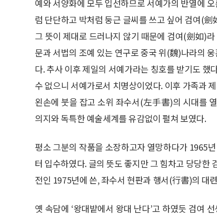
예와 서양화에 모두 입선하므로 서예가의 반열에 오른
럼 단단하고 박처럼 둥근 글씨를 쓰고 싶어 검여(劍如
그 뜻이 제대로 드러나지 않기 때문에 검여(劍如)라 
문과 서법의 조예 있는 연구로 중국 위(魏)나라의 
다. 추사 이후 제일의 서예가라는 칭호를 받기도 했다
수 없으니 서예가로서 치명상이었다. 이후 가족과 
왼손에 붓을 잡고 소위 좌수서(左手書)의 시대를 열
의지와 독특한 예술세계를 유감없이 펼쳐 보였다.
평소 그분의 작품을 소장하고자 열망하다가 1965년 
터 입수하였다. 글의 뜻도 좋지만 그 힘차고 당당한 
전인 1975년에 쓴, 좌수서 현판과 행서(行書)의 대
옛 속담에 ‘왕대밭에서 왕대 난다’고 하였듯 검여 선