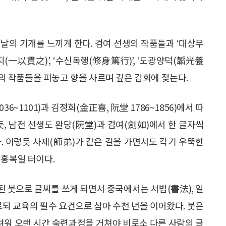
 날의 기개를 느끼게 한다. 검여 선생의 작품들과 ‘대상무
지(一以貫之)’, ‘수신독행(修身篤行)’, ‘도광양덕(韜光養
지의 작품들을 펴놓고 향을 사르며 깊은 감회에 젖는다.
6~1101)과 김정희(金正喜, 阮堂 1786~1856)에서 따
, 남전 선생도 완당(阮堂)과 검여(劍如)에서 한 글자씩
. 이렇듯 사제(師弟)가 같은 길을 가면서도 각기 우뚝한
 홍복일 터이다.
된 붓으로 글씨를 쓰게 되면서 중국에서는 서법(書法), 일
르되 교육의 필수 요건으로 삼아 수천 년을 이어왔다. 붓은
워 오랜 시간 숙련과정을 거쳐야 비로소 다른 사람의 글