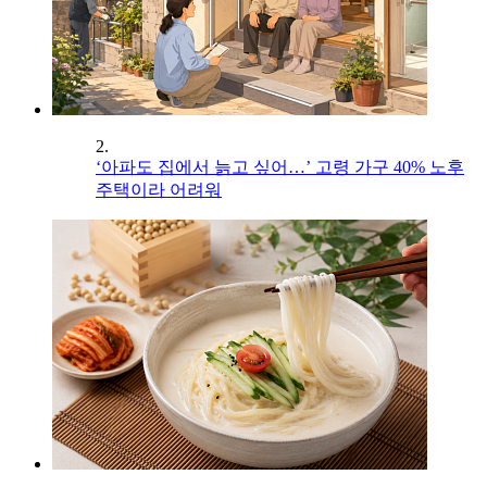
2.
‘아파도 집에서 늙고 싶어…’ 고령 가구 40% 노후
주택이라 어려워