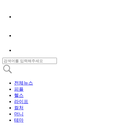
전체뉴스
피플
헬스
라이프
컬처
머니
테마