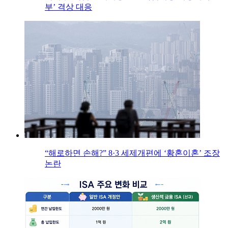
부’ 격상 대응
“해로하면 손해?” 8·3 세제개편에 ‘황혼이혼’ 조장
논란