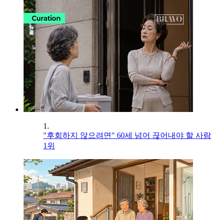
1.
"후회하지 않으려면" 60세 넘어 끊어내야 할 사람
1위