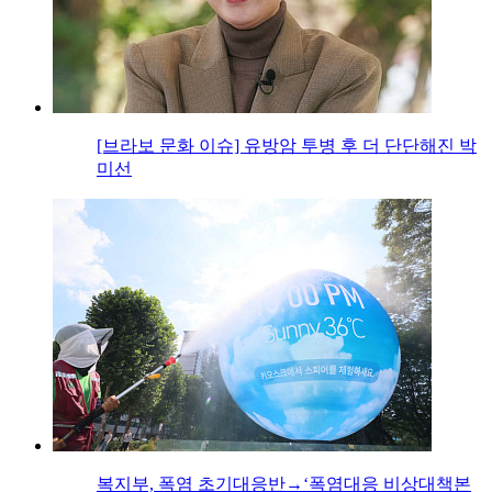
[브라보 문화 이슈] 유방암 투병 후 더 단단해진 박
미선
복지부, 폭염 초기대응반→‘폭염대응 비상대책본