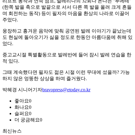
리프트 동작과 연속 점프, 발레리나의 32회나 돈다는 ‘푸에테’
(한쪽 발을 축으로 발끝으로 서서 다른 쪽 발을 올려 크게 흔들
며 회전하는 동작) 등이 필자의 마음을 환상의 나라로 이끌어
주었다.
웅장하고 흥겨운 음악에 맞춰 공연된 발레 이야기가 끝났는데
도 현실에 돌아오기가 싫을 정도로 한동안 아름다움에 취해 있
었다.
중고교시절 특별활동으로 발레반에 들어 잠시 발레 연습을 한
적 있다.
그때 계속했다면 필자도 젊은 시절 이런 무대에 섰을까? 가능
하지 않은 엉뚱한 상상을 하며 즐거웠다.
박혜경 시니어기자
bravopress@etoday.co.kr
좋아요
0
화나요
0
슬퍼요
0
더 궁금해요
0
최신뉴스