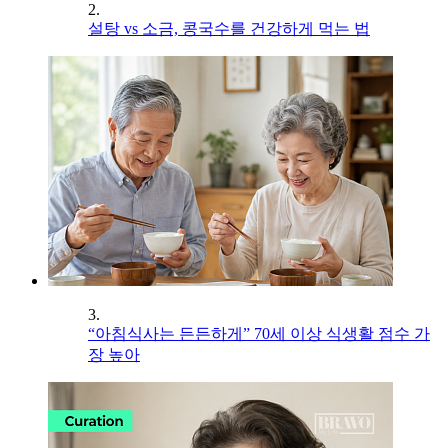
2.
설탕 vs 소금, 콩국수를 건강하게 먹는 법
3.
“아침식사는 든든하게” 70세 이상 식생활 점수 가
장 높아