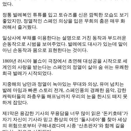
었다.
정통 발레복인 튜튜를 입고 토슈즈를 신은 깜찍한 모습도 보기
좋았지만, 정열적인 스페인 의상을 입은 무희의 춤은 매우 화
려해서 즐거웠다.
일상사에 부채를 이용한다는 설명으로 거친 동작과 부드러운
손동작으로 시범을 보여주었다. 발레에도 대사가 있는데 말이
아닌 손동작과 몸으로 표현한다는 것이다.
1869년 러시아 볼쇼이 극장에서 초연해 대성공을 시작으로 세
계인의 사랑을 받는다는 스페인의 정열이 살아 숨 쉬는 유쾌한
희극 발레가 시작되었다.
지중해의 낭만과 정열이 녹아있는 무대와 의상, 유머 넘치는
발레 마임과 빠른 스토리 전개, 스페인풍의 경쾌한 음악, 강한
캐릭터들의 좌충우돌 해프닝까지 우리의 눈을 한시도 떼지 못
하게 잡았다.
제1막은 용감한 기사의 무용담을 너무 많이 읽은 ‘돈키호테’가
자기 자신이 기사라 믿고 환상의 여인 ‘둘시네아’를 찾아 세상
의 위험으로부터 구해내겠다며 시종 ‘산초판자’와 함께 길을