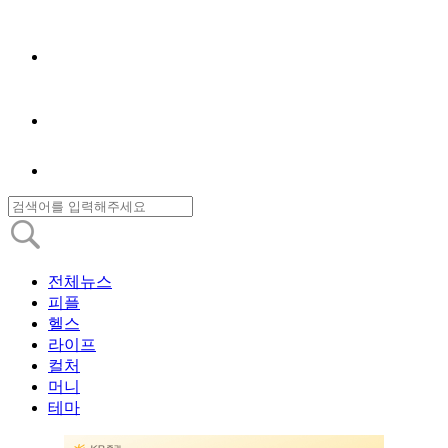
전체뉴스
피플
헬스
라이프
컬처
머니
테마