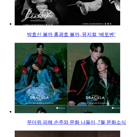
박효신 볼까 홍광호 볼까, 뮤지컬 ‘베토벤’
무더위 피해 손주와 문화 나들이, 7월 문화소식