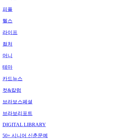
피플
헬스
라이프
컬처
머니
테마
카드뉴스
컷&칼럼
브라보스페셜
브라보리포트
DIGITAL LIBRARY
50+ 시니어 신춘문예