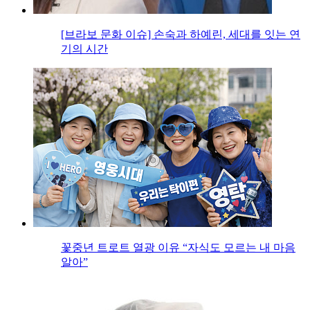
[브라보 문화 이슈] 손숙과 하예린, 세대를 잇는 연
기의 시간
꽃중년 트로트 열광 이유 “자식도 모르는 내 마음
알아”