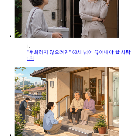
1.
"후회하지 않으려면" 60세 넘어 끊어내야 할 사람
1위