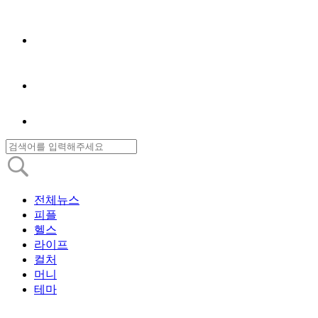
전체뉴스
피플
헬스
라이프
컬처
머니
테마