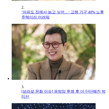
2.
‘아파도 집에서 늙고 싶어…’ 고령 가구 40% 노후
주택이라 어려워
3.
[브라보 문화 이슈] 유방암 투병 후 더 단단해진 박
미선