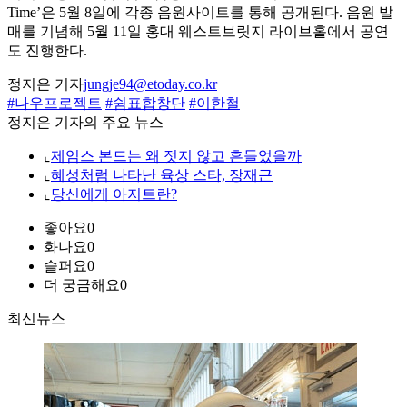
Time’은 5월 8일에 각종 음원사이트를 통해 공개된다. 음원 발
매를 기념해 5월 11일 홍대 웨스트브릿지 라이브홀에서 공연
도 진행한다.
정지은 기자
jungje94@etoday.co.kr
#나우프로젝트
#쉼표합창단
#이한철
정지은 기자의 주요 뉴스
⌞
제임스 본드는 왜 젓지 않고 흔들었을까
⌞
혜성처럼 나타난 육상 스타, 장재근
⌞
당신에게 아지트란?
좋아요
0
화나요
0
슬퍼요
0
더 궁금해요
0
최신뉴스