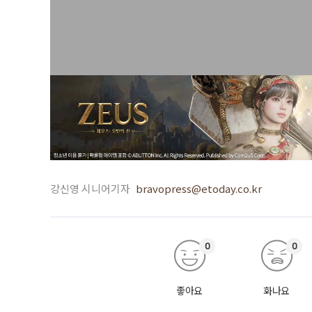
강신영 시니어기자
bravopress@etoday.co.kr
0
0
좋아요
화나요