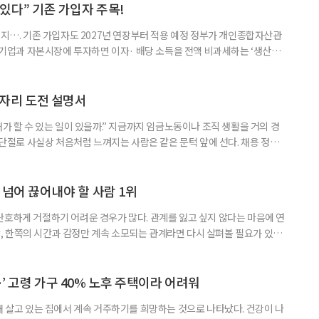
 세대가 두 채를 가진 것으로 보지만, 실제 이혼해 주거와 생계를 분
수 있다” 기존 가입자 주목!
폐지…. 기존 가입자도 2027년 연장부터 적용 예정 정부가 개인종합자산관
내 기업과 자본시장에 투자하면 이자· 배당 소득을 전액 비과세하는 ‘생산적
소득 이하 청년에게는 납입액의 10%를 소득공제 해주는 방안도 추진한다. 다만
 주목해야 한다. 그동안 사용하지 않고 쌓아둔 ISA 납입한도가 사라질 수 있
개편안이 국회 통과 후 그대로 시행된다면 법 시행 전 본
일자리 도전 설명서
내가 할 수 있는 일이 있을까.” 지금까지 임금노동이나 조직 생활을 거의 경
력 단절로 사실상 처음처럼 느껴지는 사람은 같은 문턱 앞에 선다. 채용 정보를
업무 지시, 동료 관계까지 낯설다. 이들에게 필요한 것은 ‘용기를 내라’는 말
밖에 섞여 있는 ‘첫 취업’, ‘경력 단절’ 생산인구가 줄어드는 상황에서 삶의
가 자원이다. 박경하 한국노인인력개발원 선임연구위
 넘어 끊어내야 할 사람 1위
단호하게 거절하기 어려운 경우가 많다. 관계를 잃고 싶지 않다는 마음에 연
 한쪽의 시간과 감정만 계속 소모되는 관계라면 다시 살펴볼 필요가 있다.
연락하거나, 만날 때마다 자신의 이야기만 늘어놓는 사람은 상대를 동등한
 창구로 대할 수 있다. 걱정을 가장해 자존감을 깎아내리고 도움을 당연하
바꾸는 행동도 건강한 관계와는 거리가 멀다. 믿고 털어놓은 개인사나 약점을
’ 고령 가구 40% 노후 주택이라 어려워
재 살고 있는 집에서 계속 거주하기를 희망하는 것으로 나타났다. 건강이 나