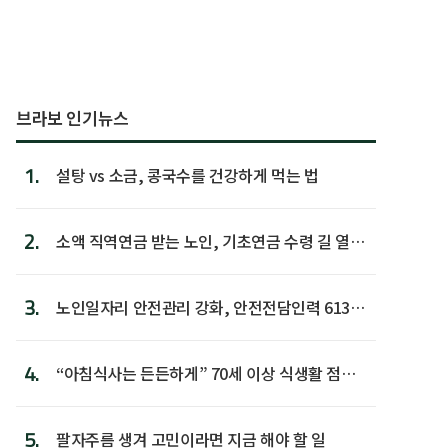
브라보 인기뉴스
1.
설탕 vs 소금, 콩국수를 건강하게 먹는 법
2.
소액 직역연금 받는 노인, 기초연금 수령 길 열린
다
3.
노인일자리 안전관리 강화, 안전전담인력 613명
첫 배치
4.
“아침식사는 든든하게” 70세 이상 식생활 점수
가장 높아
5.
팔자주름 생겨 고민이라면 지금 해야 할 일