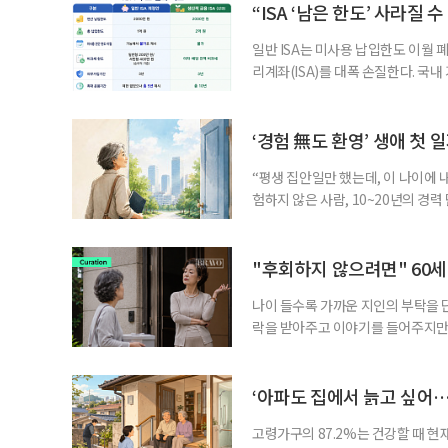
부가 각자 집 한 채씩을 보유하면 한
“ISA ‘남은 한도’ 사라질 
일반 ISA는 미사용 납입한도 이월 
리계좌(ISA)를 대폭 손질한다. 국
금융 ISA’를 새로 만들고, 일정 
기존 ISA 가입자라면 이번 개편안에
기 때문이다. 지난 3일 발표된 세제
‘경험 無도 환영’ 생애 첫 
“평생 집안일만 했는데, 이 나이에 
험하지 않은 사람, 10~20년의 경
찾고 이력서를 쓰는 일부터 출퇴근, 
보다 부담을 낮춘 진입 경로다. 통계 
경험이 풍부한 고령자는 중요한 국
"후회하지 않으려면" 60세
나이 들수록 가까운 지인의 부탁을 
락을 받아주고 이야기를 들어주지만,
평소에는 무심하다가 필요할 때만 
관계가 아닌 편리한 도움이나 감정의
게 여기며, 거절하는 순간 태도를 
‘아파도 집에서 늙고 싶어…
다
고령가구의 87.2%는 건강할 때 현