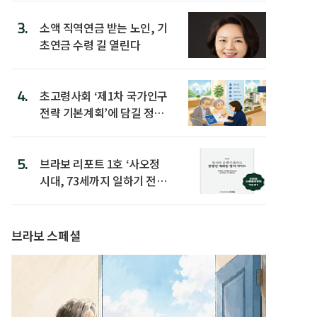
3.
소액 직역연금 받는 노인, 기
초연금 수령 길 열린다
4.
초고령사회 ‘제1차 국가인구
전략 기본계획’에 담길 정책
은
5.
브라보 리포트 1호 ‘사오정
시대, 73세까지 일하기 전략’
발간
브라보 스페셜