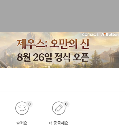
0
0
슬퍼요
더 궁금해요