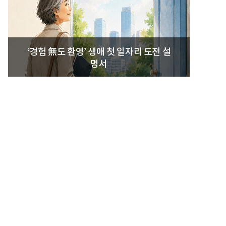
‘경험 無도 환영’ 생애 첫 일자리 도전 설
명서