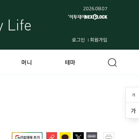
2026.08.07
로그인
회원가입
머니
테마
가
가
선호매체 추가