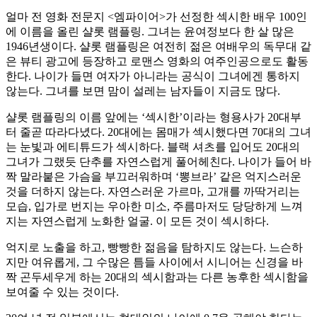
얼마 전 영화 전문지 <엠파이어>가 선정한 섹시한 배우 100인
에 이름을 올린 샬롯 램플링. 그녀는 윤여정보다 한 살 많은
1946년생이다. 샬롯 램플링은 여전히 젊은 여배우의 독무대 같
은 뷰티 광고에 등장하고 로맨스 영화의 여주인공으로도 활동
한다. 나이가 들면 여자가 아니라는 공식이 그녀에겐 통하지
않는다. 그녀를 보면 맘이 설레는 남자들이 지금도 많다.
샬롯 램플링의 이름 앞에는 ‘섹시한’이라는 형용사가 20대부
터 줄곧 따라다녔다. 20대에는 몸매가 섹시했다면 70대의 그녀
는 눈빛과 에티튜드가 섹시하다. 블랙 셔츠를 입어도 20대의
그녀가 그랬듯 단추를 자연스럽게 풀어헤친다. 나이가 들어 바
짝 말라붙은 가슴을 부끄러워하며 ‘뽕브라’ 같은 억지스러운
것을 더하지 않는다. 자연스러운 가르마, 고개를 까딱거리는
모습, 입가로 번지는 우아한 미소, 주름마저도 당당하게 느껴
지는 자연스럽게 노화한 얼굴. 이 모든 것이 섹시하다.
억지로 노출을 하고, 빵빵한 젊음을 탐하지도 않는다. 느슨하
지만 여유롭게, 그 수많은 틈들 사이에서 시니어는 신경을 바
짝 곤두세우게 하는 20대의 섹시함과는 다른 농후한 섹시함을
보여줄 수 있는 것이다.