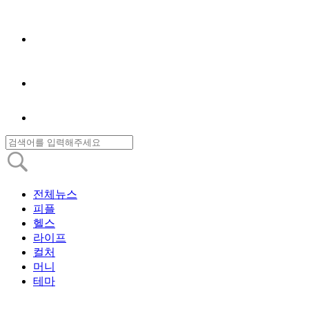
전체뉴스
피플
헬스
라이프
컬처
머니
테마