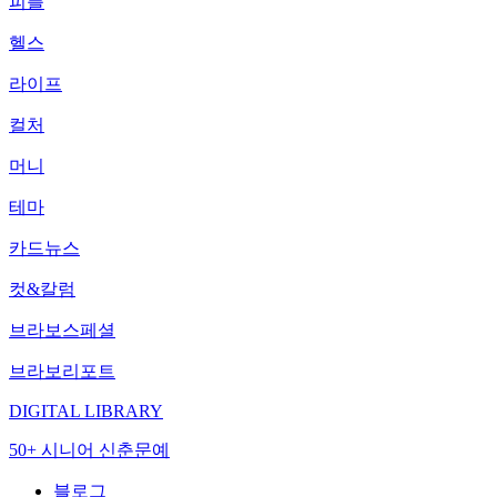
피플
헬스
라이프
컬처
머니
테마
카드뉴스
컷&칼럼
브라보스페셜
브라보리포트
DIGITAL LIBRARY
50+ 시니어 신춘문예
블로그