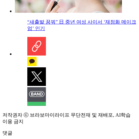
“새출발 꿈꿔” 日 중년 여성 사이서 ‘재점화 메이크
업’ 인기
저작권자 ⓒ 브라보마이라이프 무단전재 및 재배포, AI학습
이용 금지
댓글