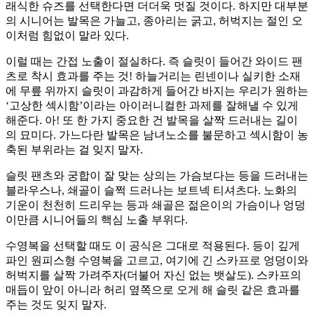
래식한 슈즈를 선택한다면 더더욱 멋질 것이다. 하지만 대부분
의 시니어는 발목은 가늘고, 종아리는 굵고, 허벅지는 절인 오
이처럼 힘없이 말라 있다.
이럴 때는 간접 노출이 절실하다. 즉 슬릿이 들어간 와이드 팬
츠로 착시 효과를 주는 것! 하늘거리는 린넨이나 실키한 소재
에 무릎 위까지 슬릿이 과감하게 들어간 바지는 우리가 원하는
‘고상한 섹시함’이라는 아이러니컬한 과제를 잘해낼 수 있게
해준다. 아! 또 한 가지 중요한 건 발목을 살짝 드러내는 길이
의 묘미다. 가느다란 발목은 남녀노소를 불문하고 섹시함이 농
축된 부위라는 걸 잊지 말자.
슬릿 팬츠와 궁합이 잘 맞는 상의는 가슴보다는 등을 드러내는
블라우스나, 쇄골이 슬쩍 드러나는 보트넥 티셔츠다. 노화의
기운이 천천히 드리우는 등과 쇄골은 젊은이의 가슴이나 엉덩
이만큼 시니어들의 핵심 노출 부위다.
수영복을 선택할 때도 이 공식은 그대로 적용된다. 등이 깊게
파인 원피스형 수영복을 고르고, 여기에 긴 스카프로 엉덩이와
허벅지를 살짝 가려주자(더불어 자신 없는 뱃살도). 스카프의
매듭이 앞이 아니라 허리 옆쪽으로 오게 해 슬릿 같은 효과를
주는 것도 잊지 말자.