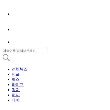
전체뉴스
피플
헬스
라이프
컬처
머니
테마