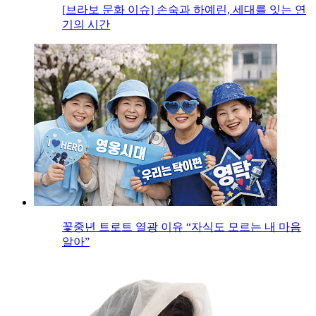
[브라보 문화 이슈] 손숙과 하예린, 세대를 잇는 연
기의 시간
꽃중년 트로트 열광 이유 “자식도 모르는 내 마음
알아”