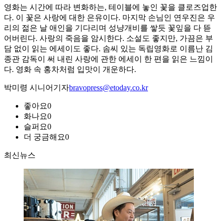
영화는 시간에 따라 변화하는, 테이블에 놓인 꽃을 클로즈업한
다. 이 꽃은 사랑에 대한 은유이다. 마지막 손님인 연우진은 우
리의 젊은 날 애인을 기다리며 성냥개비를 쌓듯 꽃잎을 다 뜯
어버린다. 사랑의 죽음을 암시한다. 소설도 좋지만, 가끔은 부
담 없이 읽는 에세이도 좋다. 솜씨 있는 독립영화로 이름난 김
종관 감독이 써 내린 사랑에 관한 에세이 한 편을 읽은 느낌이
다. 영화 속 홍차처럼 입맛이 개운하다.
박미령 시니어기자
bravopress@etoday.co.kr
좋아요
0
화나요
0
슬퍼요
0
더 궁금해요
0
최신뉴스