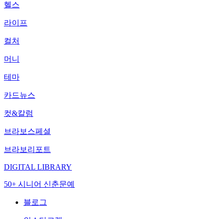
헬스
라이프
컬처
머니
테마
카드뉴스
컷&칼럼
브라보스페셜
브라보리포트
DIGITAL LIBRARY
50+ 시니어 신춘문예
블로그