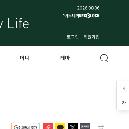
2026.08.06
로그인
회원가입
머니
테마
가
가
선호매체 추가