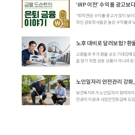
2._______________ 3._____
‘IRP 이전’ 수익률 광고보
“퇴직연금 수익률 광고가 많이 보이는
자인 금융회사들은 높은 수익률과 낮
가입자를 유치한다. 하지만 수익률이
운용하는 자금인 만큼, 광고보다 먼저
사들이 내세우는 퇴직연금 수익률은 
노후 대비로 달러보험? 환
고환율과 추가 환율 상승 기대감에 
을 얻기 위한 금융 상품이 아니라 
이라면 환율 상승에 따른 보험료 부
국면의 달러보험 소비자 위험과 과제’
집계됐다. 전년 동기 판매량인 2만2
노인일자리 안전관리 강화, 
보건복지부가 노인일자리 참여자의 
전관리 지원과 사업안전등급제 도입
인일자리 참여자가 더욱 안전한 환경
치한다고 밝혔다. 이들은 참여자 안전
후속조치 등 노인일자리 전반의 안전
분야가