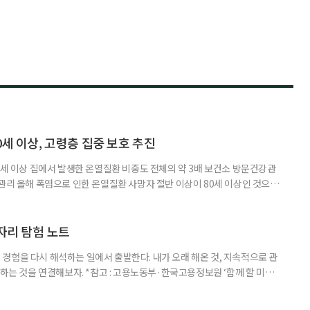
0세 이상, 고령층 집중 보호 추진
0세 이상 집에서 발생한 온열질환 비중도 전체의 약 3배 보건소 방문건강관
 관리 올해 폭염으로 인한 온열질환 사망자 절반 이상이 80세 이상인 것으로
 방문건강관리사업을 통해 80세 이상 고령자 보호를 추진한다. 6일 복지부
까지 질병관리청으로 신고된 온열질환자는 총 2441명으로 이 중 65세 이상
이상은 300명(12.3%)으로 집계됐다. 연령별 환자 수
일자리 탐험 노트
경험을 다시 해석하는 일에서 출발한다. 내가 오래 해온 것, 지속적으로 관
 하는 것을 연결해보자. *참고 : 고용노동부·한국고용정보원 ‘함께 할 미래
브라보 마이 라이프’ 재구성. STEP 1. 내 안의 재료 찾기 1. 무엇을 바꾸고
뀌면 좋겠다’고 느낀 일은? 1._______________