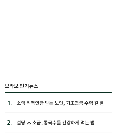
브라보 인기뉴스
1.
소액 직역연금 받는 노인, 기초연금 수령 길 열린
다
2.
설탕 vs 소금, 콩국수를 건강하게 먹는 법