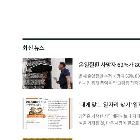
최신 뉴스
온열질환 사망자 62%가 8
올해 온열질환 추정 사망자 62% 8
리사업 통해 폭염 취약 고령층 집중
나타났다. 이에 정부가 전국 보건소
에 따르면 5월 15일부터 이달 4일
고령층은 825명(33.8%), 80세 
‘내게 맞는 일자리 찾기’ 
창직은 거창한 사업계획서보다 자기 
심을 가져온 것, 다른 사람이 필요로
for 5060 창직사례집’을 바탕으로 ‘
싶었나요? ▷ 내가 살아오며 ‘이렇게 바