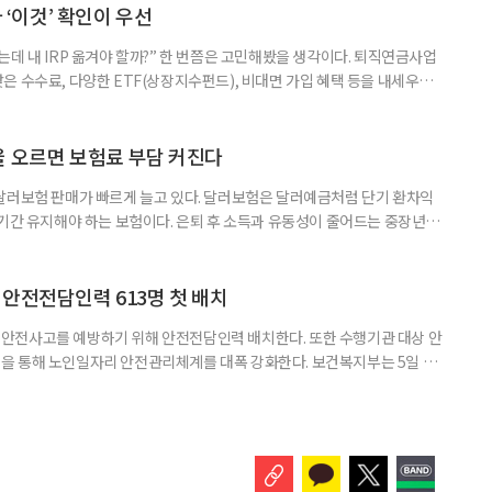
__________ ▷ 그중 내가 직접 해볼 만
다 ‘이것’ 확인이 우선
데 내 IRP 옮겨야 할까?” 한 번쯤은 고민해봤을 생각이다. 퇴직연금사업
은 수수료, 다양한 ETF(상장지수펀드), 비대면 가입 혜택 등을 내세우며
 높다고 해서 무조건 옮기는 것만이 정답은 아니다. 퇴직연금은 오랜 기간
 확인해야 할 사항이 있다. 수익률 광고, 먼저 기준부터 봐야 한다 금융회
눈에 잘 들어온다. 하지만 수익률 숫자는 기준에 따라달라질 수 있다.
율 오르면 보험료 부담 커진다
달러보험 판매가 빠르게 늘고 있다. 달러보험은 달러예금처럼 단기 환차익
장기간 유지해야 하는 보험이다. 은퇴 후 소득과 유동성이 줄어드는 중장년층
담과 중도해지 손실 가능성을 함께 살펴야 한다. 5일 보험연구원의 ‘고환율
 리포트에 따르면 올해 1분기 달러보험 판매 건수는 약 4만7000건으로
000건의 두 배를 웃도는 수준이다. 달러보험은 보험료를 달러로 내고
안전전담인력 613명 첫 배치
안전사고를 예방하기 위해 안전전담인력 배치한다. 또한 수행기관 대상 안
을 통해 노인일자리 안전관리체계를 대폭 강화한다. 보건복지부는 5일 노
에서 활동할 수 있도록 안전전담인력 613명을 수행기관과 지방정부에 배
교육, 활동 현장 점검, 상해·산재보험 관리, 안전물품 관리, 사고 발생 시
관리 업무를 맡게 된다. 이번 조치는 노인일자리 사업의 참여 규모와 활동