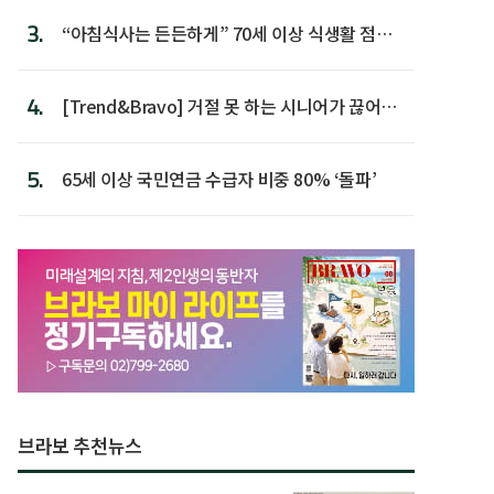
3.
“아침식사는 든든하게” 70세 이상 식생활 점수
가장 높아
4.
[Trend&Bravo] 거절 못 하는 시니어가 끊어야
할 행동 5
5.
65세 이상 국민연금 수급자 비중 80% ‘돌파’
브라보 추천뉴스