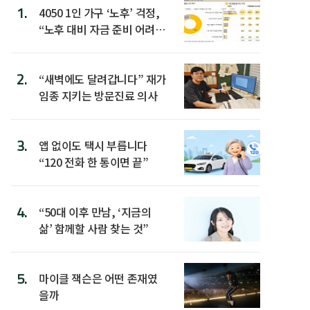
1.
4050 1인 가구 ‘노후’ 걱정,
“노후 대비 자금 준비 어려
워”
2.
“새벽에도 달려갑니다” 재가
임종 지키는 방문진료 의사
3.
앱 없이도 택시 부릅니다
“120 전화 한 통이면 끝”
4.
“50대 이후 만남, ‘지금의
삶’ 함께할 사람 찾는 것”
5.
마이클 잭슨은 어떤 존재였
을까