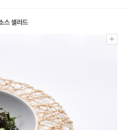
깨소스 샐러드