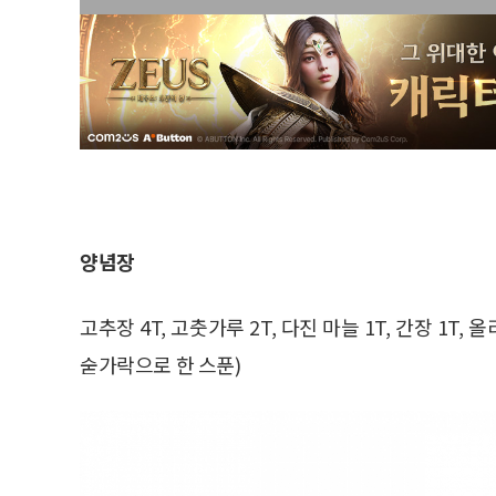
양념장
고추장 4T, 고춧가루 2T, 다진 마늘 1T, 간장 1T, 올리고
숟가락으로 한 스푼)