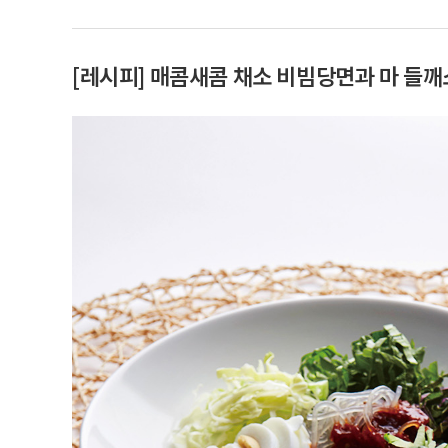
[레시피] 매콤새콤 채소 비빔당면과 마 들