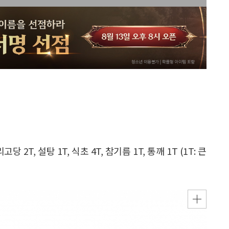
당 2T, 설탕 1T, 식초 4T, 참기름 1T, 통깨 1T (1T: 큰