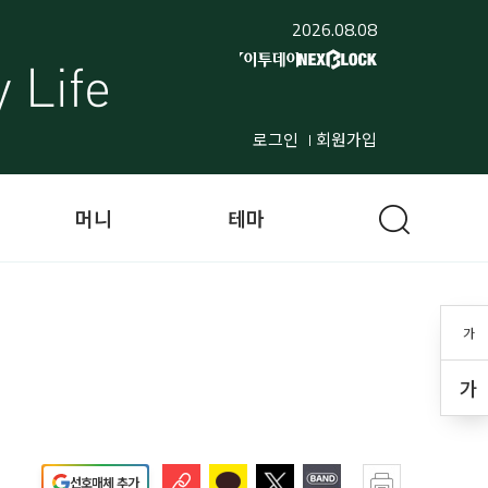
2026.08.08
로그인
회원가입
머니
테마
가
가
선호매체 추가