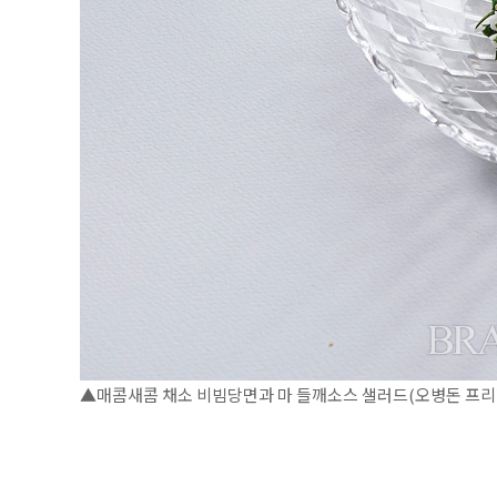
▲매콤새콤 채소 비빔당면과 마 들깨소스 샐러드(오병돈 프리랜서 o