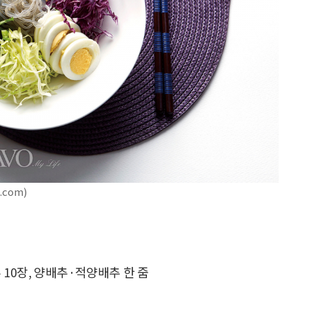
com)
상추 10장, 양배추·적양배추 한 줌