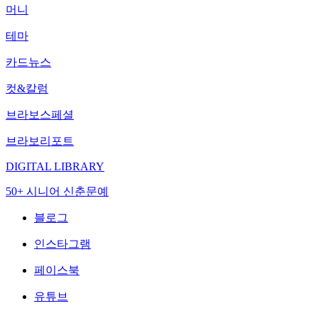
머니
테마
카드뉴스
컷&칼럼
브라보스페셜
브라보리포트
DIGITAL LIBRARY
50+ 시니어 신춘문예
블로그
인스타그램
페이스북
유튜브