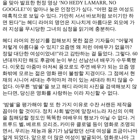
을 맞아 발표한 헌정 영상 ‘NO HEDY LAMARR, NO
GOOGLE!’이 얼마나 늦은 인정인가 싶다. “어떤 젊은 여성도
매혹적으로 보일 수 있다. 가만히 서서 바보처럼 보이기만 하
면 된다”는 헤디 라머의 명언은 지나치게 아름다운 외모에 가
려 지성을 무시당한 그녀의 심정을 읽기에 충분하다.
헤디 라머의 전성기를 접해보지 못한 젊은 기자들이 “어떻게
저렇게 아름다울 수 있지? 요즘엔 왜 저런 여배우가 없을까?
정말 대단한 여성이었네!”라고 감탄하는 걸 들었다. 그렇다. 60
년대까지만 해도 후광에 눈이 부신 선남선녀 배우가 수두룩했
다. 이웃집 아줌마 아저씨 용모로도 주연 배우가 되는 요즘 영
화밖에 모르는 젊은 영화 팬이 불쌍할 지경이다. 그 점에서 현
재의 시니어 세대는 추억마저 격이 있는 세대라 하지 않을 수
없다. 아무튼 ‘밤쉘’을 보고 해디 라머의 사진을 검색해보지 않
는다면, 당신은 영화를 사랑하는 이라 자신할 수 없다.
‘밤쉘’을 평가해야 할 또 한 가지 이유로 수잔 서랜든 제작을
꼽아야 할 것이다. 정치 사회 발언에 앞장서느라 자신의 이력
을 침해당할 정도인 똑똑한 여배우의 행보가 아닐 수 없다. 거
트루드 벨, 베르트 모리조, 카미유 클로델 등이 영화로 조명되
면서, 우리는 재능과 용기가 남달랐던 선대 여성을 조금이나마
알게 되었다. 앞으로 더 많은 여성이 발굴되어, 영화로나마 그