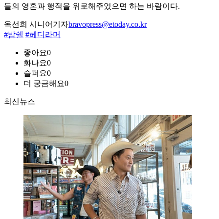
들의 영혼과 행적을 위로해주었으면 하는 바람이다.
옥선희 시니어기자
bravopress@etoday.co.kr
#밤쉘
#헤디라머
좋아요
0
화나요
0
슬퍼요
0
더 궁금해요
0
최신뉴스