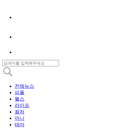
전체뉴스
피플
헬스
라이프
컬처
머니
테마