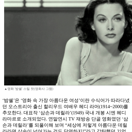
▲영화 '밤쉘' 스틸 컷(영화사 그램)
‘밤쉘’은 ‘영화 속 가장 아름다운 여성’이란 수식어가 따라다녔
던 오스트리아 출신 할리우드 여배우 헤디 라머(1914~2000)를
추모한다. 대표작 ‘삼손과 데릴라’(1949) 국내 개봉 시엔 헤디
라마르로 소개되었다. 연말연시 TV 재방송 단골 영화였던 ‘삼
손과 데릴라’를 되풀이해 보며 “세상에 저렇게 아름다운 데릴
라라면 삼손이 넘어가는 것도 당연하지!”라고 감탄했던 기억