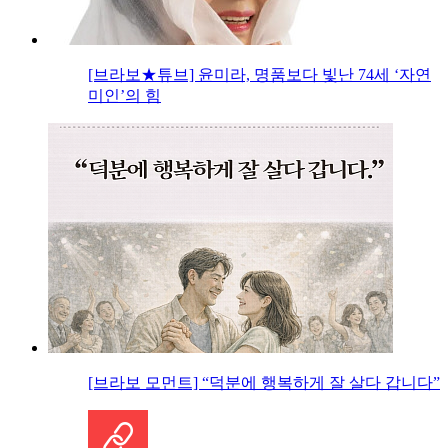
[브라보★튜브] 윤미라, 명품보다 빛난 74세 ‘자연
미인’의 힘
[브라보 모먼트] “덕분에 행복하게 잘 살다 갑니다”