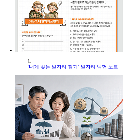
1.
‘내게 맞는 일자리 찾기’ 일자리 탐험 노트