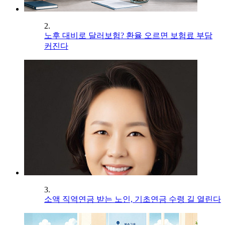
2.
노후 대비로 달러보험? 환율 오르면 보험료 부담
커진다
3.
소액 직역연금 받는 노인, 기초연금 수령 길 열린다