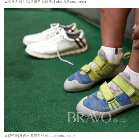
▲스포츠 테이프(오병돈 프리랜서 obdlife@gmail.com)
▲암벽화(오병돈 프리랜서 obdlife@gmail.com)