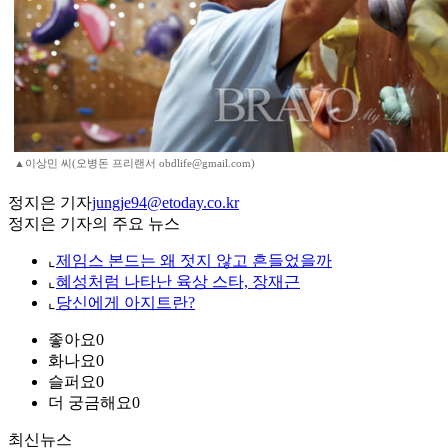
▲이상민 씨(오병돈 프리랜서 obdlife@gmail.com)
정지은 기자
jungje94@etoday.co.kr
정지은 기자의 주요 뉴스
⌞
제임스 본드는 왜 젓지 않고 흔들었을까
⌞
혜성처럼 나타난 육상 스타, 장재근
⌞
당신에게 아지트란?
좋아요
0
화나요
0
슬퍼요
0
더 궁금해요
0
최신뉴스