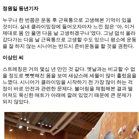
정원일 동년기자
누구나 한 번쯤은 운동 후 근육통으로 고생해본 기억이 있을
것이다. 실내 클라이밍장에 들어오자마자 느낀 점은 ‘아, 이거
제대로 몸 안 풀면 다음 날 고생하겠구나’였다. 그냥 덥석 올라
갔다가는 다음 날 근육통으로 고생할 수도 있으니 평소에 운동
을 잘 하지 않는 시니어는 반드시 준비운동을 할 것을 권한다.
이상민 씨
스트레칭은 거의 몇십 년 만인 것 같다. 옛날과는 비교할 수 없
을 정도로 뻣뻣해진 몸을 보며 새삼스레 세월이 많이 흘렀음을
느꼈다. 시니어가 클라이밍을 시작하기 전 가장 많이 하는 걱
정이 바로 안전과 관련한 문제다. 볼더링을 체험해본 결과 떨
어져도 푹신한 매트가 아래에 깔려 있었기 때문에 큰 문제가
되지 않았다.