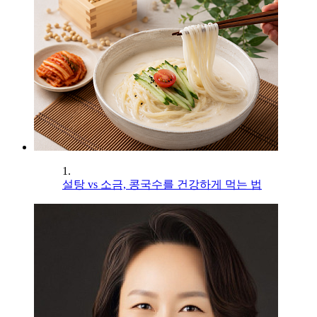
1.
설탕 vs 소금, 콩국수를 건강하게 먹는 법