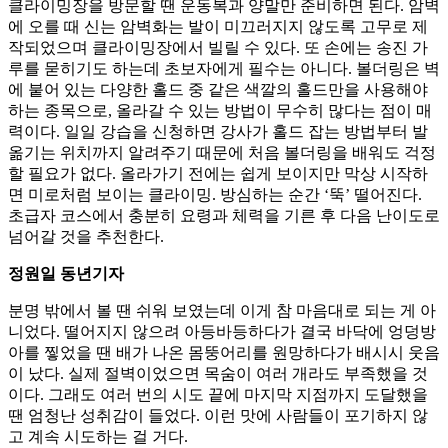
클라이밍장을 방문할 땐 운동복과 양말만 준비하면 된다. 암벽
에 오를 때 신는 암벽화는 발이 미끄러지지 않도록 고무로 제
작되었으며 클라이밍장에서 빌릴 수 있다. 또 손에는 송진 가
루를 묻히기도 하는데 초보자에게 필수는 아니다. 볼더링은 벽
에 붙어 있는 다양한 홀드 중 같은 색깔의 홀드만을 사용해야
하는 종목으로, 올라갈 수 있는 방법이 무수히 많다는 점이 매
력이다. 일일 강습을 신청하면 강사가 홀드 잡는 방법부터 발
옮기는 위치까지 알려주기 때문에 처음 볼더링을 배워도 걱정
할 필요가 없다. 올라가기 전에는 쉽게 보이지만 막상 시작하
면 미로처럼 보이는 클라이밍. 방심하는 순간 ‘뚝’ 떨어진다.
초급자 코스에서 충분히 요령과 체력을 기른 후 다음 난이도로
넘어갈 것을 추천한다.
정원일 동년기자
분명 밖에서 볼 땐 쉬워 보였는데 이게 참 마음대로 되는 게 아
니었다. 떨어지지 않으려 아등바등하다가 결국 바닥에 엉덩방
아를 찧었을 땐 배가 나온 몸뚱어리를 원망하다가 배시시 웃음
이 났다. 실제 절벽이었으면 목숨이 여러 개라도 부족했을 것
이다. 그래도 여러 번의 시도 끝에 마지막 지점까지 도달했을
땐 엄청난 성취감이 들었다. 이런 맛에 사람들이 포기하지 않
고 계속 시도하는 걸 거다.