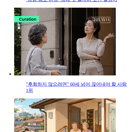
"후회하지 않으려면" 60세 넘어 끊어내야 할 사람
1위