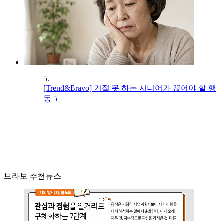
5.
[Trend&Bravo] 거절 못 하는 시니어가 끊어야 할 행
동 5
브라보 추천뉴스