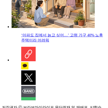
‘아파도 집에서 늙고 싶어…’ 고령 가구 40% 노후
주택이라 어려워
저작권자 ⓒ 브라보마이라이프 무단전재 및 재배포, AI학습