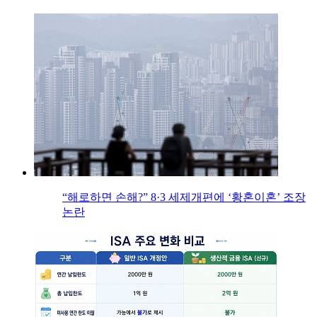
“해로하면 손해?” 8·3 세제개편에 ‘황혼이혼’ 조장
논란