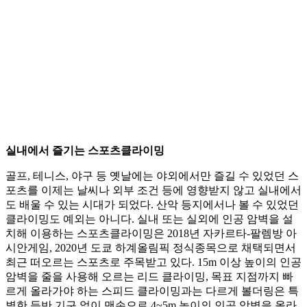
실내에서 즐기는 스포츠클라이밍
골프, 테니스, 야구 등 옛날에는 야외에서만 즐길 수 있었던 스
포츠를 이제는 날씨나 외부 조건 등에 영향받지 않고 실내에서
도 배울 수 있는 시대가 되었다. 산악 등지에서나 볼 수 있었던
클라이밍도 예외는 아니다. 실내 또는 실외에 인공 암벽을 설
치해 이용하는 스포츠클라이밍은 2018년 자카르타-팔렘방 아
시안게임, 2020년 도쿄 하계올림픽 정식종목으로 채택되면서
최근 떠오르는 스포츠로 주목받고 있다. 15m 이상 높이의 인공
암벽을 줄을 사용해 오르는 리드 클라이밍, 목표 지점까지 빠
르게 올라가야 하는 스피드 클라이밍과는 다르게 볼더링은 특
별한 등반 기구 없이 맨손으로 4~5m 높이의 인공 암벽을 올라