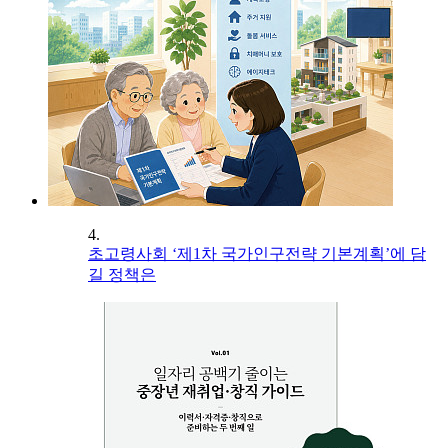
4.
초고령사회 ‘제1차 국가인구전략 기본계획’에 담
길 정책은