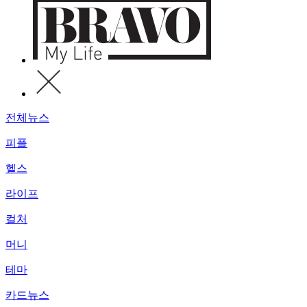
전체뉴스
피플
헬스
라이프
컬처
머니
테마
카드뉴스