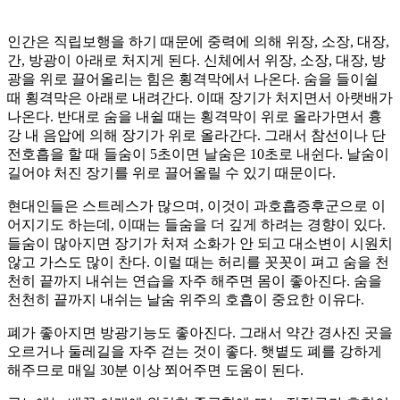
인간은 직립보행을 하기 때문에 중력에 의해 위장, 소장, 대장,
간, 방광이 아래로 처지게 된다. 신체에서 위장, 소장, 대장, 방
광을 위로 끌어올리는 힘은 횡격막에서 나온다. 숨을 들이쉴
때 횡격막은 아래로 내려간다. 이때 장기가 처지면서 아랫배가
나온다. 반대로 숨을 내쉴 때는 횡격막이 위로 올라가면서 흉
강 내 음압에 의해 장기가 위로 올라간다. 그래서 참선이나 단
전호흡을 할 때 들숨이 5초이면 날숨은 10초로 내쉰다. 날숨이
길어야 처진 장기를 위로 끌어올릴 수 있기 때문이다.
현대인들은 스트레스가 많으며, 이것이 과호흡증후군으로 이
어지기도 하는데, 이때는 들숨을 더 깊게 하려는 경향이 있다.
들숨이 많아지면 장기가 처져 소화가 안 되고 대소변이 시원치
않고 가스도 많이 찬다. 이럴 때는 허리를 꼿꼿이 펴고 숨을 천
천히 끝까지 내쉬는 연습을 자주 해주면 몸이 좋아진다. 숨을
천천히 끝까지 내쉬는 날숨 위주의 호흡이 중요한 이유다.
폐가 좋아지면 방광기능도 좋아진다. 그래서 약간 경사진 곳을
오르거나 둘레길을 자주 걷는 것이 좋다. 햇볕도 폐를 강하게
해주므로 매일 30분 이상 쬐어주면 도움이 된다.