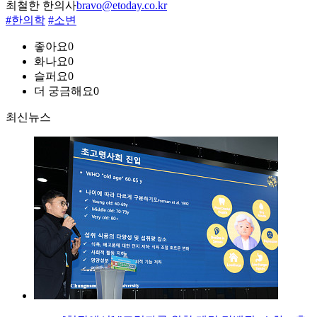
최철한 한의사
bravo@etoday.co.kr
#한의학
#소변
좋아요
0
화나요
0
슬퍼요
0
더 궁금해요
0
최신뉴스