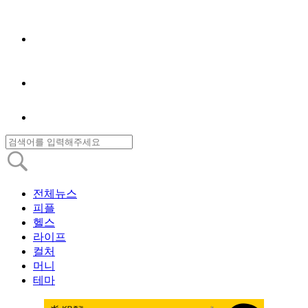
전체뉴스
피플
헬스
라이프
컬처
머니
테마