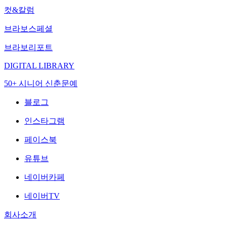
컷&칼럼
브라보스페셜
브라보리포트
DIGITAL LIBRARY
50+ 시니어 신춘문예
블로그
인스타그램
페이스북
유튜브
네이버카페
네이버TV
회사소개