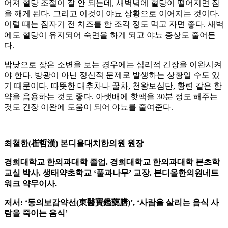
어져 혈당 조절이 잘 안 되는데, 새벽녘에 혈당이 떨어지면 잠
을 깨게 된다. 그리고 이것이 야뇨 상황으로 이어지는 것이다.
이럴 때는 잠자기 전 치즈를 한 조각 정도 먹고 자면 좋다. 새벽
에도 혈당이 유지되어 숙면을 하게 되고 야뇨 증상도 줄어든
다.
밤낮으로 잦은 소변을 보는 경우에는 심리적 긴장을 이완시켜
야 한다. 방광이 아닌 정신적 문제로 발생하는 상황일 수도 있
기 때문이다. 따뜻한 대추차나 꿀차, 천왕보심단, 황련 같은 한
약을 음용하는 것도 좋다. 아랫배에 핫팩을 30분 정도 해주는
것도 긴장 이완에 도움이 되어 야뇨를 줄여준다.
최철한(崔哲漢) 본디올대치한의원 원장
경희대학교 한의과대학 졸업. 경희대학교 한의과대학 본초학
교실 박사. 생태약초학교 ‘풀과나무’ 교장. 본디올한의원네트
워크 약무이사.
저서: ‘동의보감약선(東醫寶鑑藥膳)’, ‘사람을 살리는 음식 사
람을 죽이는 음식’