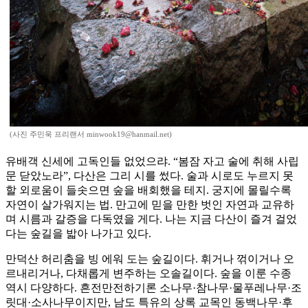
(사진 주민욱 프리랜서 minwook19@hanmail.net)
유배객 신세에 고독인들 없었으랴. “봄잠 자고 술에 취해 사립
문 닫았노라”, 다산은 그리 시를 썼다. 술과 시로도 누르지 못
할 외로움이 들솟으면 숲을 배회했을 테지. 궁지에 몰릴수록
자연이 살가워지는 법. 만고에 믿을 만한 벗인 자연과 교유하
며 시름과 갈증을 다독였을 게다. 나는 지금 다산이 즐겨 걸었
다는 숲길을 밟아 나가고 있다.
만덕산 허리춤을 빙 에워 도는 숲길이다. 휘거나 꺾이거나 오
르내리거나, 다채롭게 변주하는 오솔길이다. 숲을 이룬 수종
역시 다양하다. 흔전만전하기론 소나무·참나무·물푸레나무·조
릿대·소사나무이지만, 남도 특유의 상록 교목인 동백나무·후