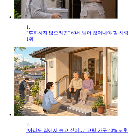
1.
"후회하지 않으려면" 60세 넘어 끊어내야 할 사람
1위
2.
‘아파도 집에서 늙고 싶어…’ 고령 가구 40% 노후