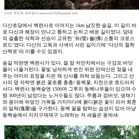
(사진 주민욱 프리랜서 minwook19@hanmail.net)
다산초당에서 백련사로 이어지는 1km 남짓한 숲길. 이 길이 바
로 다산과 혜장이 만나고 통하고 논하고 배운 길이었다. 당대
의 걸출한 석학과 선승이 교유한 ‘유(儒)·불(佛) 소통의 크로스
로드’였다. 다산의 고독과 사색이 서린 길이기에 ‘다산의 철학
산책로’라 이를 수도 있겠지.
숲길 막판엔 백련사가 있다. 절 앞 저만치에서는 구강포 바닷
물이 너울거린다. 꽃빛 낭자하게 번진 뒤편 만덕산은 젖을 내
주는 어미의 표정을 지은 채 산사를 와락 보듬는다. 그리고 산
사의 옆 자락엔 붉은 꽃초롱 총총! 동백꽃, 지천으로 흐드러져
서다. 백련사 동백숲엔 1500여 그루의 동백나무들이 있으며 수
령 300년이 넘었다는 노거수들도 많다. 주름과 검버섯, 생채기
와 옹이에 뒤덮인 거목들 가지마다에 붉디붉은 꽃이 피어 회춘
의 일락(逸樂)을 구가한다. 동백 꿀을 탐하는 습성이 있어 마냥
동백숲에서 지지구재재구 노래하는 저 새들은 동박새.