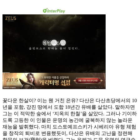
꽃다운 한살이? 이는 웬 거친 은유? 다산은 다산초당에서의 10
년을 포함, 강진 땅에서 도합 18년간 유배를 살았다. 말하자면
그는 이 적막한 숲에서 ‘지옥의 한철’을 살았다. 그러나 기이하
도록 고등한 이 인물은 운명의 농간에 굴복하지 않는 놀라운
재능을 발휘했다. 마치 도스토예프스키가 시베리아 유형 체험
을 창작의 퇴비로 변용했듯이, 다산은 유배의 고난을 정련해
학문의 보검(寶劍)을 벼렸다. 그는 유례가 드문 운명의 연금술