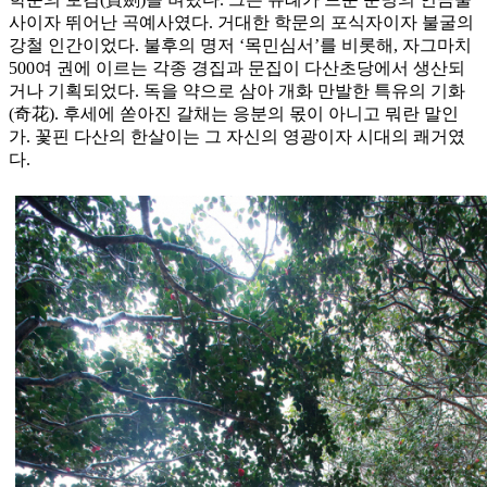
사이자 뛰어난 곡예사였다. 거대한 학문의 포식자이자 불굴의
강철 인간이었다. 불후의 명저 ‘목민심서’를 비롯해, 자그마치
500여 권에 이르는 각종 경집과 문집이 다산초당에서 생산되
거나 기획되었다. 독을 약으로 삼아 개화 만발한 특유의 기화
(奇花). 후세에 쏟아진 갈채는 응분의 몫이 아니고 뭐란 말인
가. 꽃핀 다산의 한살이는 그 자신의 영광이자 시대의 쾌거였
다.