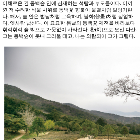
이채로운 건 동백숲 안에 산재하는 석탑과 부도들이다. 이끼
낀 저 수려한 석물 사위로 동백꽃 향불이 물결처럼 일렁거린
다. 해서, 숲 안은 법당처럼 그윽하며, 불화(佛畫)처럼 장엄하
다. 옛사람 납신다. 이 요요한 봄날의 동백꽃 제전을 바라보다
휘적휘적 숲 밖으로 가뭇없이 사라진다. 환(幻)으로 오신 다산.
그는 동백숲이 못내 그리울 테고, 나는 외람되이 그가 그립다.