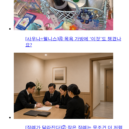
[사우나+웰니스]④ 목욕 가방에 ‘이것’도 챙겼나
요?
[장례가 달라진다]② 작은 장례는 무조건 더 저렴