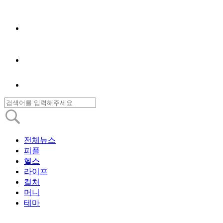
전체뉴스
피플
헬스
라이프
컬처
머니
테마