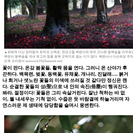
▲유배객 다산 정약용의 유적과 산책로, 천년고찰 백련사와 매우 근사한 동백숲을 아우르는 
백련사 동백숲을 국내 최고의 명품 동백 군락지로 꼽는 이가 많다. 백련사나 다산초당 주차
민욱 프리랜서 minwook19@hanmail.net)
꽃이 핀다. 온갖 봄꽃들, 활짝 몸을 연다. 그러니 온 산야가 후
끈하다. 백목련, 벚꽃, 동백꽃, 유채꽃, 개나리, 진달래…. 붉거
나 희거나 샛노란 꽃들의 미색에 쓰러질 것 같다만 정신은 깬
다. 순결한 꽃들의 성(聖)으로 내 안의 속진(俗塵)이 헹궈진다.
봐라, 절정이다! 꽃들은 그리 속살거린다. 잘난 척하는 바 없
이, 뭘 내세우는 기척 없이, 수줍은 듯 바람결에 하늘거리며 자
연스러운 제 생태에 당당함을 슬며시 웅변한다.