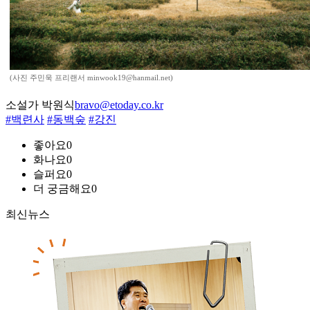
(사진 주민욱 프리랜서 minwook19@hanmail.net)
소설가 박원식
bravo@etoday.co.kr
#백련사
#동백숲
#강진
좋아요
0
화나요
0
슬퍼요
0
더 궁금해요
0
최신뉴스