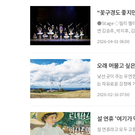
“꽃구경도 좋지만
●Stage ◇빌리 엘리어트 일정 4월 12일 ~ 7월 26일 장소 블루스퀘어 연출 에드 번사이드 출
연 김승주, 박지후, 
만에 네 번째 시즌으로
2026-04-01 06:00
북부 지역을 배경으로
오래 머물고 싶은
낯선 곳이 주는 우연
는 자유로운 감정에 가슴 부
나 둘레길을 걸어야 하
2026-02-16 07:00
을 만나면 사유의 시간
설 연휴 '여기가 
설 연휴라고 모두 고