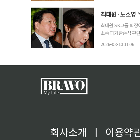
직서를 제출했다. 아
최태원·노소영 '
최태원 SK그룹 회장
소송 파기환송심 판단
에 관심이 모인다. 10일 법조계에 따르면 최 회장과 노 관장의 이혼소송 재상고 기한은 이번주
2026-08-10 11:06
15일로 예상된다. 
회사소개
ㅣ
이용약