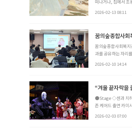
떠나거나, 집에서 조
명절을 보내는 모습은
2026-02-13 08:11
술과 마주해보는 건 
꿈의숲종합사회복지
꿈의숲종합사회복지관(
과를 공유하는 자리를
성과공유회 및 2026년 사업설명회’
2026-02-10 14:14
정이웃’ 사업이 올해
“겨울 끝자락을 
●Stage ◇센과 치히로의 행방불명 일정 3월 22일까지 장소 예술의전당 오페라극장 연출
존 케어드 출연 카미시
치카 등 CJ ENM 
2026-02-03 07:00
는 스튜디오 지브리 