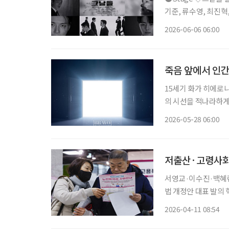
기준, 류수영, 최진혁, 김정현,
며진 주크박스 뮤지컬 
2026-06-06 06:00
다. 청와대 경호실을 
죽음 앞에서 인
15세기 화가 히에로니무
의 시선을 적나라하게
순간에도 그의 시선은
2026-05-28 06:00
도 그는 끝내 재물을 
저출산·고령사회
서영교·이수진·백혜련 
법 개정안 대표 발의 혁
회 대응을 위한 저출산
2026-04-11 08:54
일 의안정보시스템에 