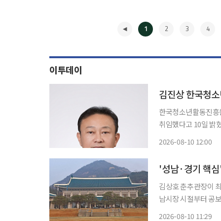
1
2
3
4
이투데이
김진상 한국청소
한국청소년활동진흥원
취임했다고 10일 밝혔다. 임기는 3년이다. 김
아온 전문가다. 행정
2026-08-10 12:00
며, 시립노원청소년
◀
김 이사장
'성남·경기 핵심
김상호 춘추관장이 최
남시장 시절부터 공보
진의 추가 개편이 이어질지 주목된다. 10일 청와대에
2026-08-10 11:29