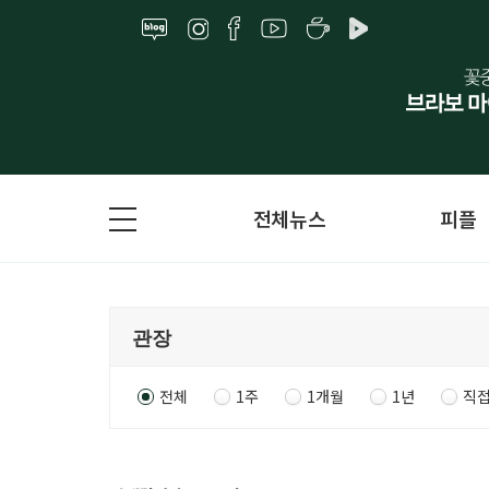
전체뉴스
피플
전체
1주
1개월
1년
직