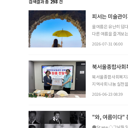
검색결과 총
298
건
피서는 미술관이
올여름은 유난히 덥다
다른 여름을 즐겨보는
관 밖으로 이어지는 바
2026-07-31 06:00
피서'가 새로운 여름 
북서울종합사회복
북서울종합사회복지관
지역사회 나눔 실천을 위한 
사회복지관의 지역밀착
2026-06-23 08:39
다. 국민건강보험공단
전
"와, 여름이다"
●Stage ◇그날들 일정 6월 9일 ~ 8월 23일 장소 디큐브 링크아트센터 연출 장유정 출연 엄