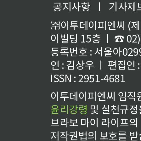
공지사항
ㅣ
기사제
㈜이투데이피엔씨 (제호
이빌딩 15층 ㅣ ☎ 02)
등록번호 : 서울아02992
인 : 김상우 ㅣ 편집인
ISSN : 2951-4681
이투데이피엔씨 임직원
윤리강령
및 실천규정을
브라보 마이 라이프의
저작권법의 보호를 받