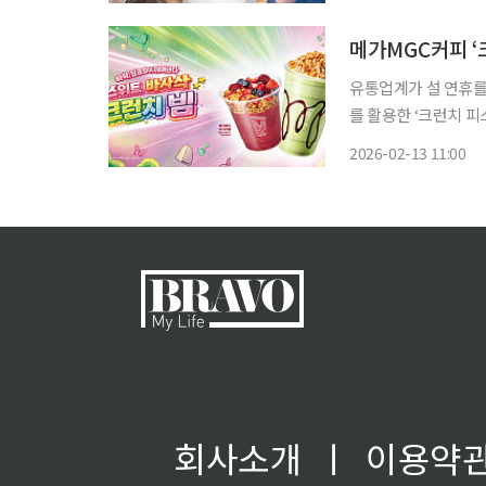
이유 콘서트: 더 위닝
유통업계가 설 연휴를
를 활용한 ‘크런치 피
터 라인 ‘메가베어 프
2026-02-13 11:00
오 드 퍼퓸(ZERO P
회사소개
ㅣ
이용약