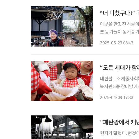
“너 미쳤구나!”
이곳은 한갓진 시골이다
른 농가들이 옹기종기 
골정’ 대표)의 집이 
2025-05-23 08:43
은 내놓는 족족 잘 나
“모든 세대가 함
대한불교조계종사회복지
복지관 5층 장마당에서
장문화 전승단 ‘종로
2025-04-09 17:33
들어지는 과정과 우수
"폐탄광에서 캐낸
현자가 말했다. 헌것에