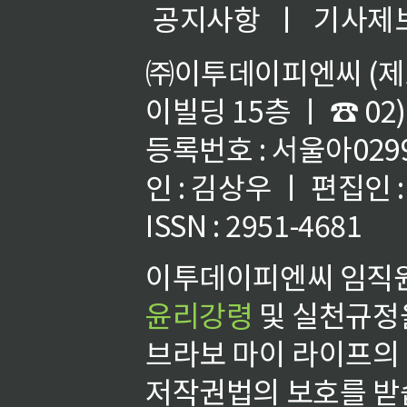
공지사항
ㅣ
기사제
㈜이투데이피엔씨 (제호
이빌딩 15층 ㅣ ☎ 02)
등록번호 : 서울아02992
인 : 김상우 ㅣ 편집인
ISSN : 2951-4681
이투데이피엔씨 임직원
윤리강령
및 실천규정을
브라보 마이 라이프의
저작권법의 보호를 받