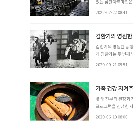
있는 삼탄아트마인은 
(구 ‘삼척탄좌 정암광
2022-07-22 08:41
예술공간이다. 폐탄광
김환기의 영원한 
김환기의 영원한 동행 김향안 김향안(1916~2004)은 재주도 많고 
게 김환기는 두 번째 남
으니까. “우리 함께 
2020-09-21 09:51
거운 구애에 이끌려 맺
가족 건강 지켜주
몇 해 전부터 된장과 
프로그램을 신청한 사
리하는 장 가르기를 거
2020-06-10 08:00
을 들이면서 잘 숙성되