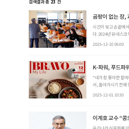
검색결과 총
23
건
곰팡이 없는 장,
시간이 빚고 손끝에서
다. 2024년 유네스
몸에 좋고 맛좋은 장을
2025-12-10 06:00
리교실
K-파워, 푸드파
“네가 참 좋아한 할머
서, 돌아가시기 전에 
코로나19 시기에 돌아
2025-12-01 10:30
오랜 기간 하숙집을 
이계호 교수 “콩
우리나라 식문화를 이