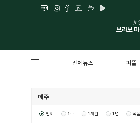
전체뉴스
피플
전체
1주
1개월
1년
직