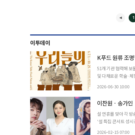
1
이투데이
K푸드 원류 조
51개 기관 협력해 보
및 다채로운 학술·체험 행사 마련 국립중앙박물관이 한국
으로 살펴보는 대규모
2026-06-30 10:00
왕실 의궤, 근현대 
이찬원ㆍ송가인ㆍ
설 연휴를 맞아 각 방송사에서 다
'설 특집 콘서트 성시
등장하는 '설빔', '20
2026-02-15 07:00