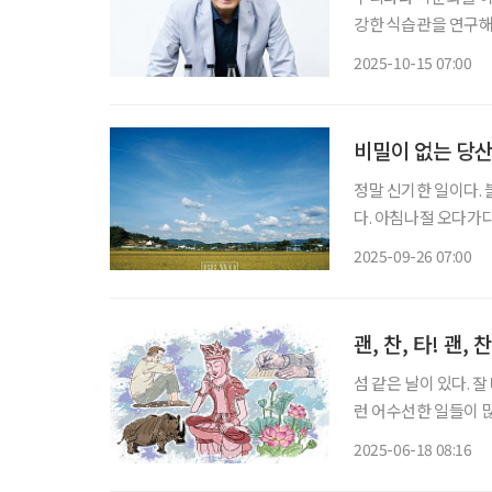
강한 식습관을 연구해
표는 명확하다. 한국인
2025-10-15 07:00
질병 재발을 막고 면
비밀이 없는 당
정말 신기한 일이다.
다. 아침나절 오다가다
두들 대문을 활짝 열
2025-09-26 07:00
인해 마실 다니던 발길
괜, 찬, 타! 괜, 찬
섬 같은 날이 있다. 
런 어수선한 일들이 많
을렀나 싶어 일에 더
2025-06-18 08:16
들었던 기억이 자꾸 