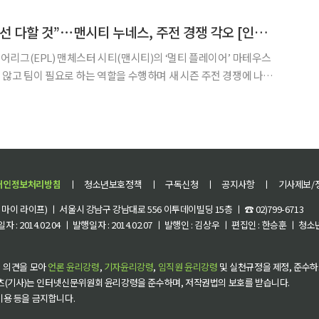
를 가동하고 있다고 밝혔다. 실제로 수원시에서는 최근 며칠간 정전이 잇따랐다. 4일 밤
“골키퍼로 세워도 최선 다할 것”⋯맨시티 누네스, 주전 경쟁 각오 [인터뷰]
리그(EPL) 맨체스터 시티(맨시티)의 ‘멀티 플레이어’ 마테우스
않고 팀이 필요로 하는 역할을 수행하며 새 시즌 주전 경쟁에 나서
강한 정신력이 필수다. 3일마다 경기를 치르는 상황에서 매
개인정보처리방침
ㅣ
청소년보호정책
ㅣ
구독신청
ㅣ
공지사항
ㅣ
기사제보/
이 라이프) ㅣ 서울시 강남구 강남대로 556 이투데이빌딩 15층 ㅣ ☎ 02)799-6713
 : 2014.02.04 ㅣ 발행일자 : 2014.02.07 ㅣ 발행인 : 김상우 ㅣ 편집인 : 한승훈 ㅣ
 의견을 모아
언론 윤리강령
,
기자윤리강령
,
임직원 윤리강령
및 실천규정을 제정, 준수하
츠(기사)는 인터넷신문위원회 윤리강령을 준수하며, 저작권법의 보호를 받습니다.
 이용 등을 금지합니다.