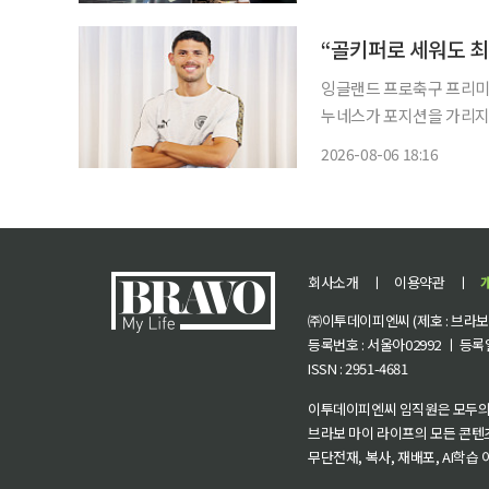
잉글랜드 프로축구 프리미어
누네스가 포지션을 가리지 
겠다는 각오를 밝혔다. 누네스는 6일 오후 서울 중구 코리아나호텔에서 국내 취재진과 만나
2026-08-06 18:16
“맨시티 같은 구단에서는 
회사소개
ㅣ
이용약관
ㅣ
㈜이투데이피엔씨 (제호 : 브라보 마
등록번호 : 서울아02992 ㅣ 등록일자
ISSN : 2951-4681
이투데이피엔씨 임직원은 모두의
브라보 마이 라이프의 모든 콘텐
무단전재, 복사, 재배포, AI학습