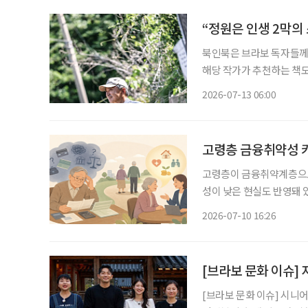
“정원은 인생 2막의
북인북은 브라보 독자들께 
해당 작가가 추천하는 책도 함께 즐겨보세요. (정원의
보내는 자리다. 계절과 시
2026-07-13 06:00
을 피해 복숭아나무 아래
고령층 금융취약성 키
고령층이 금융취약계층으로
성이 낮은 현실도 반영돼 있다는 분석이 나왔다. 
계층의 경제적 재기를 위
2026-07-10 16:26
득층과 저신용자뿐 아니라 
[브라보 문화 이슈] 
[브라보 문화 이슈] 시니