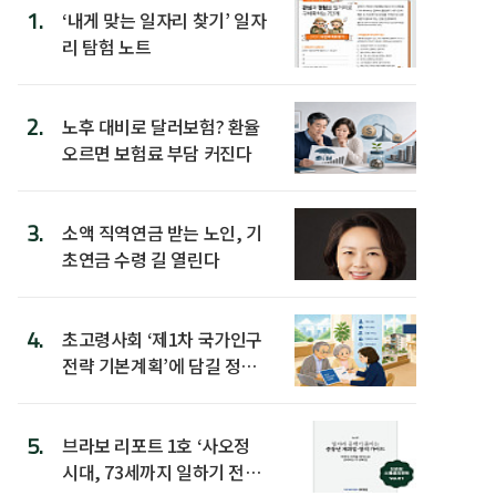
1.
‘내게 맞는 일자리 찾기’ 일자
리 탐험 노트
2.
노후 대비로 달러보험? 환율
오르면 보험료 부담 커진다
3.
소액 직역연금 받는 노인, 기
초연금 수령 길 열린다
4.
초고령사회 ‘제1차 국가인구
전략 기본계획’에 담길 정책
은
5.
브라보 리포트 1호 ‘사오정
시대, 73세까지 일하기 전략’