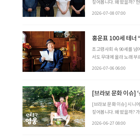
짚어봅니다. 왜 떴을까? 현재 SBS에서 방영 중인 예능 프로그램 '합숙맞선2'는 결혼을 원하
는 싱글 남녀 10명과 그들
2026-07-08 07:00
을 담는다. 올해 초 방송
홍운표 100세 테너
초고령사회 속 90세를 넘
서도 무대에 올라 노래 부
최고령 테너’로 이름을 올렸다. 생일이 지나 지금은 정확히 101세인 그. 한 
2026-07-06 06:00
[브라보 문화 이슈] 
[브라보 문화 이슈] 시니
짚어봅니다. 왜 떴을까? 가수 임영웅이 산골 생활에 나섰다. 지난 23일 첫 방송된 SBS 예능
‘산골총각 영웅’이 시청률 
2026-06-27 08:00
팬층이 두터운 임영웅이 출