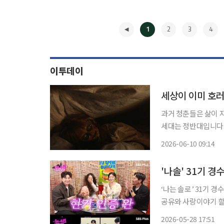
1
2
3
4
이투데이
세상이 이미 호러
과거 청춘들은 삶이 
세대는 정반대입니다.
해지는 공포 영화를 
2026-06-10 09:14
◀
'나솔' 31기 
‘나는 솔로’ 31기 경수와 순자가 ‘현커’
공유와 사랑이야기 할 
상에는 31기의 최종
2026-05-28 17:51