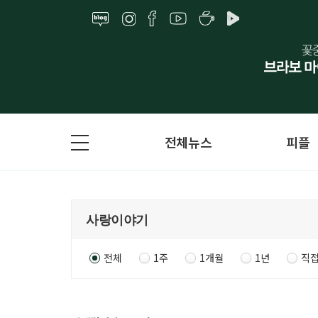
전체뉴스
피플
전체
1주
1개월
1년
직