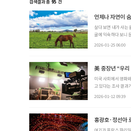
검색결과 총
95
건
언제나 자연이 숨
살다 보면 내가 사는 
굴에 익숙하다 보니 
그리움을 늘어놓으며 나도 모르는 
2026-01-25 06:00
로운 한 해의 시작이다
美 중장년 “우리
미국 사회에서 영화와
고 있다는 조사 결과
전 세대에 걸쳐 높게
2026-01-12 09:39
미국은퇴자협회(AARP
홍광호·정선아 로
여기가 프랑스 파리일