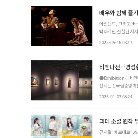
배우와 함께 즐기
아일랜드, 그리고 버스
박하지만 진실된 서사
정관념을 뒤흔들며 감동을 선사한다. ◇공연 소개 일정
2025-05-16 08:17
아
비엔나전·‘명성황
●Exhibition ◇비엔나 1900, 꿈꾸는 예술가들 일정 3월 3일까지 장소 국립중앙박물관 특별
전시실 1 국립중앙박
전으로 1900년대 비
2025-01-03 08:24
조각, 공예품, 가구 
괴테 소설 원작 
뮤지컬 ‘베르테르’ 25주년 기