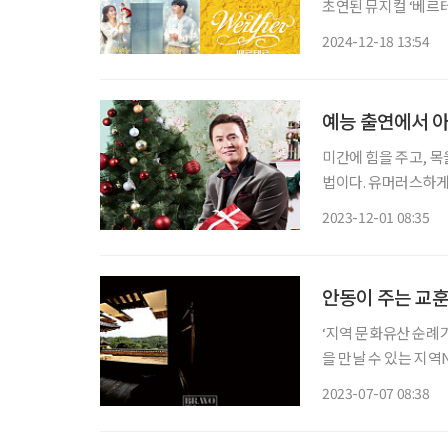
초연된 뮤지컬 ‘베르
작으로 한 창작 뮤지컬
2024-12-18 13:54
페어 포스터는 엄기준
예능 출연에서 아
미간에 힘을 주고, 목
법이다. 유머러스하게
을 느낀다. “가수로서
2023-12-01 08:35
안동이 주는 교훈
‘지역 문화유산 순례
을 만날 수 있는 지
이야기를 서비스하는 
2023-07-07 08:38
인할