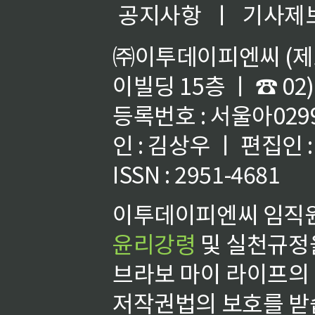
공지사항
ㅣ
기사제
㈜이투데이피엔씨 (제호
이빌딩 15층 ㅣ ☎ 02)
등록번호 : 서울아02992
인 : 김상우 ㅣ 편집인
ISSN : 2951-4681
이투데이피엔씨 임직원
윤리강령
및 실천규정을
브라보 마이 라이프의
저작권법의 보호를 받