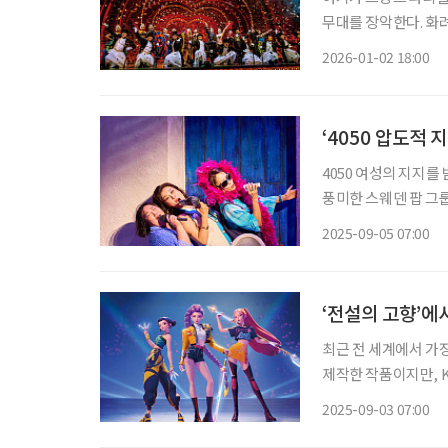
무대를 장악한다. 화
객과 만난다. 홍광호,
2026-01-02 18:00
연 소개 일정 
‘4050 압도적 
4050 여성의 지지를 
풍미한 스웨덴 팝 그룹 ABBA(아바)의 명곡과 함께하며, 젊은 시절의 사랑, 우정, 꿈을 떠올리
게 한다. 오랜 세월을
2025-09-05 07:00
‘전설의 고향’에
최근 전 세계에서 가장
제작한 작품이지만, 
불러일으키고 있다. 무엇이 이런 열광
2025-09-03 07:00
묶다 ‘케이팝 데몬 헌