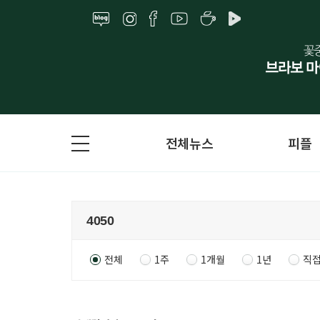
전체뉴스
피플
전체
1주
1개월
1년
직