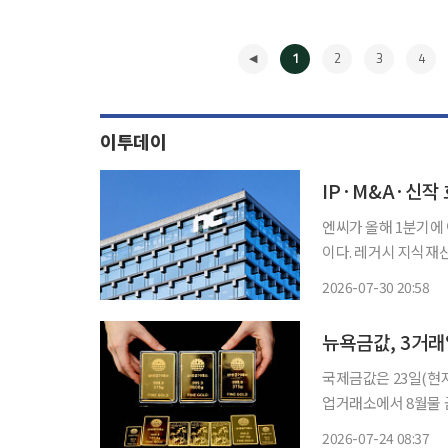
1
2
3
4
이투데이
IP·M&A·신작 
엔씨가 올해 1분기에
이다. 레거시 지식재산
장세를 이어간다는 계획이다. 30일 엔씨에 따르면 올해 1분기 엔씨
2026-07-30 20:58
온2’와 올해 초 출
◀
뉴욕금값, 3거래일
국제금값은 23일(현지시간) 중
업거래소에서 8월물 금 
를 기록했다. 미국과
2026-07-24 08:37