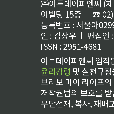
㈜이투데이피엔씨 (제호
이빌딩 15층 ㅣ ☎ 02)
등록번호 : 서울아02992
인 : 김상우 ㅣ 편집인
ISSN : 2951-4681
이투데이피엔씨 임직원
윤리강령
및 실천규정을
브라보 마이 라이프의
저작권법의 보호를 받
무단전재, 복사, 재배포