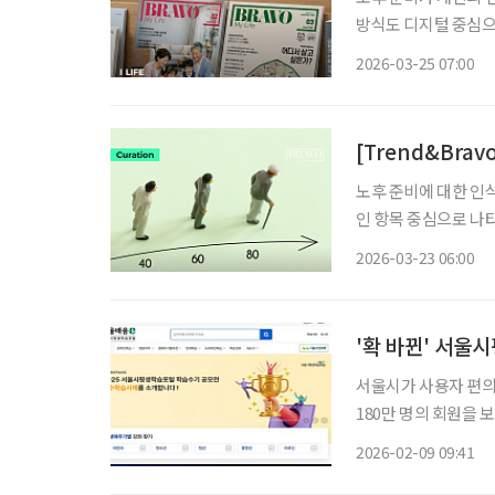
방식도 디지털 중심으
하기보다, 본인이 직
2026-03-25 07:00
보험개발원이 발표한 ‘
[Trend&Bra
노후 준비에 대한 인
인 항목 중심으로 나타
소가 복합적으로 작용하는 것으로 분석된다. 
2026-03-23 06:00
따르면, 4050 세대
'확 바뀐' 서울
서울시가 사용자 편의성을
180만 명의 회원을
텐츠를 더 쉽게 찾고 
2026-02-09 09:41
사와 학습 이력에 기