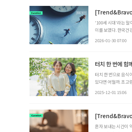
[Trend&Bra
'100세 시대'라는
이를 보였다. 한국건
우리 국민의 희망 기대
2026-01-30 07:00
터치 한 번에 함께
터치 한 번으로 음식이
있다면 어떨까. 초고
에서 한 번쯤 상상해 볼 만한
2025-12-01 15:06
히는 교토대 출신의 
[Trend&Bra
혼자 보내는 시간이 익