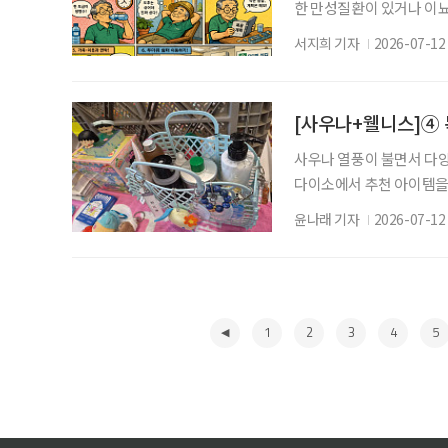
한 만성질환이 있거나 이
질환 위험이 더 높아질 수
서지희 기자
2026-07-12
중요합니다. 첫째, 실내를
용해 실내 온도를 적절하게
집 근처에 있는 무더위쉼터
[사우나+웰니스]④ 
사우나 열풍이 불면서 다양
다이소에서 추천 아이템을
와 목욕시간을 셀프케어의
윤나래 기자
2026-07-12
전후의 감각을 세밀하게 나
하고, 씻을 때는 피부에 
목욕 가방에 샴푸나 로션은
1
2
3
4
5