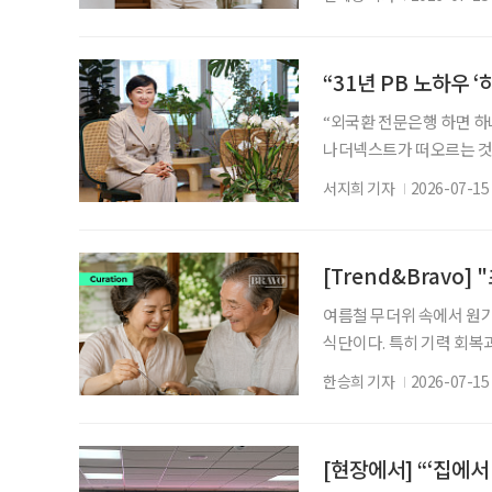
사실 다기 근육만의 문제가
있는 것은 몸이 알아서 하
몸의 기울기를 감지한다. 
“31년 PB 노하우
“외국환 전문은행 하면 하
나더넥스트가 떠오르는 것이
정 하나은행 WM본부장은
서지희 기자
2026-07-15
스트’에 대한 목표를 이같
니어 누구나 가장 먼저 
차례 강조했다. 이 본부장은
[Trend&Bravo]
여름철 무더위 속에서 원기
식단이다. 특히 기력 회복
이 주를 이룬다. 올해 초복은 
한승희 기자
2026-07-15
초복에서 말복까지의 기간은
신을 하기 위해 음식을 마
름철 원기 회복 식단과 주
[현장에서] “‘집에