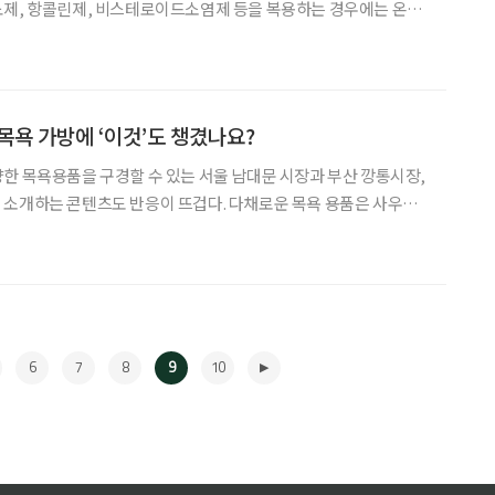
뇨제, 항콜린제, 비스테로이드소염제 등을 복용하는 경우에는 온열
 있습니다. 무더운 여름에는 다음과 같은 생활수칙을 실천하는 것이
 시원하게 유지하고 자주 환기해야 합니다. 에어컨이나 선풍기를 사
 유지하고, 하루에 여러 번 창문을 열어 환기하는 것이 좋습니다.
 위치를 미리 알아두면 도움이 됩니다. 집에 냉방기가 없거나
목욕 가방에 ‘이것’도 챙겼나요?
한 목욕용품을 구경할 수 있는 서울 남대문 시장과 부산 깡통시장,
 소개하는 콘텐츠도 반응이 뜨겁다. 다채로운 목욕 용품은 사우나
 시간으로 활용하도록 돕는다. 사우나를 즐기는 젊은 세대는 목욕
눈다. 들어가기 전에는 몸을 이완하고, 땀을 낸 뒤에는 수분을 보충
닿는 소재를 고르고, 나온 뒤에는 두피와 피부 열감을 식힌다. 이들의
 물론 방석·모자·물병·티백·간식, 피부 상태에 맞춘 샤워 타
6
7
8
9
10