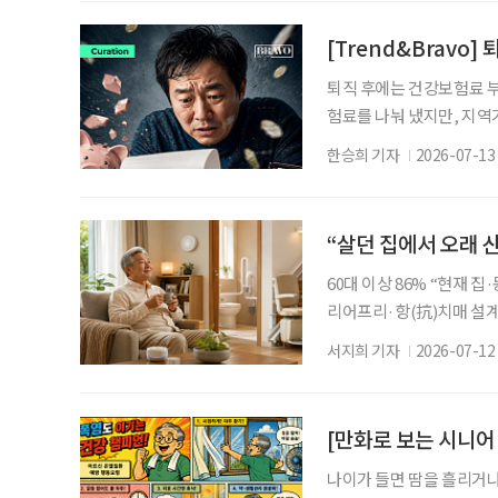
이동이 복잡하지 않은 곳이 
미끄럼 위험 : 바닥, 욕조
[Trend&Bravo]
퇴직 후에는 건강보험료 부
험료를 나눠 냈지만, 지
때문이다. 은퇴 직후 보
한승희 기자
2026-07-13
도 적지 않다. NH투자증
퇴생활’은 은퇴 후 건강보
한 직장가입자 전환 등을 
“살던 집에서 오래 산
건
60대 이상 86% “현재 집
리어프리·항(抗)치매 설계
AI 기술이 주목받고 있다.
서지희 기자
2026-07-12
는 집이나 동네에서 계속 
인다. 12일 방승연 하
홈페이지에 ‘정든 주거 공
[만화로 보는 시니어
나이가 들면 땀을 흘리거나