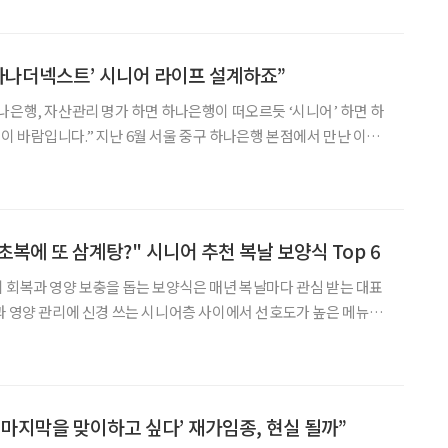
 아니다. 균형은 눈·귀·근육·뇌가 함께 만든다 우리가 똑바로 서
는 일이 아니다. 눈은 주변 공간을 확인하고, 귀 안쪽의 전정기관은
다리와 발목의 근육은 자세를 유지하고, 뇌는 이 정
 ‘하나더넥스트’ 시니어 라이프 설계하죠”
나은행, 자산관리 명가 하면 하나은행이 떠오르듯 ‘시니어’ 하면 하
 바람입니다.” 지난 6월 서울 중구 하나은행 본점에서 만난 이은
 브라보마이라이프와의 인터뷰에서 시니어 특화 브랜드 ‘하나더넥
이 밝혔다. 인터뷰 내내 그는 하나더넥스트가 금융 브랜드를 넘어 시
떠올리고 선택하는 대표 브랜드로 자리매김하길 바란다는 뜻을 여러
 2024년 1월 WM본부장을 맡은 뒤 같은 해 10월 하나금융그
 "초복에 또 삼계탕?" 시니어 추천 복날 보양식 Top 6
 회복과 영양 보충을 돕는 보양식은 매년 복날마다 관심 받는 대표
과 영양 관리에 신경 쓰는 시니어층 사이에서 선호도가 높은 메뉴들
7월 15일(수)로 중복은 7월 25일(토), 말복은 8월 14일(금)이다.
 일 년 중 가장 더운 때로, 예로부터 이 시기의 더위를 피하고 보
련해 먹는 풍습이 있다. 올해 복날을 맞아 시니어가 가장 선호하는 여
요 특징을 카드뉴스로 정리했다.
서 마지막을 맞이하고 싶다’ 재가임종, 현실 될까”