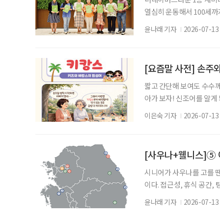
열심히 운동해서 100세까
다.” “여름처럼 활짝 웃는
윤나래 기자
2026-07-13
달 남짓한 활동을 마무리하
서는 굿네이버스 미래재단의
동 평가회가 열렸다. 더
[요즘말 사전] 손주와
짧고 간단해 보여도 수수께
아가 보자! 신조어를 알게
은 기운이 더해진다. 여
이은숙 기자
2026-07-13
대신해 손주를 돌보는 시간
떠나는 새로운 휴가 트렌드가 
캉스(Vacance)’를 
[사우나+웰니스]⑤ 
시니어가 사우나를 고를 
이다. 접근성, 휴식 공간,
편하게 만들고 안전하게 빠
윤나래 기자
2026-07-13
지 확인한다. 온도 : 탕과 