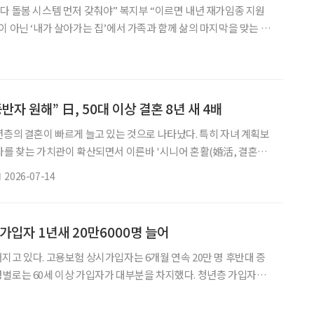
다 돌봄 시스템 먼저 갖춰야” 복지부 “이르면 내년 재가임종 지원
 아닌 ‘내가 살아가는 집’에서 가족과 함께 삶의 마지막을 맞는 ‘재
원체계 구축이 필요하다는 목소리가 나왔다. 14일 서울 여의도 국회의
 의원 주최로 열린 ‘재가임종 지원체계 마련을 위한 토론회’에서
경찰, 정부 관계자들이 참석해 재택의료 확대와 방문간호, 사망진단
 등 재가임종 제도화 방안을 논의했다. 발제에 나선 이상
반자 원해” 日, 50대 이상 결혼 8년 새 4배
년층의 결혼이 빠르게 늘고 있는 것으로 나타났다. 특히 자녀 계획보
자를 찾는 가치관이 확산되면서 이른바 '시니어 혼활(婚活, 결혼활
로 자리 잡고 있다는 분석이다. 일본 결혼정보업체 IBJ 산하 'IBJ결
2026-07-14
결혼 성사 데이터를 분석한 결과, 50대 이상 회원의 성혼 인원은
 1389명으로 늘어 8년 만에 약 4배 증가했다. 2025년 성혼 인원은
별로 보면 여성 증가세가 특히 두
가입자 1년새 20만6000명 늘어
지고 있다. 고용보험 상시가입자는 6개월 연속 20만 명 후반대 증
별로는 60세 이상 가입자가 대부분을 차지했다. 청년층 가입자가
습이다. 고용노동부가 13일 발표한 ‘2026년 6월 고용행정 통계로
면 6월 고용보험 상시가입자는 1585만5000명으로 전년 동월보다