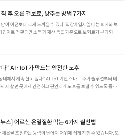
좋다. 휴식 공간 : 사우나 후 앉아 쉴 수 있는 공간이 충분한지 본다.
 주변, 탈의실에 미끄럼 방
 퇴직 후 오른 건보료, 낮추는 방법 7가지
담이 이전보다 크게 느껴질 수 있다. 직장가입자일 때는 회사와 보
역가입자로 전환되면 소득과 재산 등을 기준으로 보험료가 부과되기
험료가 오르거나 생활비에서 차지하는 비중이 커졌다고 느끼는 경우
권 연금자산관리본부 100세시대연구소가 발표한 ‘N2 슬기로운 은
험료를 줄이는 방법으로 피부양자 등재, 임의계속가입, 재취업을 통
제시했다. 연금 중심으로 자산 구조를 조정하거나 소득·재산 변동을
다” AI·IoT가 만드는 안전한 노후
·동네에서 계속 살고 싶다” AI·IoT 기반 스마트 주거 솔루션부터 베
까지 살던 곳에서 안전하고 편안하게 노후를 보낼 수 있도록 돕는
 60대 이상 시니어의 86%(2024년 국토연구원 실태조사)가 현재 사
살고 싶다고 희망한 만큼 주거 솔루션에 관한 관심이 커질 것으로 보
나금융연구소 하나더넥스트연구센터 수석연구원는 최근 하나더넥스트
간, 떠나지 않고도 바꿀 수 있을까요?’라는 글
 뉴스] 어르신 온열질환 막는 6가지 실천법
 체온을 조절하는 능력이 떨어져 더위에 쉽게 지칠 수 있습니다. 또