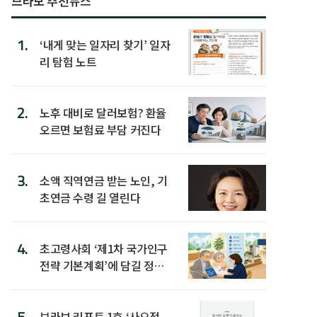
브라보 추천뉴스
1.
‘내게 맞는 일자리 찾기’ 일자
리 탐험 노트
2.
노후 대비로 달러보험? 환율
오르면 보험료 부담 커진다
3.
소액 직역연금 받는 노인, 기
초연금 수령 길 열린다
4.
초고령사회 ‘제1차 국가인구
전략 기본계획’에 담길 정책
은
5.
브라보 리포트 1호 ‘사오정