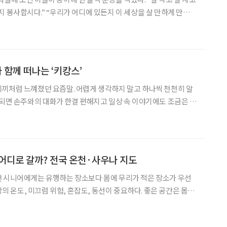
지 봉사합시다.” “우리가 어디에 있든지 이 세상을 살 만하게 만듭시
 인생 시작입니다, 오늘이.” 누군가에게 선물처럼 건넬 인사이자, 한
는 마음의 기록이었다. 6월 12일 경기도 시흥시 더네이버스타운에
 ‘좋은 이웃, 시니어 나눔 아카데미(이하 나눔 아카데미)’ 1기 활
네이버스타운은 굿네이버스 미래재단이 경기도 시
 함께 떠나는 ‘키캉스’
끼처럼 느껴졌던 요즘말. 어렵게 생각하지 말고 하나씩 천천히 알
 되면 손주와의 대화가 한결 편해지고 일상 속 이야기에도 조금은 젊
름방학이 시작되면 조부모들의 일상도 달라진다. 맞벌이하는 자녀를
이 늘어나고 단순히 집에서 손주를 돌보는 것을 넘어, 함께 호텔로
자리를 잡고 있다. 바로 ‘키캉스’다. 키캉스는 ‘키즈(Kids)’와 ‘바
합친 신조어로, 어린아이와 호텔이나 리조트에서 보내는
어디로 갈까? 전국 온천·사우나 지도
땐 시니어에게는 유행하는 장소보다 몸에 무리가 적은 장소가 우선
 탕의 온도, 미끄럼 위험, 혼잡도, 동선이 중요하다. 좋은 공간은 몸을
져나올 수 있어야 한다. 물 : 온천수인지, 해수인지, 일반 목욕탕인
사우나실 온도가 너무 높지 않은지 본다. 동선 : 욕조, 샤워실, 탈의실