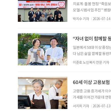
의료계·돌봄 현장 “죽음보
모델 시범사업 추진” 병원이
가임종’. 국가 차원의 지
박지수 기자
2026-07-14
원회관에서 한지아 국민의힘
는 의료계와 돌봄 현장, 
체계 개선, 관계기관 협력
“자녀 없이 함께할 동
일본에서 50대 이상 중장
다 남은 삶을 함께할 동반
동)'이 새로운 사회 현상으
이준호 노인복지 전문 기자
혼미래연구소'가 2025년 
2017년 348명에서 지난해
조사 이래 가장 많았다. 성
60세 이상 고용보험 
고령층 고용 증가세가 이어
가세를 이어간 가운데 연령
감소한 것과는 대조되는 모
서지희 기자
2026-07-13
본 노동시장 동향’에 따르