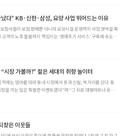
증가했다. 고용보험 가입자는 올해 들어 6개월 연속 20만 명 후반대 증
보면 60세 이상 고용보험 가입자수는 29
끝났다” KB·신한·삼성, 요양 사업 뛰어드는 이유
보험사들이 보험 판매뿐 아니라 요양시설 운영까지 사업 영역을 확
 고객의 노후 돌봄까지 책임지는 ‘생애주기 서비스’ 구축에 속도를
성장 동력으로 떠오르는 모습이다. 13일 보험연구원이 발표한 ‘생
출 현황과 과제’에 따르면 현재 요양사업에 진출한 생명보험사는
나생명, 삼성생명, KDB생명 등 5곳이다. 이 가운데 KB라이프와
삼성생명은 자회사를 설립해 요양시설을 직접 운영하거나 운영을 준
 “시장 가볼까?” 젊은 세대의 취향 놀이터
어릴 적에는 엄마를 따라 동네 시장에서 옷과 신발, 먹거리를 샀다. 동
장을 가는 일은 특별한 이벤트였다”며 “그 뒤로 대형마트나 온라
, 요즘은 SNS에서 시장에서만 구할 수 있는 아이템을 자주 본다.
볼까?’라는 이야기하고, 조만간 남대문시장에 갈 계획”이라고 말했
린 시절의 생활 공간이자 특별한 나들이 장소였다. 한동안 대형마트와
던 시장이 다시 관심 목록에 들어왔다. 이번에는 엄
 되찾은 이웃들
실에 모인 이들이 종이에 한 줄씩 문장을 적었다. “잘 먹고 잘 자고