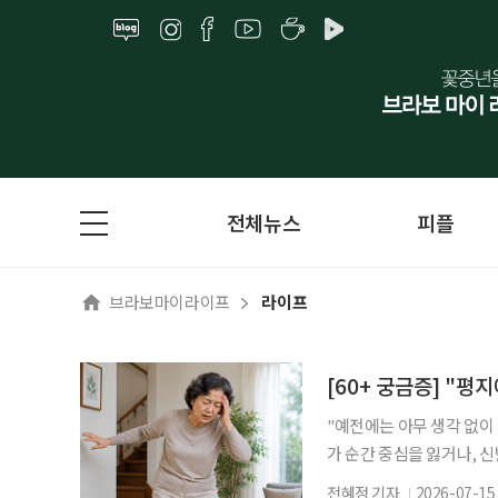
전체뉴스
피플
브라보마이라이프
라이프
[60+ 궁금증] "평
"예전에는 아무 생각 없이
가 순간 중심을 잃거나, 
흔히 나타나는 변화다. 많
전혜정 기자
2026-07-15