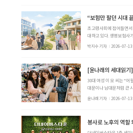
26만4000명(+1.7%) 
가를 이어갔다. 연령별로 
“보험만 팔던 시대 
초고령사회에 접어들면서 
대하고 있다. 생명보험사가
내면서 요양시장이 새로운 
박지수 기자
2026-07-13
명보험회사의 요양사업 진
KB라이프, 신한라이프, 하
신한라이프, 하나생명, 
[윤나래의 세대읽기]
비
30대 여성 이 모 씨는 “
대문이나 남대문처럼 큰 시
인 쇼핑을 주로 이용했는데
윤나래 기자
2026-07-13
친구들과도 ‘시장 한번 가
다. 이 씨에게 시장은 어
온라인 쇼핑에 자리를 내줬
봉사로 노후의 역할
더네이버스타운 1층 세미나