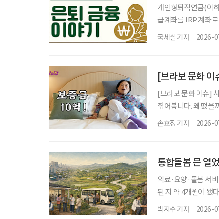
개인형퇴직연금(이하 I
급계좌를 IRP 계좌
작했다. 또 연말정산 
국세실 기자
2026-0
는 그저 목돈을 모아두
같은 금액을 모았더라
라질 수 있다. 그래서 
[브라보 문화 이
[브라보 문화 이슈] 
짚어봅니다. 왜 떴을
조명하는 미디어 콘텐츠
손효정 기자
2026-0
원주인공’에서는 더 클
으로, 수억 원대 보
타운은 노인복지법상
통합돌봄 문 열
의료·요양·돌봄 서비
된 지 약 4개월이 
계하는 것만으로 돌봄
박지수 기자
2026-0
활 수요를 반영한 ‘농