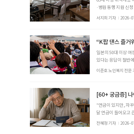
·병원 동행 지원 신청 
시에 거주하는 194
서지희 기자
2026-0
불편으로 일상생활이 
이었다. 박씨는 ‘노
청소·세탁 등 가사지원
“K팝 댄스 즐거워
일본의 50대 이상 여
있다는 응답이 절반에
스마트폰 사용 능력을
이준호 노인복지 전문 
사례도 확인됐다. 일
조사에 따르면, 50∼
47.5%였다. 2023년 4
[60+ 궁금증] 
"연금이 있지만, 자꾸
달 연금이 들어오고 
고, 자녀에게 혹시 부
전혜정 기자
2026-0
불안은 단순히 돈이 