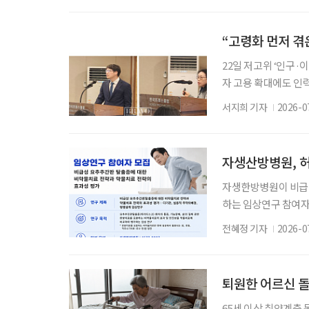
촌경제원의 ‘농촌형 
면과 마을을 연결하는
“고령화 먼저 겪은
대할 필
22일 저고위 ‘인구·
자 고용 확대에도 인
정착·지역사회 통합까
서지희 기자
2026-0
해 외국인 유입을 넘
장영욱 대외경제정책
고령사회위원회가 개최
자생산방병원, 
례를
자생한방병원이 비급
하는 임상연구 참여자
있는 환자를 비약물
전혜정 기자
2026-0
·전침·추나요법 등 
뒤 통증과 기능장애, 
하지방사통이 있고, 하
퇴원한 어르신 돌
동안 정
65세 이상 취약계층 