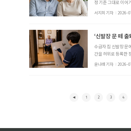
정 기준 그대로 이어
정하는 ‘노인 70%’
서지희 기자
2026-0
면 65세 이상 노인의
70%’ 기준은 200
자료를 보면 2009년
‘신발장 문 떼 
수급자 집 신발장 문
간을 허위로 등록한 
처분이 적법하다고 판
윤나래 기자
2026-0
영자가 국민건강보험
판결했다. 사건번호는 
료에서 아직 확인되지
1
2
3
4