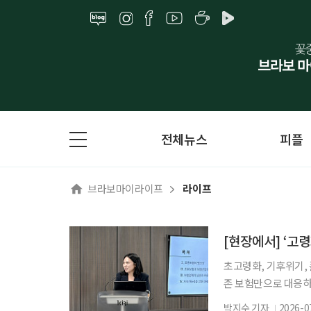
전체뉴스
피플
브라보마이라이프
라이프
[현장에서] ‘고
초고령화, 기후위기, 
존 보험만으로 대응하기
력이 부족한 고령층과
박지수 기자
2026-0