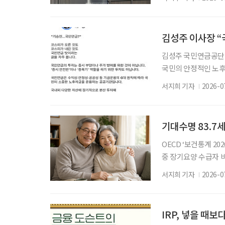
에서도 장벽을 마주하
전망: 한국형 포용보
소득층 등 보험에서 
김성주 국민연금공단 
국민의 안정적인 노후
의 SNS를 통해 ‘기
서지희 기자
2026-0
피가 내린 것도 국민
입장을 밝혔다. 그러
다”라며 “‘증시 안전
기대수명 83.7
OECD ‘보건통계 20
중 장기요양 수급자 
(OECD) 평균을 
서지희 기자
2026-0
이 길어진 것과 달리 
밑돌았다. 23일 보건복지
해 발표한 결과에 따르
IRP, 넣을 때보