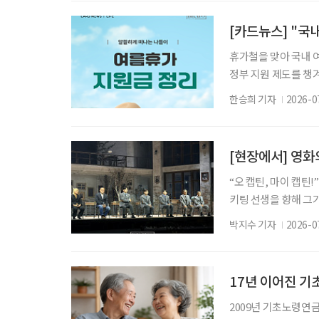
구나 겪을 수 있는 심
다닐 때는 월급이 있
[카드뉴스] "국
휴가철을 맞아 국내 
정부 지원 제도를 챙
부부 동반 및 가족 여
한승희 기자
2026-0
움이 된다. 여행 지원
'숙박세일페스타'를 
적이다. 여기에 기초
[현장에서] 영화
“오 캡틴, 마이 캡틴
키팅 선생을 향해 그
다. 키팅은 학생들을 
박지수 기자
2026-0
대 위에서 다시 펼쳐진
시인의 사회’가 연극
은 오늘날에도 유효하
17년 이어진 기초
2009년 기초노령연금