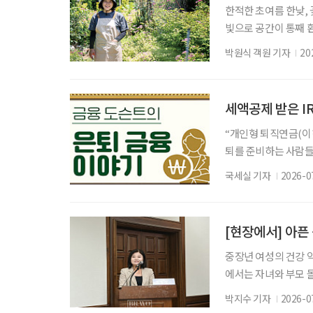
한적한 초여름 한낮,
빛으로 공간이 통째 
한 생기가 가득한 정
박원식 객원 기자
20
있다. 귀촌인 정혜린(
리는 취향을 양껏 즐
기 위해 서울을 뒤로하
세액공제 받은 I
“개인형 퇴직연금(이하
퇴를 준비하는 사람들이
에 있는 돈은 출처에
국세실 기자
2026-0
부담할 수 있다. 급
아야 한다. IRP 안
과는 성격이 다르다. 
[현장에서] 아픈
중장년 여성의 건강 
에서는 자녀와 부모 
발생한다. 여성 건강
박지수 기자
2026-0
는 지적이 나온 이유다