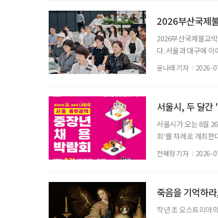
시리즈 ‘지금 불륜이 
만 호텔에서 열렸다. 
2026부산국제불
2026부산국제불교박
다. 서울과 대구에 
사찰음식, 명상, 공예
윤나래 기자
2026-0
로 다른 방식으로 불
층은 사찰과 수행문화의
해 불교를 새롭게 경
서울시, 두 달간 
서울시가 오는 8월 2
회’를 차례로 개최한다
남부캠퍼스 △9월 10
전혜정 기자
2026-0
이 참여해 만 40~6
다. 2025년 처음 
도 가까운 생활권에서
죽음을 기억하라,
작년 초 오스트리아의