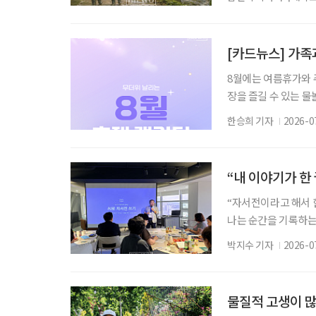
휴일이 됐다. 물론 비
뭇해진다. 하지만 몇
나, 강한 비에 블루베
[카드뉴스] 가족과
8월에는 여름휴가와 
장을 즐길 수 있는 
까지 선택지가 다양하
한승희 기자
2026-0
운영 시간, 휴식 공간
이 핀 정원을 천천히
고를 수 있다. 가족
“내 이야기가 한
“자서전이라고 해서 
나는 순간을 기록하는
포용협회장인 송민호 
박지수 기자
2026-0
공지능(AI) 사용법을
습도 보였다. 한 회원
이 다섯 살의 자신에
물질적 고생이 많