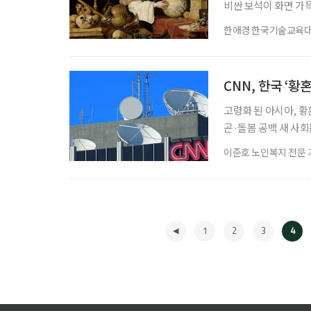
비싼 보석이 화면 가
(Vanitas) 정물
한애경 한국기술교육
올랐다. 낯선 도시에
다는 말은 사실이었다
선물을 받은 기분이 
CNN, 한국 ‘황
고령화 된 아시아, 황
곤·돌봄 공백 새 사
하는 ‘황혼이혼’을 집
이준호 노인복지 전문 
행한 결혼생활을 감수
는 것이다. 지난 26일
(‘There is freedom
1
2
3
4