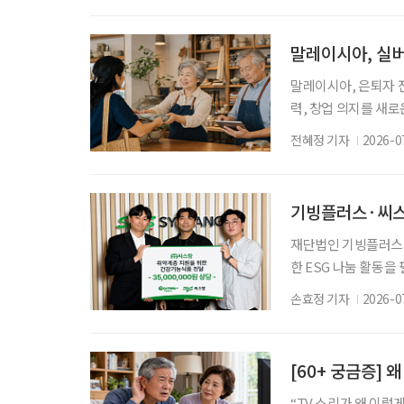
해소를 위한 정책토론
교수는 ‘중장년 여성 
말레이시아, 실버
말레이시아, 은퇴자 전
력, 창업 의지를 새
오르고 있는 가운데 
전혜정 기자
2026-0
액금융 제도를 도입했
것이다. 프라빈 페
에 “실버경제를 선도
기빙플러스·씨스팡
해야 한
재단법인 기빙플러스
한 ESG 나눔 활동을
원 상당의 건강기능식
손효정 기자
2026-0
기빙플러스 관계자들이
회공헌으로 이어지는 지
팡은 건강기능식품 전
[60+ 궁금증] 
“TV 소리가 왜 이렇