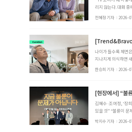
리지 않는다. 대화 중
얼거리는 것처럼 들린다
전혜정 기자
2026-0
선명도’를 먼저 빼앗
계에 따르면 난청으로 진
23% 증가했다. 질병
[Trend&Bra
나이가 들수록 체면은
지나치게 의식하면 새
을 솔직하게 전하는 
한승희 기자
2026-0
고, 모르는 것을 아
멀어지게 할 수 있다
노후 생활의 부담으로
[현장에서] “불
김혜수·조여정, ‘장희
있을 것” “불륜이 
이 불륜설을 시작으로
박지수 기자
2026-0
피 아래 욕망과 결핍