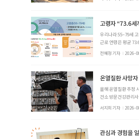
부터 퇴원 후 임시 
나왔다. 6일 건축공간연
합돌봄 시행에 따른 고
고령자 “73.6
우리나라 55~79세 
근로 연령은 평균 73
53세였다. 주된 일
전혜정 기자
2026-0
인됐다. 고령층 취업자 
구조사 고령층 부가조사 
만 명 증가했다. 15
온열질환 사망자 
올해 온열질환 추정 사
건소 방문건강관리사업
자 절반 이상이 80
서지희 기자
2026-0
통해 80세 이상 고령
병관리청으로 신고된 온열
80세 이상은 300명(
관심과 경험을 