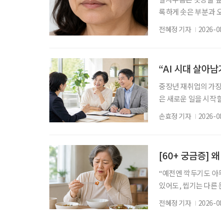
록하게 솟은 부분과 
록 팔자주름이 눈에 
전혜정 기자
2026-0
정을 지을 때 반복적
윗입술을 위로 당기는
으로 접힌다. 이러한
“AI 시대 살아
중장년 재취업의 가장 
은 새로운 일을 시작할
이야기하는 지금 중요
손효정 기자
2026-0
하는 일을 새로운 기회
한국고용정보원의 고용
데 60대가 가장 많이 
[60+ 궁금증] 
“예전엔 깍두기도 아무
있어도, 씹기는 다른
은 2015년 43.3%
전혜정 기자
2026-0
임플란트나 틀니에 대한