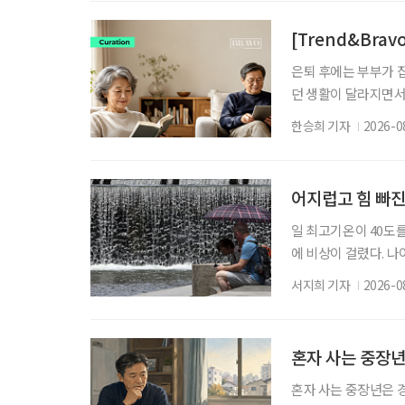
히 29.3%, 세 명
다. 게다가 치아가 
[Trend&Bra
은퇴 후에는 부부가 
던 생활이 달라지면서
되기도 한다. 오랜 부
한승희 기자
2026-0
을 마련하고, 개인 
는 부담을 줄일 수 있
하게 유지하는 생활 
어지럽고 힘 빠진
일 최고기온이 40도
에 비상이 걸렸다. 
열질환에 더욱 취약하
서지희 기자
2026-0
어지고 있다. 제주시
간(23일)도 20일 넘
수(18일) 등이 20
혼자 사는 중장년
혼자 사는 중장년은 경