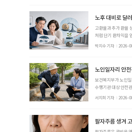
확인해야 할 사항이 
연금 수익률은 눈에 잘
노후 대비로 달러
고환율과 추가 환율 
처럼 단기 환차익을 얻
득과 유동성이 줄어드
박지수 기자
2026-0
능성을 함께 살펴야 한
포트에 따르면 올해 1
량인 2만2000건의 
노인일자리 안전관
보건복지부가 노인일
수행기관 대상 안전
폭 강화한다. 보건복
서지희 기자
2026-0
안전전담인력 613명
활동 현장 점검, 상해
전반의 안전관리 업무
팔자주름 생겨 고
팔자주름은 콧방울 옆