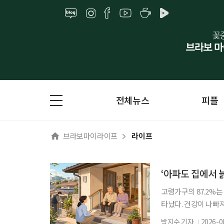
전체뉴스
피플
브라보마이라이프
라이프
‘아파도 집에서 
고령가구의 87.2%는
타났다. 건강이 나빠
주거 정책은 시설 입
박지수 기자
2026-0