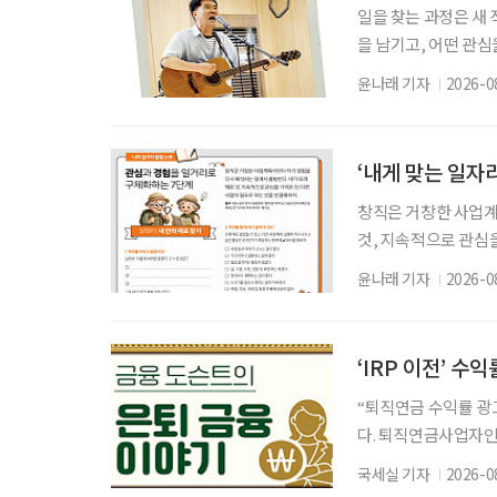
일을 찾는 과정은 새
을 남기고, 어떤 관심
그대로 이어가려는 사
윤나래 기자
2026-0
람, 자신이 변화시킬
사람을 ‘재미탐구형’
익을 가볍게 본다는 
‘내게 맞는 일자
창직은 거창한 사업계
것, 지속적으로 관심을
동부·한국고용정보원 ‘
윤나래 기자
2026-0
재구성. STEP 1. 
뀌면 좋겠다’고 느낀 일은? 
▷ 그중 내가 직접 해
‘IRP 이전’ 수
“퇴직연금 수익률 광고
다. 퇴직연금사업자인
드), 비대면 가입 혜
국세실 기자
2026-0
건 옮기는 것만이 정