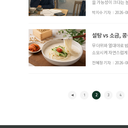
을 가능성이 크다는 
망 등 분석 대상 5개
박지수 기자
2026-0
국보건사회연구원이 발
사회적 배제 위험: 
용정보원 연구위원은 2
설탕 vs 소금,
무더위와 열대야로 밤
소모시켜 자연스럽게 
르지만, 시원하고 고소
전혜정 기자
2026-0
단순히 더위를 식히는
받는다. 여름철 기력
콩은 양질의 식물성 단
1
2
3
4