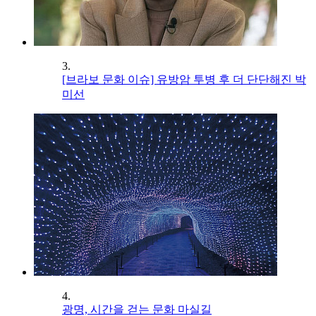
3.
[브라보 문화 이슈] 유방암 투병 후 더 단단해진 박
미선
4.
광명, 시간을 걷는 문화 마실길