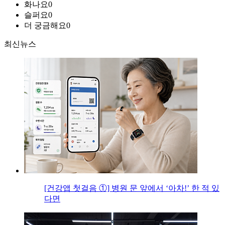
화나요
0
슬퍼요
0
더 궁금해요
0
최신뉴스
[건강앱 첫걸음 ①] 병원 문 앞에서 ‘아차!’ 한 적 있
다면