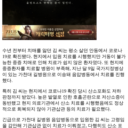
수년 전부터 치매를 앓던 김 씨는 평소 살던 안동에서 코로나
19로 확진됐다. 현지에서 입원 치료를 시행했지만 거동이 불가
능한 중증 치매로 인해 치료가 쉽지 않은 환자였다. 또 현지에
중증환자를 치료할 병원이 부족해, 지난 달 9일 국가지정병상
이 있는 가천대 길병원으로 이송돼 음압병동에서 치료를 진행
했다.
특히 김 씨는 현지에서 코로나19 확진 당시 산소포화도 저하
판정까지 받았다. 높은 발열로 인한 호흡곤란으로 저산소증이
동반됐고 현지 의료기관에서 산소 치료를 시행했음에도 정상
적으로 회복되지 않아 기관삽관 등의 치료가 필요했다.
긴급으로 가천대 길병원 음압병동으로 입원한 김 씨는 고령임
을 감안해 기관삽관 없이 치료가 이뤄졌고, 다행히도 산소 포