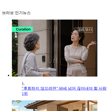
브라보 인기뉴스
1.
"후회하지 않으려면" 60세 넘어 끊어내야 할 사람
1위