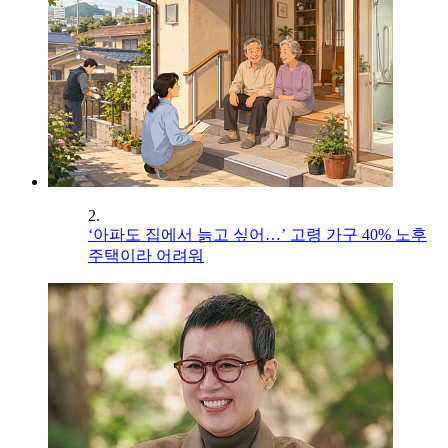
2.
‘아파도 집에서 늙고 싶어…’ 고령 가구 40% 노후
주택이라 어려워