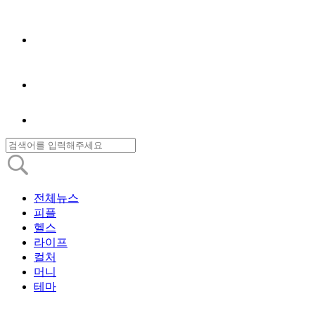
전체뉴스
피플
헬스
라이프
컬처
머니
테마