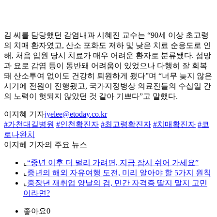
김 씨를 담당했던 감염내과 시혜진 교수는 “90세 이상 초고령
의 치매 환자였고, 산소 포화도 저하 및 낮은 치료 순응도로 인
해, 처음 입원 당시 치료가 매우 어려운 환자로 분류됐다. 섬망
과 요로 감염 등이 동반돼 어려움이 있었으나 다행히 잘 회복
돼 산소투여 없이도 건강히 퇴원하게 됐다”며 “너무 늦지 않은
시기에 전원이 진행됐고, 국가지정병상 의료진들의 수십일 간
의 노력이 헛되지 않았던 것 같아 기쁘다”고 말했다.
이지혜 기자
jyelee@etoday.co.kr
#가천대길병원
#인천확진자
#최고령확진자
#치매확진자
#코
로나완치
이지혜 기자의 주요 뉴스
⌞
“중년 이후 더 멀리 가려면, 지금 잠시 쉬어 가세요”
⌞
중년의 해외 자유여행 도전, 미리 알아야 할 5가지 원칙
⌞
중장년 재취업 양날의 검, 민간 자격증 딸지 말지 고민
이라면?
좋아요
0