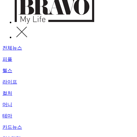
전체뉴스
피플
헬스
라이프
컬처
머니
테마
카드뉴스