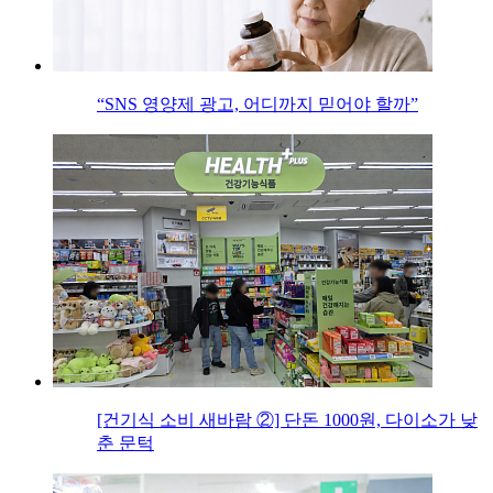
“SNS 영양제 광고, 어디까지 믿어야 할까”
[건기식 소비 새바람 ②] 단돈 1000원, 다이소가 낮
춘 문턱