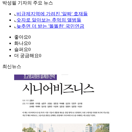
박성필 기자의 주요 뉴스
⌞
비규제지역에 가려진 '알짜' 호재들
⌞
숫자로 알아보는 추억의 앨범들
⌞
늦추면 더 받는 '똘똘한' 국민연금
좋아요
0
화나요
0
슬퍼요
0
더 궁금해요
0
최신뉴스