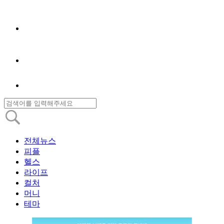
전체뉴스
피플
헬스
라이프
컬처
머니
테마