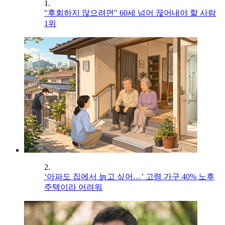
1.
"후회하지 않으려면" 60세 넘어 끊어내야 할 사람
1위
2.
‘아파도 집에서 늙고 싶어…’ 고령 가구 40% 노후
주택이라 어려워