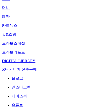
머니
테마
카드뉴스
컷&칼럼
브라보스페셜
브라보리포트
DIGITAL LIBRARY
50+ 시니어 신춘문예
블로그
인스타그램
페이스북
유튜브