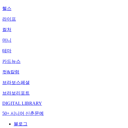
헬스
라이프
컬처
머니
테마
카드뉴스
컷&칼럼
브라보스페셜
브라보리포트
DIGITAL LIBRARY
50+ 시니어 신춘문예
블로그