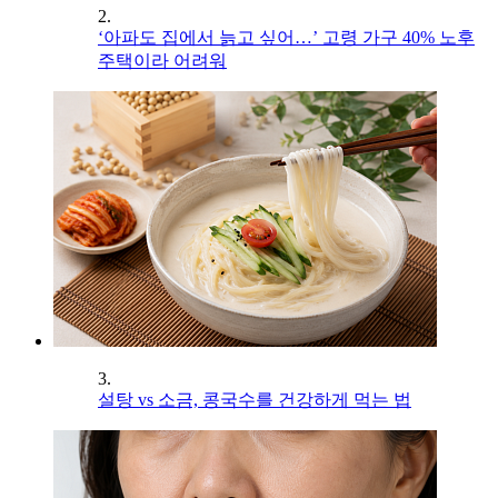
2.
‘아파도 집에서 늙고 싶어…’ 고령 가구 40% 노후
주택이라 어려워
3.
설탕 vs 소금, 콩국수를 건강하게 먹는 법