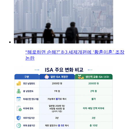
“해로하면 손해?” 8·3 세제개편에 ‘황혼이혼’ 조장
논란