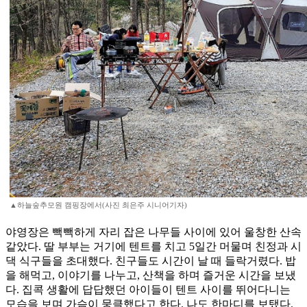
▲하늘숲추모원 캠핑장에서(사진 최은주 시니어기자)
야영장은 빽빽하게 자리 잡은 나무들 사이에 있어 울창한 산속
같았다. 딸 부부는 거기에 텐트를 치고 5일간 머물며 친정과 시
댁 식구들을 초대했다. 친구들도 시간이 날 때 들락거렸다. 밥
을 해먹고, 이야기를 나누고, 산책을 하며 즐거운 시간을 보냈
다. 집콕 생활에 답답했던 아이들이 텐트 사이를 뛰어다니는
모습을 보며 가슴이 뭉클했다고 한다. 나도 한마디를 보탰다.