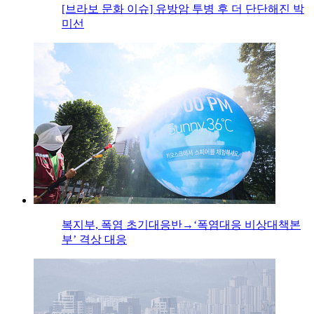
[브라보 문화 이슈] 유방암 투병 후 더 단단해진 박
미선
복지부, 폭염 초기대응반→‘폭염대응 비상대책본
부’ 격상 대응