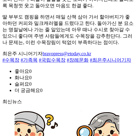
록 목청껏 웃고 돌아오면 마음도 한결 좋다.
딸 부부도 캠핑을 하면서 매일 산책 삼아 가서 할아버지가 좋
아하던 커피와 밀크캐러멜을 드렸다고 한다. 돌아가신 분 묘소
는 명절날에나 가는 줄 알았는데 아무 때나 수시로 찾아갈 수
있으니 좋다며 주변 사람들에게도 수목장을 강추한단다. 그러
나 문제는, 이런 수목장림이 턱없이 부족하다는 점이다.
최은주 시니어기자
bravopress@etoday.co.kr
#수목장
#가족목
#국립수목장
#장례문화
#최은주시니어기자
좋아요
0
화나요
0
슬퍼요
0
더 궁금해요
0
최신뉴스