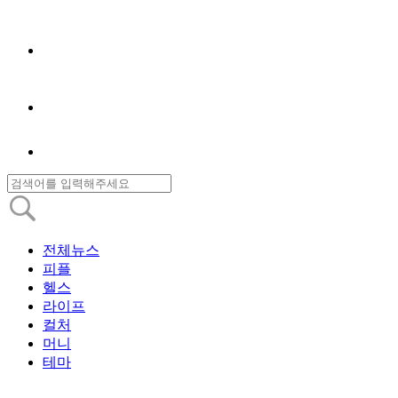
전체뉴스
피플
헬스
라이프
컬처
머니
테마