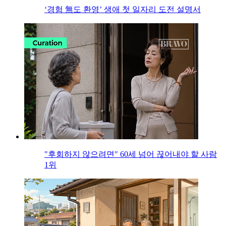
‘경험 無도 환영’ 생애 첫 일자리 도전 설명서
"후회하지 않으려면" 60세 넘어 끊어내야 할 사람
1위