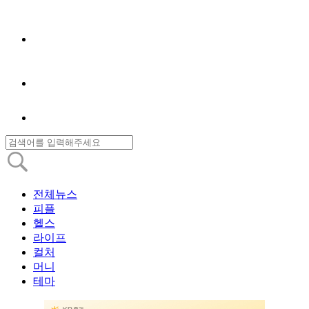
전체뉴스
피플
헬스
라이프
컬처
머니
테마