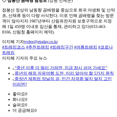
◇ 점봉산 곰배령 탐방로
(강원 인제군)
점봉산 정상의 남동향 곰배령을 중심으로 희귀 야생화 및 산약
초, 산채류 등이 다량 서식한다. 이로 인해 곰배령을 찾는 방문
객이 많아지자 1987년부터 산림유전자원 보호구역으로 지정
해 1일 450명 이내로 입산을 통제, 관리하고 있다(033-463-
8166, 산림청 홈페이지 예약).
이지혜 기자
jyelee@etoday.co.kr
#트레킹코스
#추천트레킹
#트레킹구간
#여름트레킹
#코로나
트레킹
이지혜 기자의 주요 뉴스
⌞
“중년 이후 더 멀리 가려면, 지금 잠시 쉬어 가세요”
⌞
중년의 해외 자유여행 도전, 미리 알아야 할 5가지 원칙
⌞
중장년 재취업 양날의 검, 민간 자격증 딸지 말지 고민
이라면?
좋아요
0
화나요
0
슬퍼요
0
더 궁금해요
0