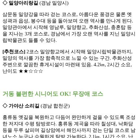
◇ 밀양아리랑길
(경남 밀양시)
삼문동 밀양강을 따라 걷는 코스로, 아름다운 풍경은 물론 옛
성곽과 읍성, 봉수대 등을 돌아보며 오랜 역사를 만나게 된다.
밀양관아에서 시작해 영남루, 밀양향교, 추화산성, 충혼탑 등
을 지나는 3개 코스로, 경남에서 가장 오랜 역사를 지닌 밀양시
립박물관도 들를 수 있다.
[추천코스]
2코스 밀양향교에서 시작해 밀양시립박물관까지,
밀양의 역사를 가장 함축적으로 느낄 수 있는 구간. 추화산성
주변으로 깔끔한 휴게시설이 마련돼 있음. 4.2㎞, 2시간 소요,
난이도 ★★☆☆☆
거동 불편한 시니어도 OK! 무장애 코스
◇ 가야산 소리길
(경남 합천군)
홍류동 옛길을 복원하고 다듬어 완만하게 걸을 수 있도록 조성
한 저지대 수평 탐방로다. 홍류동 계곡을 따라 칠성대, 낙화담
등을 두루 살피며 길상암에서 해인사까지 걷는 단일 코스로 남
녀노소 누구나 수월하게 탐방 가능하다. 2.1㎞, 1시간 소요, 난