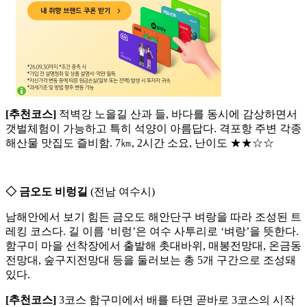
[추천코스]
적벽강 노을길 산과 들, 바다를 동시에 감상하면서
갯벌체험이 가능하고 특히 석양이 아름답다. 격포항 주변 각종
해산물 맛집도 즐비함. 7㎞, 2시간 소요, 난이도 ★★☆☆
◇ 금오도 비렁길
(전남 여수시)
남해안에서 보기 힘든 금오도 해안단구 벼랑을 따라 조성된 트
레킹 코스다. 길 이름 ‘비렁’은 여수 사투리로 ‘벼랑’을 뜻한다.
함구미 마을 선착장에서 출발해 촛대바위, 매봉전망대, 온금동
전망대, 숲구지전망대 등을 둘러보는 총 5개 구간으로 조성돼
있다.
[추천코스]
3코스 함구미에서 배를 타면 곧바로 3코스의 시작