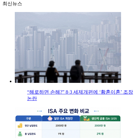
최신뉴스
“해로하면 손해?” 8·3 세제개편에 ‘황혼이혼’ 조장
논란