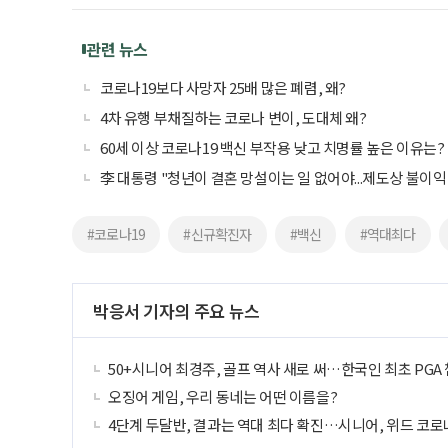
관련 뉴스
코로나19보다 사망자 25배 많은 폐렴, 왜?
4차 유행 부채질하는 코로나 변이, 도대체 왜?
60세 이상 코로나19 백신 부작용 낮고 치명률 높은 이유는?
李 대통령 "청년이 결혼 망설이는 일 없어야...제도상 불이익
#코로나19
#신규확진자
#백신
#역대최다
박응서 기자의 주요 뉴스
50+시니어 최경주, 골프 역사 새로 써…한국인 최초 PGA
오징어 게임, 우리 동네는 어떤 이름을?
4단계 두달반, 결과는 역대 최다 확진…시니어, 위드 코