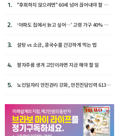
1.
"후회하지 않으려면" 60세 넘어 끊어내야 할 사
람 1위
2.
‘아파도 집에서 늙고 싶어…’ 고령 가구 40% 노
후 주택이라 어...
3.
설탕 vs 소금, 콩국수를 건강하게 먹는 법
4.
팔자주름 생겨 고민이라면 지금 해야 할 일
5.
노인일자리 안전관리 강화, 안전전담인력 613명
첫 배치