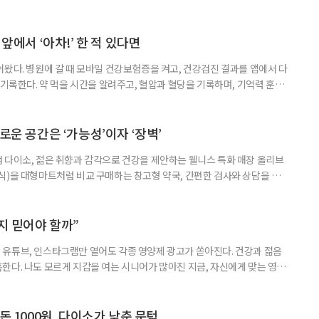
 앞에서 ‘아차!’ 한 적 있다면
어왔다. 병원에 갈 때 모바일 건강보험증을 켜고, 건강검진 결과를 앱에서 다
 기록한다. 약 먹을 시간을 알려주고, 혈압과 혈당을 기록하며, 기억력 훈련
치와 스마트링 같은 웨어러블 기기로 몸의 변화를 더 자주, 더 가까이에서
스마트한 습관, 디지털 건강관리를 시작해보자. 건강 앱이라고 하면 스마트
다. 하지만 시니어에게 가장 먼저 필요한 디지털 건강 도구는 의외로
로운 공간은 ‘가능성’이자 ‘장벽’
 다이소, 젊은 취향과 감각으로 건강을 제안하는 웰니스 특화 매장 올리브
식)을 대형마트처럼 비교 구매하는 창고형 약국, 간편한 검사와 상담을 결
능식품을 구입하는 공간이 약국 안팎으로 넓어지고 있다. 가격은 매력적이
을 어떻게 골라야 할지는 더 어려워졌다. 새로운 건강 소비 공간을 어떻게 이
살펴봤다. 다이소, 올리브베러, 창고형·체험형 약국까지. 건기식을 구매할
까지 믿어야 할까”
유튜브, 인스타그램만 열어도 각종 영양제 광고가 쏟아진다. 건강과 젊음
한다. 나도 모르게 지갑을 여는 시니어가 많아진 지금, 자신에게 맞는 영양
지고 있다. 지금 대한민국은 장수 시대와 맞물려 안티에이징 열풍이 거세
아 헤맸던 중국 진나라 황제 ‘진시황’을 떠올리게 하는, 이른바 ‘현대판 진시
쳐지고 있다. 연예인과 인플루언서가 추천하는 제품 광고를 보다 보면, 그
돈 1000원, 다이소가 낮춘 문턱