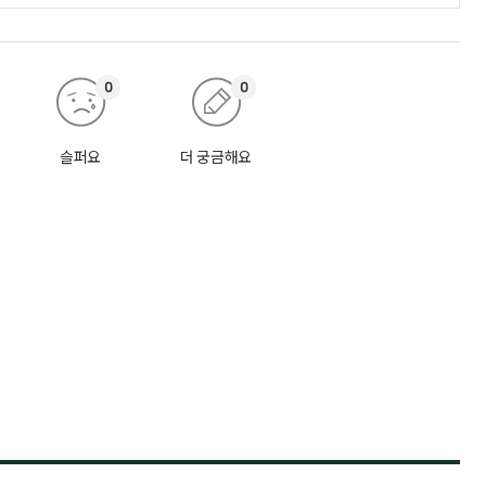
0
0
슬퍼요
더 궁금해요