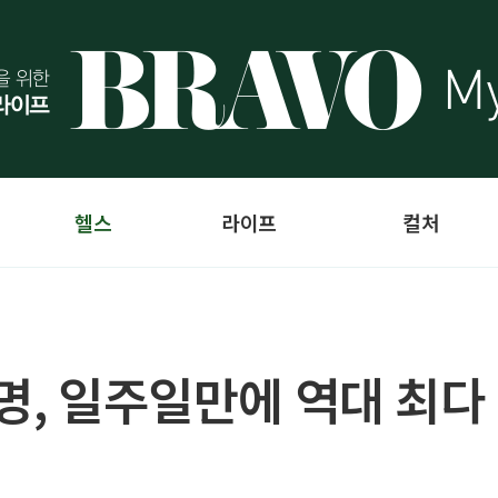
헬스
라이프
컬처
명, 일주일만에 역대 최다