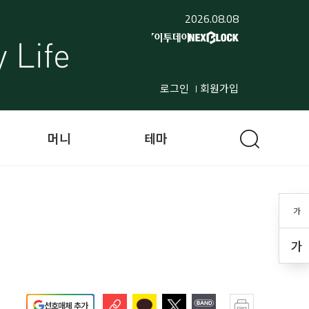
2026.08.08
로그인
회원가입
머니
테마
가
가
선호매체 추가