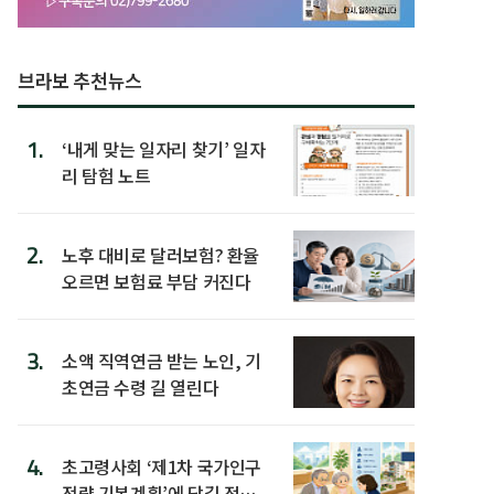
브라보 추천뉴스
1.
‘내게 맞는 일자리 찾기’ 일자
리 탐험 노트
2.
노후 대비로 달러보험? 환율
오르면 보험료 부담 커진다
3.
소액 직역연금 받는 노인, 기
초연금 수령 길 열린다
4.
초고령사회 ‘제1차 국가인구
전략 기본계획’에 담길 정책