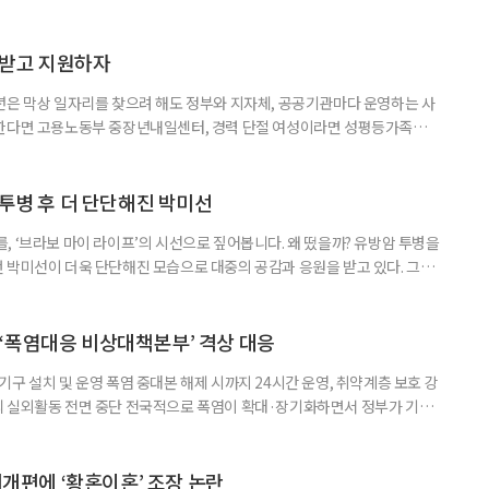
담받고 지원하자
년은 막상 일자리를 찾으려 해도 정부와 지자체, 공공기관마다 운영하는 사
원한다면 고용노동부 중장년내일센터, 경력 단절 여성이라면 성평등가족부
득을 함께 원한다면 보건복지부 노인일자리사업이 출발점이 될 수 있다.
 활용하는 것만으로도 새로운 일을 시작하는 문턱이 훨씬 낮아진다. 취업
 국민취업지원제도 구직활동이 쉽지 않은 사람을 위한 제도다. 개인별 취
 투병 후 더 단단해진 박미선
, ‘브라보 마이 라이프’의 시선으로 짚어봅니다. 왜 떴을까? 유방암 투병을
 박미선이 더욱 단단해진 모습으로 대중의 공감과 응원을 받고 있다. 그러
널에 출연한 그는 방송 활동을 그만하라는 악성 댓글을 받았다고 고백해 눈
삶을 이어가고 있는 박미선은 왜 이전보다 더 큰 관심과 사랑을 받고 있을
 소식 박미선은 재치 있는 말솜씨와 공감 능력으로
‘폭염대응 비상대책본부’ 격상 대응
구 설치 및 운영 폭염 중대본 해제 시까지 24시간 운영, 취약계층 보호 강
리 실외활동 전면 중단 전국적으로 폭염이 확대·장기화하면서 정부가 기존
’로 격상했다. 7일 보건복지부에 따르면 정은경 장관 주재로 폭염 대응
본부를 구성·운영하기로 했다. 이번 조치는 지난 2일 폭염 중앙재난안전대
령된 이후에도 폭염이 전국적으로 확대되고 장기화한 데 따른 것이다. 기존에
제개편에 ‘황혼이혼’ 조장 논란