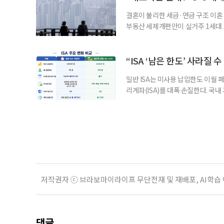
운영
결혼이 불리한 세금·연금 구조 이혼 
부동산 세제개편안이 실거주 1세대 1
고령 부부에게는 혼인을 유지하는 
세는 개인별로 부과하지만, 1세대 
부가 각자 집 한 채씩을 보유하면 한
“ISA ‘남은 한도’ 사라질 
일반 ISA는 미사용 납입한도 이월 
리계좌(ISA)를 대폭 손질한다. 국
금융 ISA’를 새로 만들고, 일정 
기존 ISA 가입자라면 이번 개편안에
기 때문이다. 지난 3일 발표된 세제
저작권자 ⓒ 브라보마이라이프 무단전재 및 재배포, AI학습
댓글