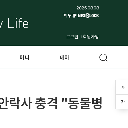
2026.08.08
로그인
회원가입
머니
테마
가
 안락사 충격 "동물병
가