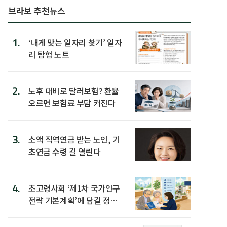
브라보 추천뉴스
1.
‘내게 맞는 일자리 찾기’ 일자
리 탐험 노트
2.
노후 대비로 달러보험? 환율
오르면 보험료 부담 커진다
3.
소액 직역연금 받는 노인, 기
초연금 수령 길 열린다
4.
초고령사회 ‘제1차 국가인구
전략 기본계획’에 담길 정책
은