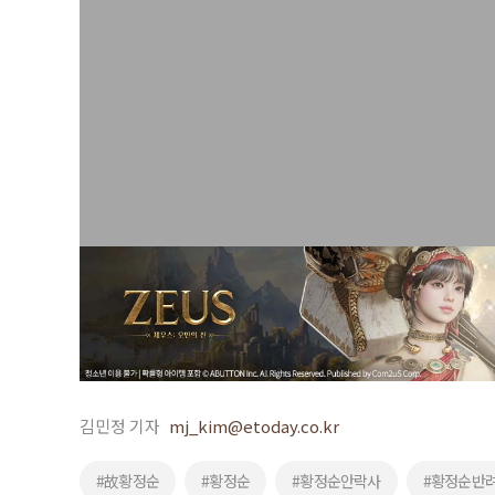
김민정 기자
mj_kim@etoday.co.kr
#故황정순
#황정순
#황정순안락사
#황정순반