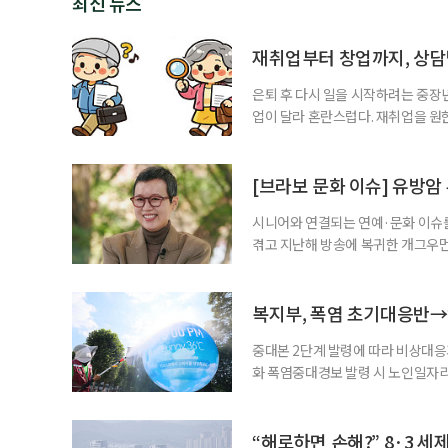
최신 뉴스
재취업부터 창업까지, 상
은퇴 후 다시 일을 시작하려는 중장
업이 달라 혼란스럽다. 재취업을 
여성새로일하기센터, 사회참여와 소
자신의 상황에 맞는 지원기관을 알고
준비부터 구직 수당까지 고용노동부
[브라보 문화 이슈] 유방암
업 지원 계획을 세
시니어와 연결되는 연예·문화 이슈를
겪고 지난해 방송에 복귀한 개그우먼
나 최근 개그맨 김영철의 유튜브 채
길을 끌었다. 투병 이후에도 자신의 
까. 오랜 방송 생활 뒤 전해진 투병
복지부, 폭염 초기대응반→
중대본 2단계 발령에 따라 비상대응기
화 폭염중대경보 발령 시 노인일자
초기대응반을 ‘폭염대응 비상대책본부
긴급회의를 열고 폭염대응 비상대책
책본부(중대본) 2단계(심각)가 발
“해로하면 손해?” 8·3 세