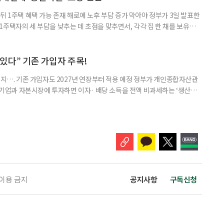
뒤 1주택 혜택 가능 존재 해로에 노후 부담 증가 막아야 정부가 3일 발표한
주택자의 세 부담을 낮추는 데 초점을 맞추면서, 각각 집 한 채를 보유한
것보다 이혼이 경제적으로 유리해질 수 있다는 분석이 나온다. 종합부동산
1주택 공제와 세액공제 적용 여부는 부부를 하나의 세대로 묶어 판단한다. 부
 세대가 두 채를 가진 것으로 보지만, 실제 이혼해 주거와 생계를 분
수 있다” 기존 가입자 주목!
폐지…. 기존 가입자도 2027년 연장부터 적용 예정 정부가 개인종합자산관
내 기업과 자본시장에 투자하면 이자· 배당 소득을 전액 비과세하는 ‘생산적
소득 이하 청년에게는 납입액의 10%를 소득공제 해주는 방안도 추진한다. 다만
 주목해야 한다. 그동안 사용하지 않고 쌓아둔 ISA 납입한도가 사라질 수 있
개편안이 국회 통과 후 그대로 시행된다면 법 시행 전 본
 이용 금지
공지사항
구독신청