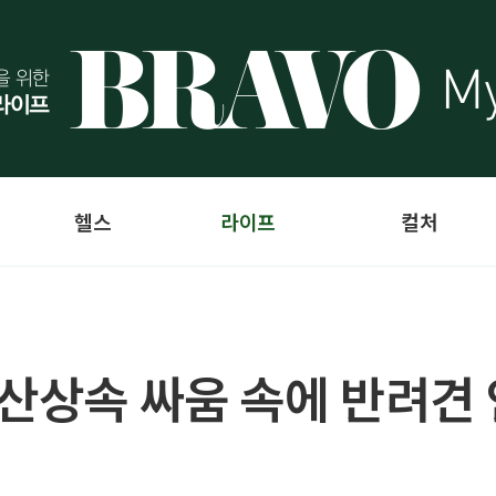
헬스
라이프
컬처
재산상속 싸움 속에 반려견