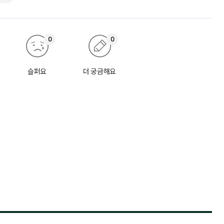
0
0
슬퍼요
더 궁금해요