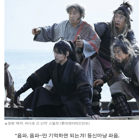
▲영화 '해적: 바다로 간 산적' 스틸컷 (롯데엔터테인먼트)
“음파, 음파~만 기억하면 되는겨! 등신마냥 파음,