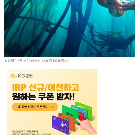
▲영화 '나의 문어 선생님' 스틸컷 (넷플릭스)