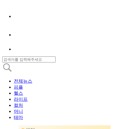
전체뉴스
피플
헬스
라이프
컬처
머니
테마