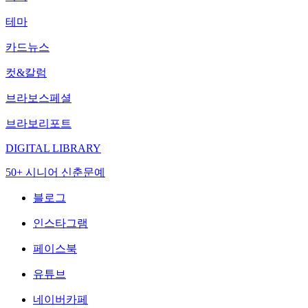
테마
카드뉴스
컷&칼럼
브라보스페셜
브라보리포트
DIGITAL LIBRARY
50+ 시니어 신춘문예
블로그
인스타그램
페이스북
유튜브
네이버카페