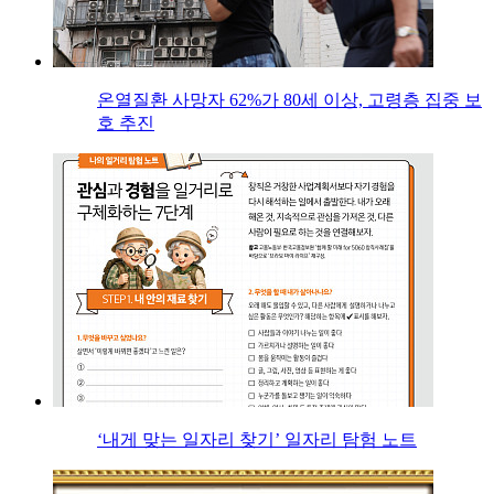
온열질환 사망자 62%가 80세 이상, 고령층 집중 보
호 추진
‘내게 맞는 일자리 찾기’ 일자리 탐험 노트