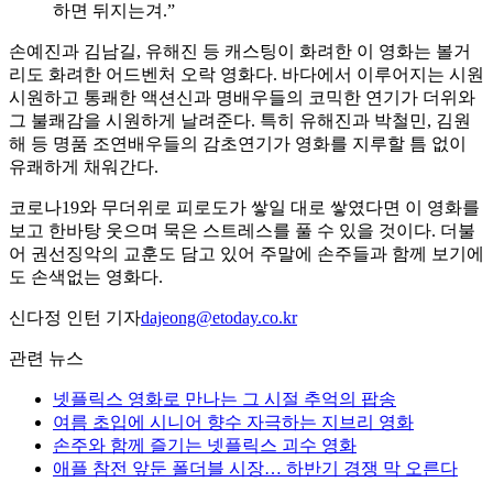
하면 뒤지는겨.”
손예진과 김남길, 유해진 등 캐스팅이 화려한 이 영화는 볼거
리도 화려한 어드벤처 오락 영화다. 바다에서 이루어지는 시원
시원하고 통쾌한 액션신과 명배우들의 코믹한 연기가 더위와
그 불쾌감을 시원하게 날려준다. 특히 유해진과 박철민, 김원
해 등 명품 조연배우들의 감초연기가 영화를 지루할 틈 없이
유쾌하게 채워간다.
코로나19와 무더위로 피로도가 쌓일 대로 쌓였다면 이 영화를
보고 한바탕 웃으며 묵은 스트레스를 풀 수 있을 것이다. 더불
어 권선징악의 교훈도 담고 있어 주말에 손주들과 함께 보기에
도 손색없는 영화다.
신다정 인턴 기자
dajeong@etoday.co.kr
관련 뉴스
넷플릭스 영화로 만나는 그 시절 추억의 팝송
여름 초입에 시니어 향수 자극하는 지브리 영화
손주와 함께 즐기는 넷플릭스 괴수 영화
애플 참전 앞둔 폴더블 시장… 하반기 경쟁 막 오른다