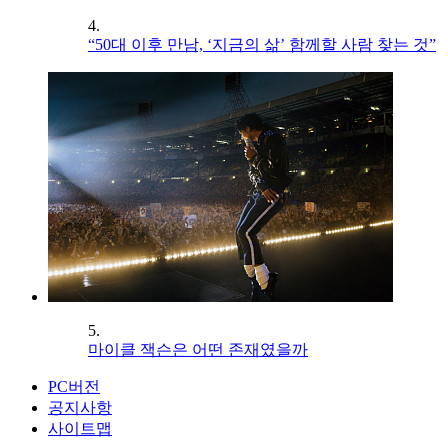
4.
“50대 이후 만남, ‘지금의 삶’ 함께할 사람 찾는 것”
5.
마이클 잭슨은 어떤 존재였을까
PC버전
공지사항
사이트맵