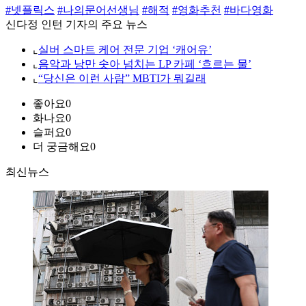
#넷플릭스
#나의문어선생님
#해적
#영화추천
#바다영화
신다정 인턴 기자의 주요 뉴스
⌞
실버 스마트 케어 전문 기업 ‘캐어유’
⌞
음악과 낭만 솟아 넘치는 LP 카페 ‘흐르는 물’
⌞
“당신은 이런 사람” MBTI가 뭐길래
좋아요
0
화나요
0
슬퍼요
0
더 궁금해요
0
최신뉴스