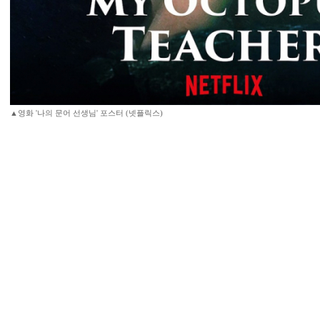
▲영화 '나의 문어 선생님' 포스터 (넷플릭스)