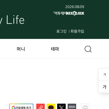
2026.08.09
로그인
회원가입
머니
테마
가
가
선호매체 추가