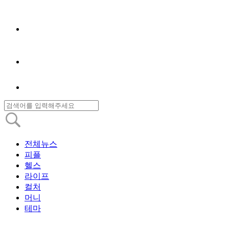
전체뉴스
피플
헬스
라이프
컬처
머니
테마