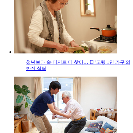
청년보다 술·디저트 더 찾아… 日 '고령 1인 가구'의
반전 식탁