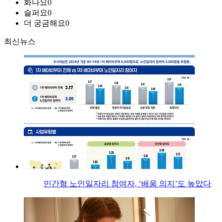
화나요
0
슬퍼요
0
더 궁금해요
0
최신뉴스
민간형 노인일자리 참여자, ‘배움 의지’도 높았다