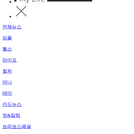
전체뉴스
피플
헬스
라이프
컬처
머니
테마
카드뉴스
컷&칼럼
브라보스페셜