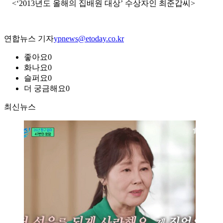
<‘2013년도 올해의 집배원 대상’ 수상자인 최준갑씨>
연합뉴스 기자
ypnews@etoday.co.kr
좋아요
0
화나요
0
슬퍼요
0
더 궁금해요
0
최신뉴스