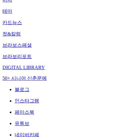
테마
카드뉴스
컷&칼럼
브라보스페셜
브라보리포트
DIGITAL LIBRARY
50+ 시니어 신춘문예
블로그
인스타그램
페이스북
유튜브
네이버카페