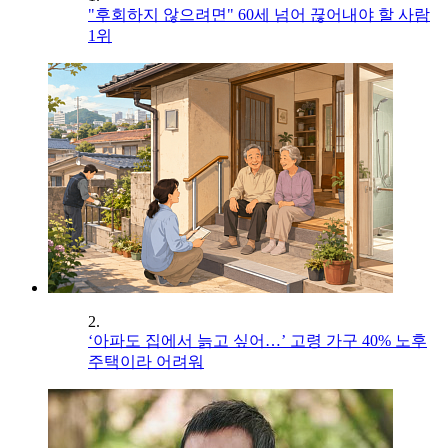
"후회하지 않으려면" 60세 넘어 끊어내야 할 사람
1위
2.
‘아파도 집에서 늙고 싶어…’ 고령 가구 40% 노후
주택이라 어려워