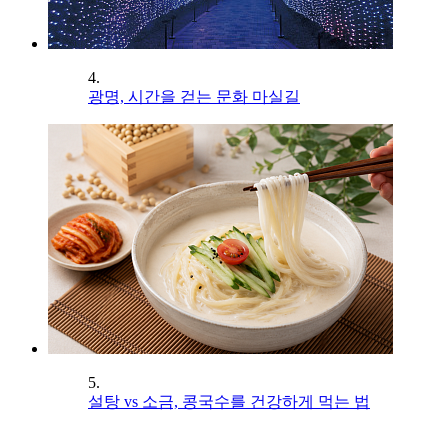
4.
광명, 시간을 걷는 문화 마실길
5.
설탕 vs 소금, 콩국수를 건강하게 먹는 법