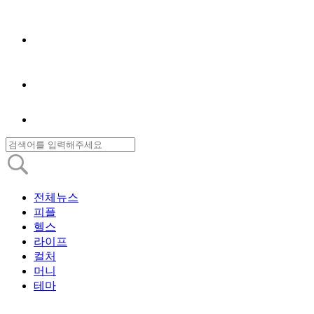
전체뉴스
피플
헬스
라이프
컬처
머니
테마