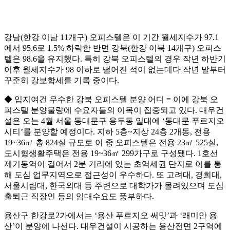
강남(한강 이남 11개구) 오피스텔은 이 기간 월세지수가 97.1
에서 95.6로 1.5% 하락한 반면 강북(한강 이북 14개구) 오피스
텔은 98.6을 유지했다. 특히 강북 오피스텔의 경우 작년 하반기
이후 월세지수가 98 이하로 떨어진 적이 없는데다 작년 말부터
꾸준히 강보합세를 기록 중이다.
◆ 입지여건 우수한 강북 오피스텔 분양 어디 = 이에 강북 오
피스텔 분양물량에 수요자들의 이목이 집중되고 있다. 대우건
설은 오는 4월 서울 동대문구 용두동 일대에 ‘동대문 푸르지오
시티’를 분양할 예정이다. 지하 5층~지상 24층 2개동, 전용
19~36㎡ 총 824실 규모로 이 중 오피스텔은 전용 23㎡ 525실,
도시형생활주택은 전용 19~36㎡ 299가구로 구성됐다. 1호선
제기동역이 걸어서 2분 거리에 있는 초역세권 단지로 이를 통
해 도심 업무지역으로 접근성이 우수하다. 또 고려대, 경희대,
서울시립대, 한국외대 등 주변으로 대학가가 몰려있으며 도심
출퇴근 직장인 등의 임대수요도 풍부하다.
용산구 한강로2가에서는 ‘용산 푸르지오 써밋’과 ‘래미안 용
산’이 분양에 나선다. 대우건설이 시공하는 용산전면 2구역에