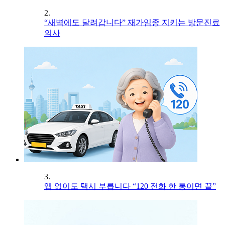
2.
“새벽에도 달려갑니다” 재가임종 지키는 방문진료
의사
3.
앱 없이도 택시 부릅니다 “120 전화 한 통이면 끝”