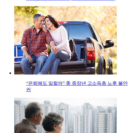
“은퇴해도 일할까” 美 중장년 고소득층 노후 불안
커