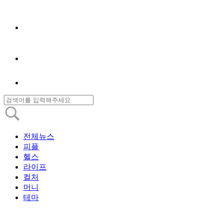
전체뉴스
피플
헬스
라이프
컬처
머니
테마