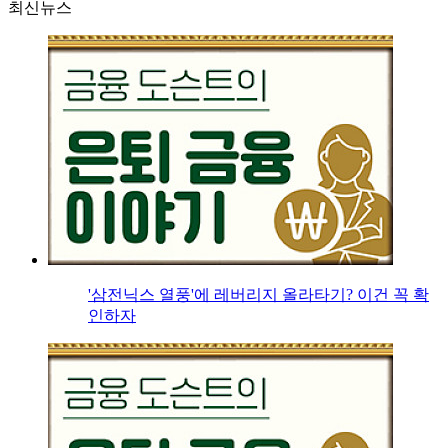
최신뉴스
'삼전닉스 열풍'에 레버리지 올라타기? 이건 꼭 확
인하자