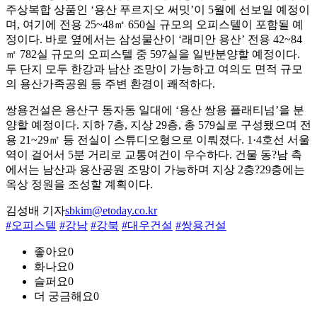
주상복합 상품인 ‘용산 푸르지오 써밋’이 5월에 선보일 예정이
며, 여기에 전용 25~48㎡ 650실 규모의 오피스텔이 포함될 예
정이다. 바로 옆에서는 삼성물산이 ‘래미안 용산’ 전용 42~84
㎡ 782실 규모의 오피스텔 중 597실을 일반분양할 예정이다.
두 단지 모두 한강과 남산 조망이 가능하고 여의도 면적 규모
의 용산가족공원 등 주변 환경이 쾌적하다.
쌍용건설은 용산구 동자동 일대에 ‘용산 쌍용 플래티넘’을 분
양할 예정이다. 지하 7층, 지상 29층, 총 579실로 구성됐으며 전
용 21~29㎡ 등 전실이 스튜디오형으로 이뤄졌다. 1·4호선 서울
역이 걸어서 5분 거리로 교통여건이 우수하다. 건물 동?남 측
에서는 남산과 용산공원 조망이 가능하며 지상 2층?29층에는
옥상 정원을 조성할 계획이다.
김성배 기자
sbkim@etoday.co.kr
#오피스텔
#강남
#강북
#대우건설
#쌍용건설
좋아요
0
화나요
0
슬퍼요
0
더 궁금해요
0