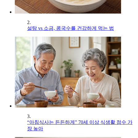
2.
설탕 vs 소금, 콩국수를 건강하게 먹는 법
3.
“아침식사는 든든하게” 70세 이상 식생활 점수 가
장 높아