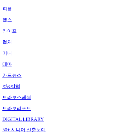
피플
헬스
라이프
컬처
머니
테마
카드뉴스
컷&칼럼
브라보스페셜
브라보리포트
DIGITAL LIBRARY
50+ 시니어 신춘문예