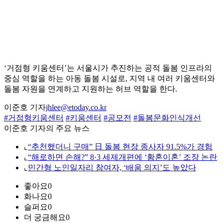
‘거점형 키움센터’는 서울시가 추진하는 공적 돌봄 인프라의
중심 역할을 하는 아동 돌봄 시설로, 지역 내 여러 키움센터와
돌봄 자원을 연계하고 지원하는 허브 역할을 한다.
이준호 기자
jhlee@etoday.co.kr
#거점형키움센터
#키움센터
#공모전
#돌봄문화인식개선
이준호 기자의 주요 뉴스
⌞
“추천했더니 구매” 日 돌봄 현장 종사자 91.5%가 경험
⌞
“해로하면 손해?” 8·3 세제개편에 ‘황혼이혼’ 조장 논란
⌞
민간형 노인일자리 참여자, ‘배움 의지’도 높았다
좋아요
0
화나요
0
슬퍼요
0
더 궁금해요
0