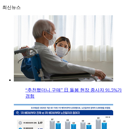
최신뉴스
“추천했더니 구매” 日 돌봄 현장 종사자 91.5%가
경험