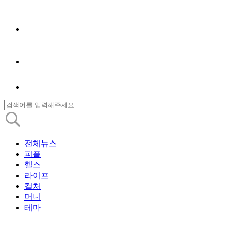
전체뉴스
피플
헬스
라이프
컬처
머니
테마