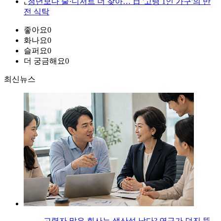
⌞
청년보다 술·디저트 더 찾아… 日 '고령 1인 가구'의 반
전 식탁
좋아요
0
화나요
0
슬퍼요
0
더 궁금해요
0
최신뉴스
고령자 많은 회사는 생산성 낮다? 연구가 던진 뜻