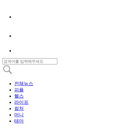
전체뉴스
피플
헬스
라이프
컬처
머니
테마