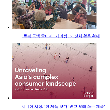
“돌봄 공백 줄이자” 케어링, AI 전화 활용 확대
시니어 시장, ‘싼 제품’보다 ‘믿고 오래 쓰는 제품’