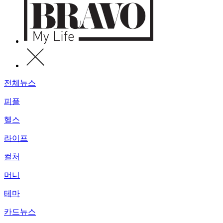
전체뉴스
피플
헬스
라이프
컬처
머니
테마
카드뉴스