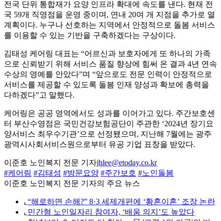
전국 단위 통합재가 요양 인프라 확대에 속도를 낸다. 현재 전
국 59개 직영점을 운영 중이며, 연내 20여 개 지점을 추가로 열
계획이다. 누구나 선호하는 지역에서 안정적으로 돌봄 서비스
를 이용할 수 있는 기반을 구축하겠다는 구상이다.
김태성 케어링 대표는 “어르신과 보호자에게 또 하나의 가족
으로 신뢰받기 위해 서비스 품질 향상에 힘써 온 결과 4년 연속
수상의 영예를 안았다”며 “앞으로도 전문 인력이 안정적으로
서비스를 제공할 수 있도록 돌봄 인재 양성과 확보에 총력을
다하겠다”고 말했다.
케어링은 공공 영역에서도 성과를 이어가고 있다. 주간보호센
터 부산수영점은 국민건강보험공단이 주관한 ‘2024년 장기요
양서비스 최우수기관’으로 선정됐으며, 지난해 7월에는 광주
광역시사회서비스원으로부터 유공 기업 표창을 받았다.
이준호 노인복지 전문 기자
jhlee@etoday.co.kr
#케어링
#김태성
#방문요양
#주간보호
#노인돌봄
이준호 노인복지 전문 기자의 주요 뉴스
⌞
“해로하면 손해?” 8·3 세제개편에 ‘황혼이혼’ 조장 논란
⌞
민간형 노인일자리 참여자, ‘배움 의지’도 높았다