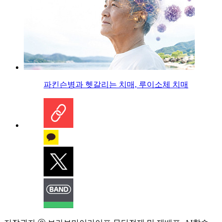
파킨슨병과 헷갈리는 치매, 루이소체 치매