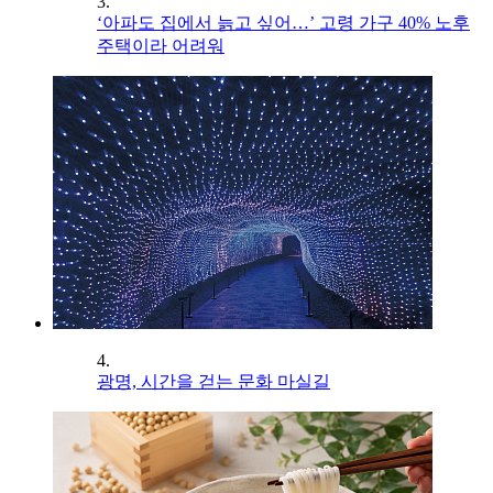
3.
‘아파도 집에서 늙고 싶어…’ 고령 가구 40% 노후
주택이라 어려워
4.
광명, 시간을 걷는 문화 마실길