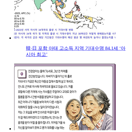
韓·日 포함 아태 고소득 지역 기대수명 84.1세 ‘아
시아 최고’