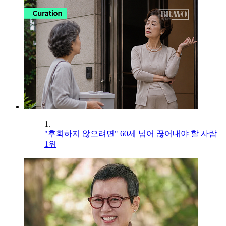
1.
"후회하지 않으려면" 60세 넘어 끊어내야 할 사람
1위