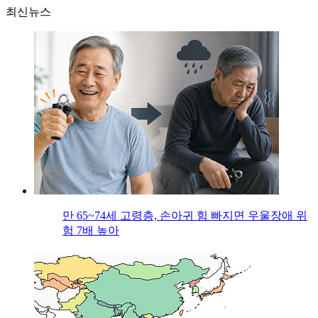
최신뉴스
만 65~74세 고령층, 손아귀 힘 빠지면 우울장애 위
험 7배 높아