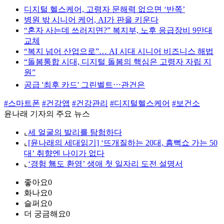
디지털 헬스케어, 고령자 문해력 없으면 ‘반쪽’
병원 밖 시니어 케어, AI가 판을 키운다
“혼자 사는데 쓰러지면?” 복지부, 노후 응급장비 9만대
교체
“복지 넘어 산업으로”… AI 시대 시니어 비즈니스 해법
“돌봄통합 시대, 디지털 돌봄의 핵심은 고령자 자립 지
원”
공급 '최후 카드' 그린벨트⋯관건은
#스마트폰
#건강앱
#건강관리
#디지털헬스케어
#보건소
윤나래 기자의 주요 뉴스
⌞
세 얼굴의 발리를 탐험하다
⌞
[윤나래의 세대읽기] ‘뜨개질하는 20대, 흠뻑쇼 가는 50
대’ 취향엔 나이가 없다
⌞
‘경험 無도 환영’ 생애 첫 일자리 도전 설명서
좋아요
0
화나요
0
슬퍼요
0
더 궁금해요
0