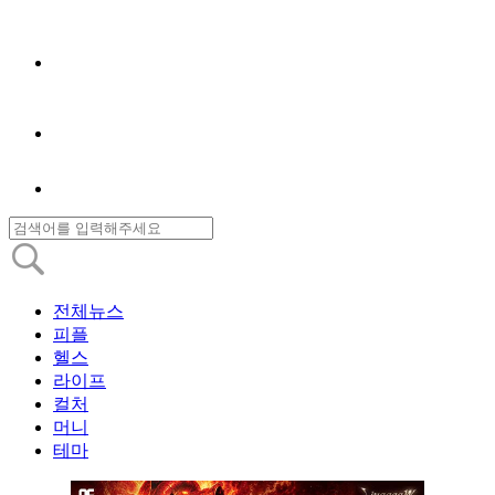
전체뉴스
피플
헬스
라이프
컬처
머니
테마