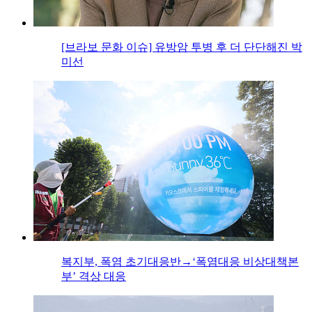
[브라보 문화 이슈] 유방암 투병 후 더 단단해진 박
미선
복지부, 폭염 초기대응반→‘폭염대응 비상대책본
부’ 격상 대응