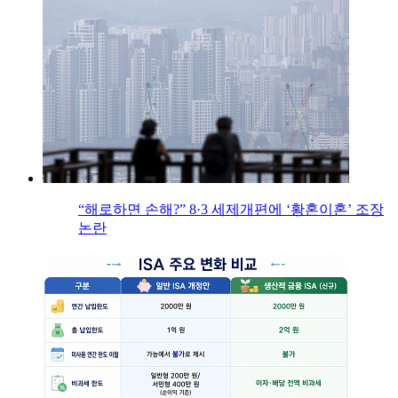
“해로하면 손해?” 8·3 세제개편에 ‘황혼이혼’ 조장
논란