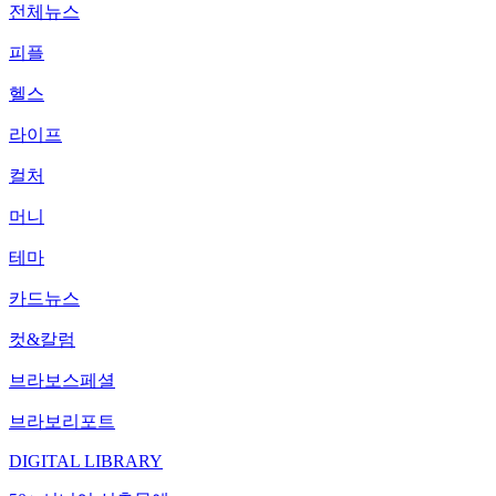
전체뉴스
피플
헬스
라이프
컬처
머니
테마
카드뉴스
컷&칼럼
브라보스페셜
브라보리포트
DIGITAL LIBRARY