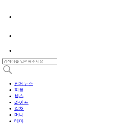
전체뉴스
피플
헬스
라이프
컬처
머니
테마