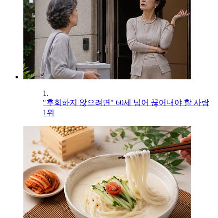
1.
"후회하지 않으려면" 60세 넘어 끊어내야 할 사람
1위