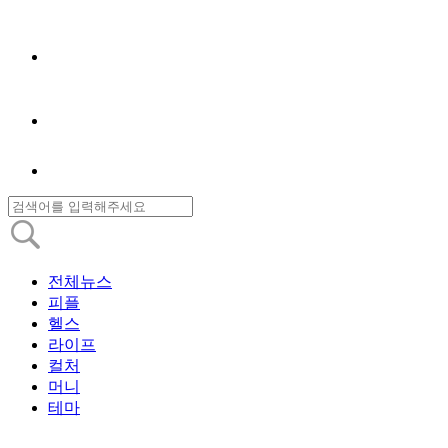
전체뉴스
피플
헬스
라이프
컬처
머니
테마