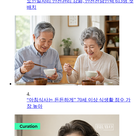
노인일자리 안전관리 강화, 안전전담인력 613명 첫
배치
4.
“아침식사는 든든하게” 70세 이상 식생활 점수 가
장 높아