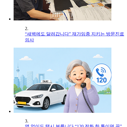
2.
“새벽에도 달려갑니다” 재가임종 지키는 방문진료
의사
3.
앱 없이도 택시 부릅니다 “120 전화 한 통이면 끝”