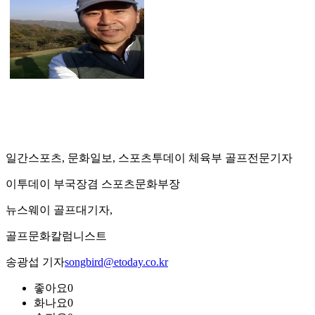
일간스포츠, 문화일보, 스포츠투데이 체육부 골프전문기자
이투데이 부국장겸 스포츠문화부장
뉴스웨이 골프대기자,
골프문화칼럼니스트
송광섭 기자
songbird@etoday.co.kr
좋아요
0
화나요
0