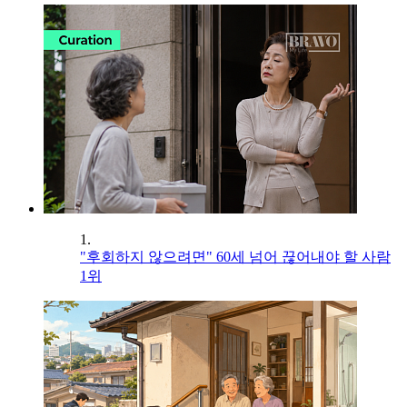
1.
"후회하지 않으려면" 60세 넘어 끊어내야 할 사람
1위