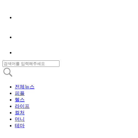
전체뉴스
피플
헬스
라이프
컬처
머니
테마