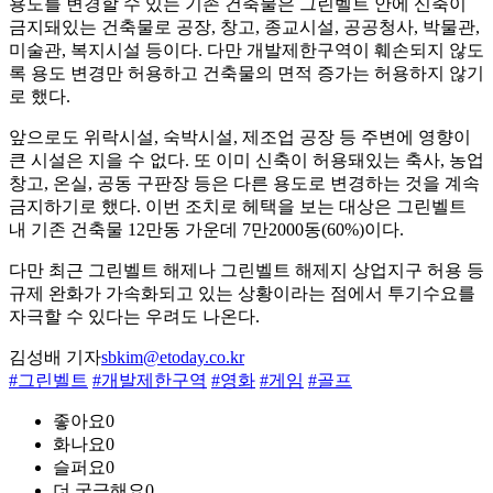
용도를 변경할 수 있는 기존 건축물은 그린벨트 안에 신축이
금지돼있는 건축물로 공장, 창고, 종교시설, 공공청사, 박물관,
미술관, 복지시설 등이다. 다만 개발제한구역이 훼손되지 않도
록 용도 변경만 허용하고 건축물의 면적 증가는 허용하지 않기
로 했다.
앞으로도 위락시설, 숙박시설, 제조업 공장 등 주변에 영향이
큰 시설은 지을 수 없다. 또 이미 신축이 허용돼있는 축사, 농업
창고, 온실, 공동 구판장 등은 다른 용도로 변경하는 것을 계속
금지하기로 했다. 이번 조치로 헤택을 보는 대상은 그린벨트
내 기존 건축물 12만동 가운데 7만2000동(60%)이다.
다만 최근 그린벨트 해제나 그린벨트 해제지 상업지구 허용 등
규제 완화가 가속화되고 있는 상황이라는 점에서 투기수요를
자극할 수 있다는 우려도 나온다.
김성배 기자
sbkim@etoday.co.kr
#그린벨트
#개발제한구역
#영화
#게임
#골프
좋아요
0
화나요
0
슬퍼요
0
더 궁금해요
0