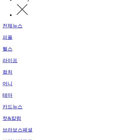
전체뉴스
피플
헬스
라이프
컬처
머니
테마
카드뉴스
컷&칼럼
브라보스페셜