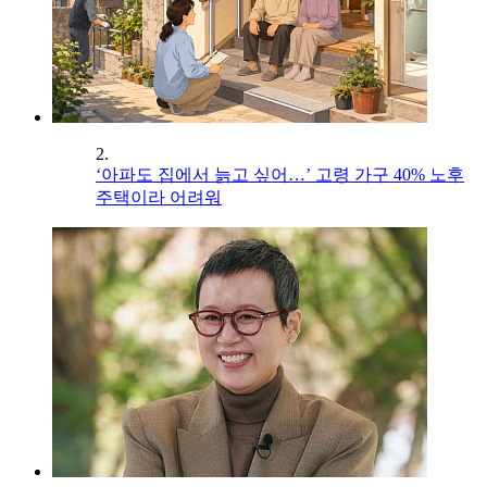
2.
‘아파도 집에서 늙고 싶어…’ 고령 가구 40% 노후
주택이라 어려워