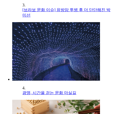
3.
[브라보 문화 이슈] 유방암 투병 후 더 단단해진 박
미선
4.
광명, 시간을 걷는 문화 마실길