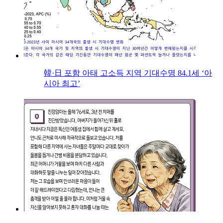
韓·日 포함 아태 고소득 지역 기대수명 84.1세 ‘아
시아 최고’