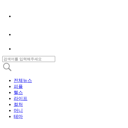
전체뉴스
피플
헬스
라이프
컬처
머니
테마