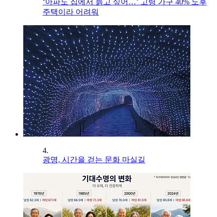
‘아파도 집에서 늙고 싶어…’ 고령 가구 40% 노후
주택이라 어려워
4.
광명, 시간을 걷는 문화 마실길