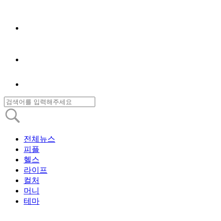
전체뉴스
피플
헬스
라이프
컬처
머니
테마