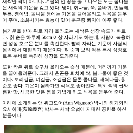
새싹만 싹이 아니다. 겨울의 언 땅을 뚫고 나오는 모든 봄나물
은 새싹의 기운을 갖고 있다. 냉이, 취나물, 쑥, 씀바귀, 민들레,
두릅, 괭이밥, 돌나물 등에는 기운을 끌어올리고 식욕을 돋우
어 주며, 소화시키는 효능이 있어 춘곤증 퇴치에 아주 좋다.
봄기운을 받아 위로 자라 올라오는 새싹은 성장 속도가 빠르
다. 칡 순은 하루에 50cm 이상 자라기도 하는데, 사람이 복용하
면 성장 호르몬 분비를 촉진한다. 빨리 자라는 기운이 사람의
몸속에서 재현되기 때문이다. 칡 순과 보리 싹은 특히 성장호
르몬 분비를 촉진해 성장을 도와준다.
또한 싹은 위로 솟구쳐 올라오는 습성 때문에, 머리까지 기운
을 끌어올려준다. 그래서 춘곤증 퇴치에 싹, 봄나물이 좋은 것
이다. 보리길금, 벼길금, 조길금은 물론 콩나물, 새싹나물, 칡
순도 좋다. 기운이 올라가면 식욕도 좋아진다. 특히 싹의 쌉싸
름한 맛, 새콤한 맛은 몸을 가볍게 하고 식욕을 돋우어 준다.
아래에 소개하는 앤 위그모어(Ann Wigmore) 박사와 하기와라
요시히데(萩原義秀) 박사는 새싹 요법에 지대한 공헌을 하신
분들이다.