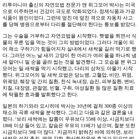
리투아니아 출신의 자연요법 전문가 앤 위그모어 박사는 미국
으로 이주하면서 건강이 극도로 악화되었다. 정제식품과 가공
식품이 원인이었다. 그런데 엎친 데 덮친 격으로 자동차 사고
를 당해 병원으로부터 다리를 절단해야 한다는 통보를 받았다.
그는 수술을 거부하고 자연요법을 시작했다. 햇볕을 쬐면서 식
물의 푸른 잎을 먹는 것이 그의 방법이었다. 그러다 겨울이 되
어 채소 구하기가 힘들어지자 실내에서 새싹을 길러 먹기로 했
다. 그러던 어느 날 새끼 고양이 한 마리가 여러 풀을 하나씩 냄
새 맡더니 밀 순을 골라 씹는 것을 발견했다. 그 모습을 본 위그
모어는 밀 새싹을 먹기 시작했고, 다리의 상처도 아물기 시작
했다. 위그모어의 밀 새싹 요법은 당뇨병, 고혈압, 비만, 위염,
위궤양, 췌장 및 간의 질환, 천식 녹내장, 습진, 피부질환, 변비,
치질, 대장염, 관절염, 빈혈, 구취, 여성질환 등 많은 질환 치료
에 탁월한 효과를 발휘했다고 한다.
일본의 하기와라 요시히데 박사는 10년에 걸쳐 300종 이상의
채소와 곡류 새싹을 분석했다. 그리고 다음과 같은 결론을 내
렸다. ‘보리 새싹에는 칼륨이 우유보다 55배 이상, 시금치보다
18배 이상 들어 있고, 칼슘은 우유의 11배가 넘으며, 철분 또한
시금치보다 5배 더 많다.’ 지금까지 밝혀진 바에 의하면, 보리
새싹은 성장 촉진, 면역 강화, 항산화작용에 효과가 있으며 발