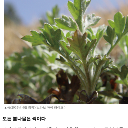
▲쑥(2009년 4월 함양)(브라보 마이 라이프 )
모든 봄나물은 싹이다