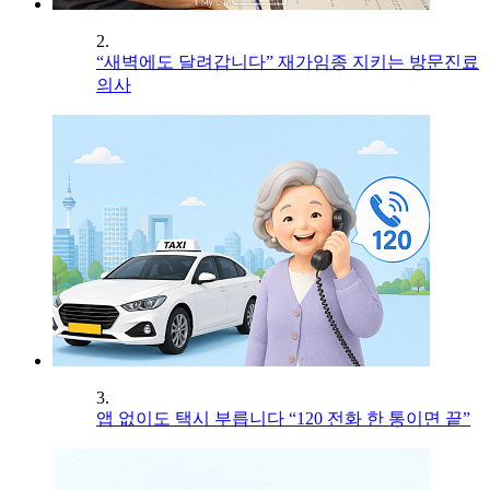
2.
“새벽에도 달려갑니다” 재가임종 지키는 방문진료
의사
3.
앱 없이도 택시 부릅니다 “120 전화 한 통이면 끝”