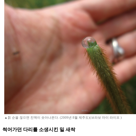
▲칡 순을 끊으면 진액이 솟아나온다. (2009년 8월 제주도)(브라보 마이 라이프 )
썩어가던 다리를 소생시킨 밀 새싹