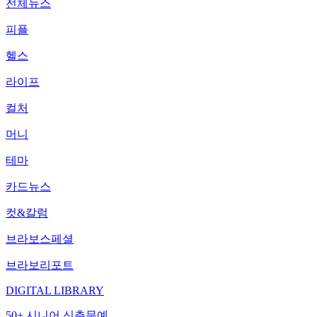
전체뉴스
피플
헬스
라이프
컬처
머니
테마
카드뉴스
컷&칼럼
브라보스페셜
브라보리포트
DIGITAL LIBRARY
50+ 시니어 신춘문예