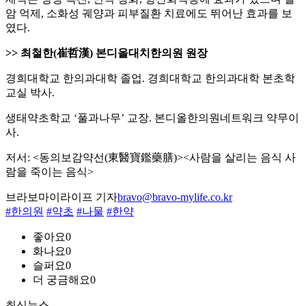
암 억제, 소화성 궤양과 피부질환 치료에도 뛰어난 효과를 보
였다.
>> 최철한(崔哲漢) 본디올대치한의원 원장
경희대학교 한의과대학 졸업. 경희대학교 한의과대학 본초학
교실 박사.
생태약초학교 ‘풀과나무’ 교장. 본디올한의원네트워크 약무이
사.
저서: <동의보감약선(東醫寶鑑藥膳)><사람을 살리는 음식 사
람을 죽이는 음식>
브라보마이라이프 기자
bravo@bravo-mylife.co.kr
#한의원
#약초
#나물
#한약
좋아요
0
화나요
0
슬퍼요
0
더 궁금해요
0
최신뉴스