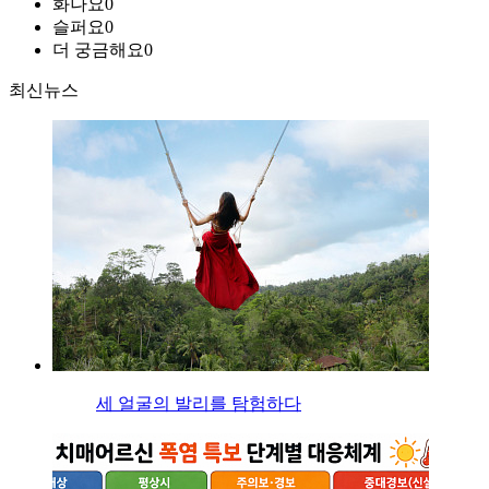
화나요
0
슬퍼요
0
더 궁금해요
0
최신뉴스
세 얼굴의 발리를 탐험하다