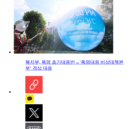
복지부, 폭염 초기대응반→‘폭염대응 비상대책본
부’ 격상 대응