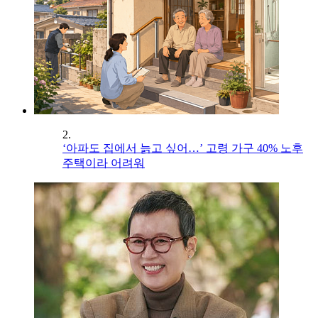
2.
‘아파도 집에서 늙고 싶어…’ 고령 가구 40% 노후
주택이라 어려워