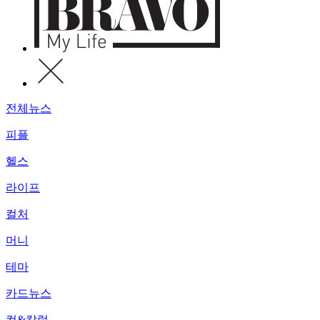
전체뉴스
피플
헬스
라이프
컬처
머니
테마
카드뉴스
컷&칼럼