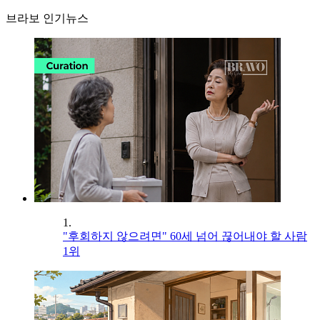
브라보 인기뉴스
1.
"후회하지 않으려면" 60세 넘어 끊어내야 할 사람
1위