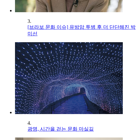
3.
[브라보 문화 이슈] 유방암 투병 후 더 단단해진 박
미선
4.
광명, 시간을 걷는 문화 마실길