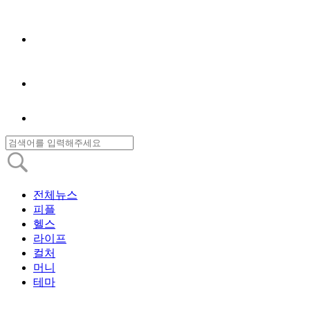
전체뉴스
피플
헬스
라이프
컬처
머니
테마