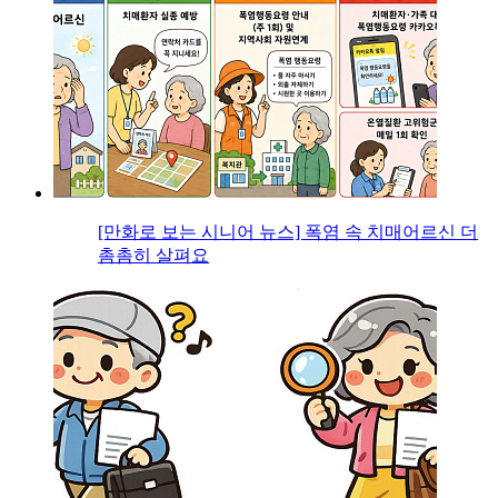
[만화로 보는 시니어 뉴스] 폭염 속 치매어르신 더
촘촘히 살펴요