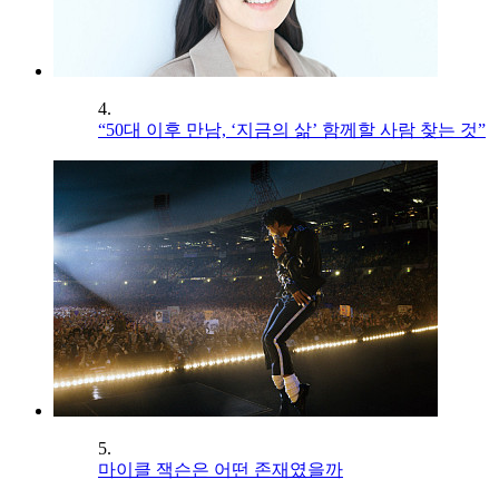
4.
“50대 이후 만남, ‘지금의 삶’ 함께할 사람 찾는 것”
5.
마이클 잭슨은 어떤 존재였을까