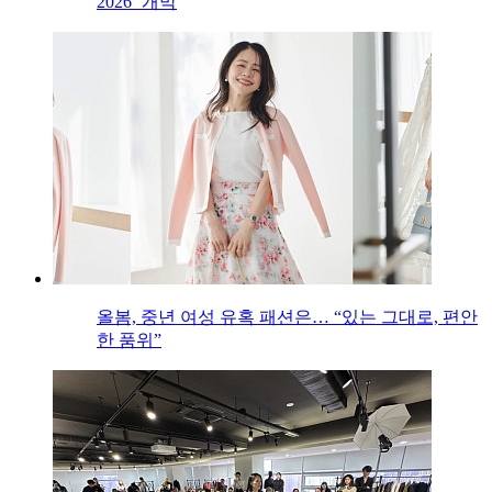
2026’ 개막
올봄, 중년 여성 유혹 패션은… “있는 그대로, 편안
한 품위”