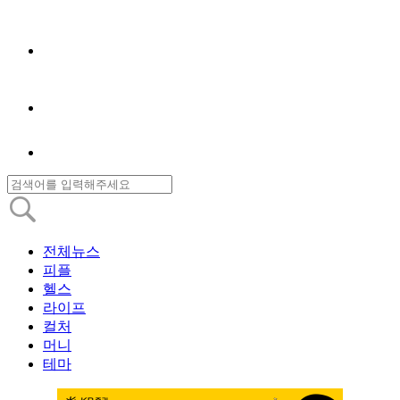
전체뉴스
피플
헬스
라이프
컬처
머니
테마