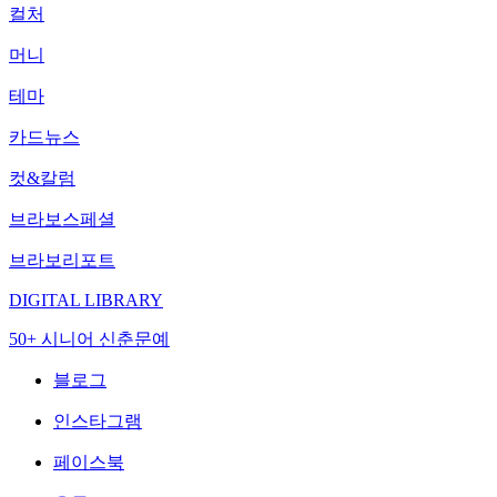
컬처
머니
테마
카드뉴스
컷&칼럼
브라보스페셜
브라보리포트
DIGITAL LIBRARY
50+ 시니어 신춘문예
블로그
인스타그램
페이스북