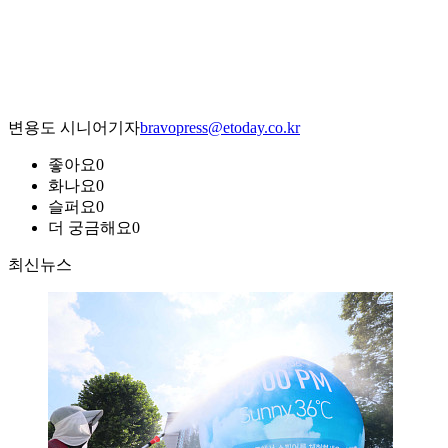
변용도 시니어기자
bravopress@etoday.co.kr
좋아요
0
화나요
0
슬퍼요
0
더 궁금해요
0
최신뉴스