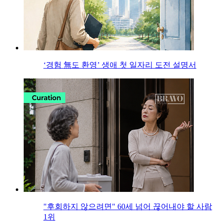
‘경험 無도 환영’ 생애 첫 일자리 도전 설명서
"후회하지 않으려면" 60세 넘어 끊어내야 할 사람
1위