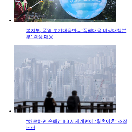
복지부, 폭염 초기대응반→‘폭염대응 비상대책본
부’ 격상 대응
“해로하면 손해?” 8·3 세제개편에 ‘황혼이혼’ 조장
논란