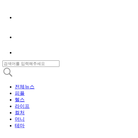
전체뉴스
피플
헬스
라이프
컬처
머니
테마