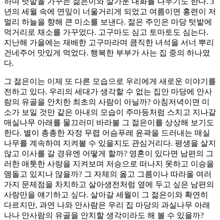
하며 텃밭을 가꾸는 젊은이와 살가운 대화를 나누기도 한다. 3
년의 세월 속에 연잎이 너울거리게 되었고 여름이면 홍련이 저
멀리 하늘을 향해 큰 미소를 보낸다. 젊은 주인은 마당 텃밭에
먹거리로 채소를 가꾸었다. 고구마도 심고 토마토도 심는다.
지난해 가을에는 재배한 고구마라며 큼직한 녀석을 서너 뿌리
건네주어 맛있게 먹었다. 행복한 부부가 사는 집 중의 하나였
다.
그 젊은이는 이제 또 다른 모습으로 우리에게 새로운 이야기를
전하고 있다. 우리의 세대가 생각할 수 없는 집안 마당에 안사
람의 유골을 안치한 최초의 사람이 아닐까? 아침저녁이면 미
소가 보일 것만 같은 아내의 모습이 주마등처럼 스치고 지나갈
매실나무 아래를 물끄러미 바라볼 그 젊은이를 상상해 보기도
한다. 별이 총총한 자정 무렵 어슴푸레 윤곽을 드러내는 매실
나무를 계속하여 지켜볼 수 있을지도 관심거리다. 평생을 살지
않고 이사를 갈 경유엔 어떻게 할까? 영혼이 있다면 남편의 그
러한 애틋한 사랑을 지켜보며 저승으로 떠나지 못하고 이승을
맴돌고 있지나 않을까? 그 자체의 옳고 그름이나 따라올 여러
가지 문제점을 차치하고 살아생전처럼 옆에 두고 싶은 남편의
사랑만을 얘기하고 싶다. 살아갈 세월이 그 젊은이와 확연히
다르지만, 과연 나와 안사람은 우리 집 마당의 과실나무 아래
나나 안사람의 유골을 안치할 생각이라도 해 볼 수 있을까?