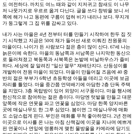
도 여전하다. 까치도 여느 때와 같이 지저귀고 참새도 이 나무
저 나뭇가지로 우르르 옮겨 다닌다. 글을 쓰다 창밖을 보니 서
쪽에 해가 나고 동편에 구름이 덥혀 비가 내리나 보다. 무지개
가 둥그렇게 그 집 위를 감싸고 있다.
내가 사는 마을은 4년 전부터 터를 만들기 시작하여 한두 집 짓
기 시작했고 지금은 50여 채가 들어선 새로 이뤄진 전원풍의
마을이다. 나이가 든 사람보다 젊은 층이 많이 산다. 67세 나는
늙은이에 속한다. 마을의 동남쪽과 서남쪽은 나지막한 동산으
로 둘러쳐졌고 북동쪽과 서북쪽은 논밭에 비닐하우스가 즐비
하다. 세상에 잘 알려진 “일산 열무” 재배단지다. 산등성이를
개발하여 전원 마을이 되었다. 마을이 만들어질 즈음에 40 중
반의 젊은 부부가 6학년 초등학생 아들을 데리고 이곳에 보금
자리를 틀었다. 마을 중간쯤 언덕배기에 아담한 2층 단독 주택
을 지었다. 3층 옥탑방이 있어 외양이 서구풍이다. 마을 행사에
헌신적으로 참여하는 젊은 층이다. 마당엔 텃밭을 만들고 대문
앞쪽에 작은 연못을 파고 연꽃을 심었다. 마당 한쪽 양지바른
곳에 매실나무도 한 그루 심었다. 봄이면 그 매실나무에 매화
도 소담스럽게 핀다. 부인은 매화를 무척 좋아하였다. 2년 전에
이곳으로 이사를 온 나는 아침 산책길에 이곳을 지나며 예쁘게
핀 연꽃이나 연잎에 영롱하게 맺힌 물방울을 카메라에 담기도