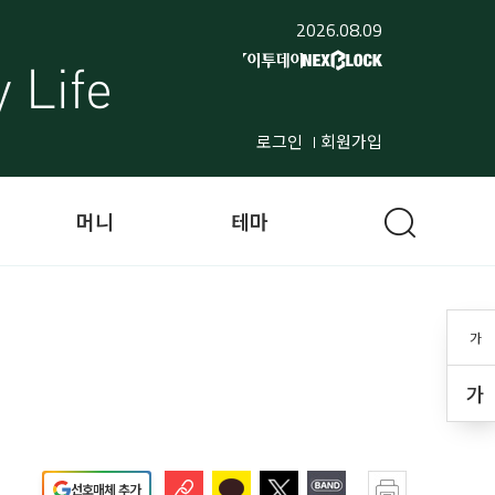
2026.08.09
로그인
회원가입
머니
테마
가
가
선호매체 추가