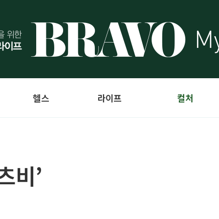
헬스
라이프
컬처
츠비’