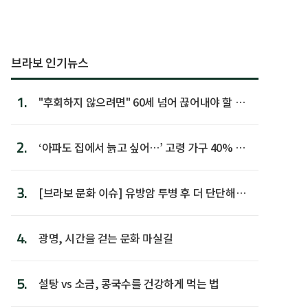
브라보 인기뉴스
1.
"후회하지 않으려면" 60세 넘어 끊어내야 할 사
람 1위
2.
‘아파도 집에서 늙고 싶어…’ 고령 가구 40% 노
후 주택이라 어...
3.
[브라보 문화 이슈] 유방암 투병 후 더 단단해진
박미선
4.
광명, 시간을 걷는 문화 마실길
5.
설탕 vs 소금, 콩국수를 건강하게 먹는 법